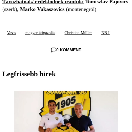
Távozhatnak/
érdeklődnek irántuk
:
Tomiszlav Pajovics
(szerb),
Marko Vukaszovics
(montenegrói)
Vasas
magyar átigazolás
Christian Müller
NB I
0 KOMMENT
Legfrissebb hírek