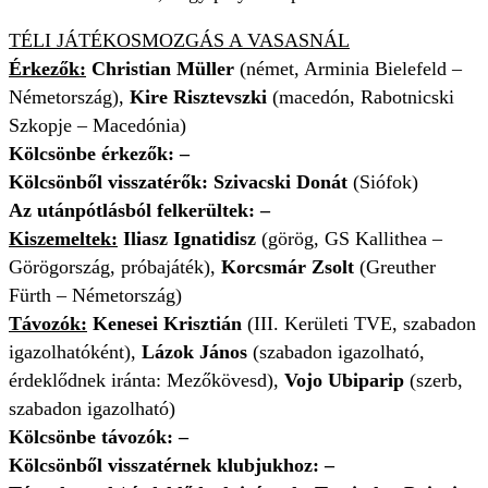
TÉLI JÁTÉKOSMOZGÁS A VASASNÁL
Érkezők:
Christian Müller
(német, Arminia Bielefeld –
Németország),
Kire Risztevszki
(macedón, Rabotnicski
Szkopje – Macedónia)
Kölcsönbe érkezők:
–
Kölcsönből visszatérők:
Szivacski Donát
(Siófok)
Az utánpótlásból felkerültek:
–
Kiszemeltek:
Iliasz Ignatidisz
(görög, GS Kallithea –
Görögország, próbajáték),
Korcsmár Zsolt
(Greuther
Fürth – Németország)
Távozók:
Kenesei Krisztián
(III. Kerületi TVE, szabadon
igazolhatóként),
Lázok János
(szabadon igazolható,
érdeklődnek iránta: Mezőkövesd),
Vojo Ubiparip
(szerb,
szabadon igazolható)
Kölcsönbe távozók:
–
Kölcsönből visszatérnek klubjukhoz: –