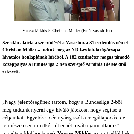
Vancsa Miklós és Christian Müller (Fotó: vasasfc.hu)
Szerdán aláírta a szerződését a Vasashoz a 31 esztendős német
Christian Müller – tudtuk meg az NB I-es labdarúgócsapat
hivatalos honlapjának híréből. A 182 centiméter magas támadó
középpályás a Bundesliga 2-ben szereplő Arminia Bielefeldből
érkezett.
„Nagy jelentőségűnek tartom, hogy a Bundesliga 2-ből
meg tudtunk nyerni egy kiváló játékost, hogy segítse a
céljainkat. Egyelőre idén nyárig szól a megállapodás, de
természetesen mindkét fél ennél tovább gondolkodik” –
mondta a klubhonlapnak
Vancsa Miklós,
az angyalföldiek