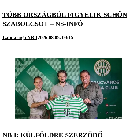
TÖBB ORSZÁGBÓL FIGYELIK SCHÖN
SZABOLCSOT – NS-INFÓ
Labdarúgó NB I
2026.08.05. 09:15
NB I: KÜLFÖLDRE SZERZŐDŐ