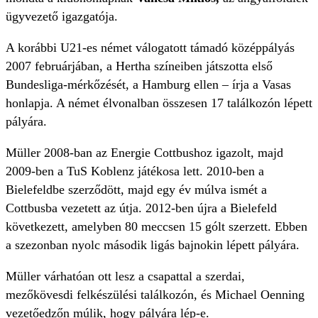
ügyvezető igazgatója.
A korábbi U21-es német válogatott támadó középpályás
2007 februárjában, a Hertha színeiben játszotta első
Bundesliga-mérkőzését, a Hamburg ellen – írja a Vasas
honlapja. A német élvonalban összesen 17 találkozón lépett
pályára.
Müller 2008-ban az Energie Cottbushoz igazolt, majd
2009-ben a TuS Koblenz játékosa lett. 2010-ben a
Bielefeldbe szerződött, majd egy év múlva ismét a
Cottbusba vezetett az útja. 2012-ben újra a Bielefeld
következett, amelyben 80 meccsen 15 gólt szerzett. Ebben
a szezonban nyolc második ligás bajnokin lépett pályára.
Müller várhatóan ott lesz a csapattal a szerdai,
mezőkövesdi felkészülési találkozón, és Michael Oenning
vezetőedzőn múlik, hogy pályára lép-e.