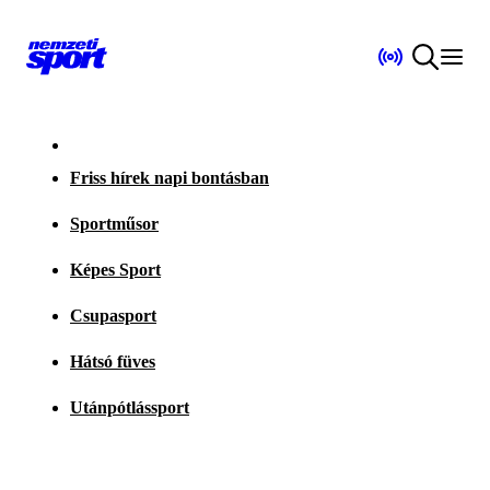
Friss hírek napi bontásban
Sportműsor
Képes Sport
Csupasport
Hátsó füves
Utánpótlássport