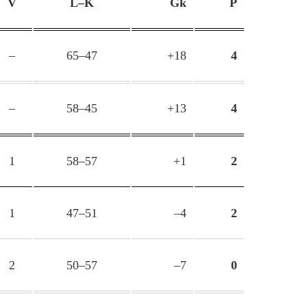
V
L–K
Gk
P
–
65–47
+18
4
–
58–45
+13
4
1
58–57
+1
2
1
47–51
–4
2
2
50–57
–7
0