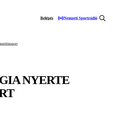
Belépés
Nemzeti Sportrádió
npótlássport
GIA NYERTE
RT