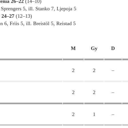
vénia 26–22
(14–10)
 Sprengers 5, ill. Stanko 7, Ljepoja 5
 24–27
(12–13)
6, Friis 5, ill. Breistöl 5, Reistad 5
M
Gy
D
2
2
–
2
2
–
2
1
–