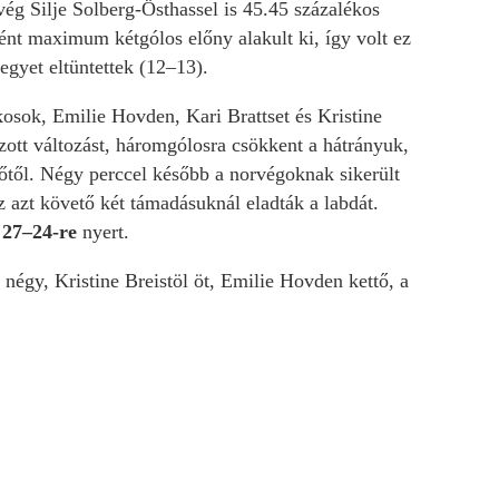
ég Silje Solberg-Östhassel is 45.45 százalékos
ként maximum kétgólos előny alakult ki, így volt ez
gyet eltüntettek (12–13).
ékosok, Emilie Hovden, Kari Brattset és Kristine
zott változást, háromgólosra csökkent a hátrányuk,
dőtől. Négy perccel később a norvégoknak sikerült
z azt követő két támadásuknál eladták a labdát.
a
27–24-re
nyert.
égy, Kristine Breistöl öt, Emilie Hovden kettő, a