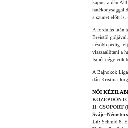
kapus, a dán Alt
hatékonysággal d
a szünet előtt is,
A fordulás után á
Breistöl góljáva
később pedig felj
visszaállítani a 
Ismét négy volt 
A Bajnokok Ligáj
dán Kristina Jörg
NŐI KÉZILA
KÖZÉPDÖNTŐ,
II. CSOPORT 
Svájc–Németors
Ld:
Schmid 8, Em