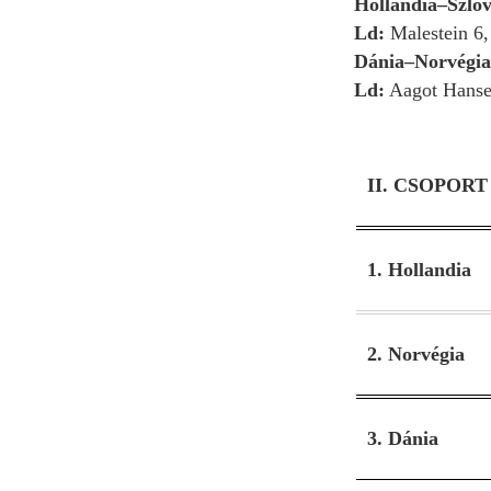
Hollandia–Szlo
Ld:
Malestein 6,
Dánia–Norvégia
Ld:
Aagot Hansen 
II. CSOPORT
1. Hollandia
2. Norvégia
3. Dánia