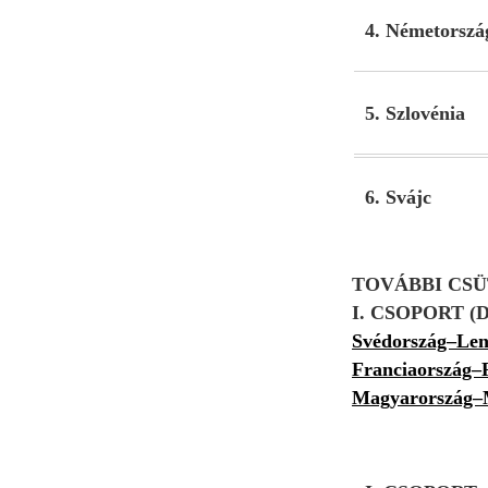
4. Németorszá
5. Szlovénia
6. Svájc
TOVÁBBI CS
I. CSOPORT 
Svédország–Len
Franciaország
Magyarország–