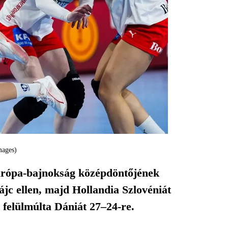
mages)
urópa-bajnokság középdöntőjének
ájc ellen, majd Hollandia Szlovéniát
 felülmúlta Dániát 27–24-re.