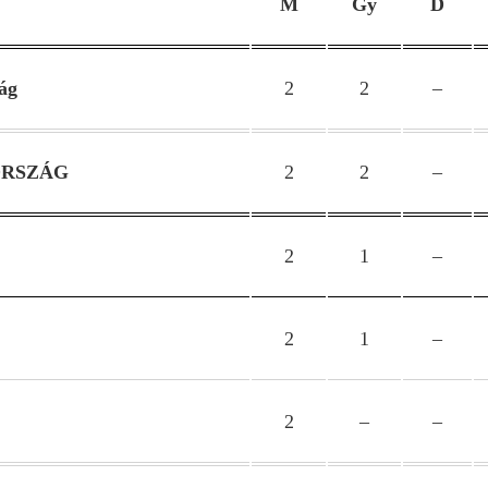
M
Gy
D
ág
2
2
–
ORSZÁG
2
2
–
2
1
–
2
1
–
2
–
–