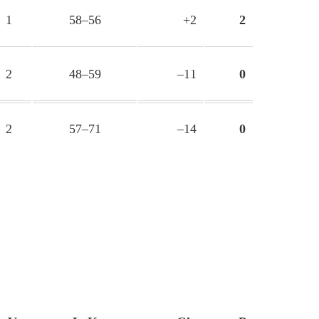
1
58–56
+2
2
2
48–59
–11
0
2
57–71
–14
0