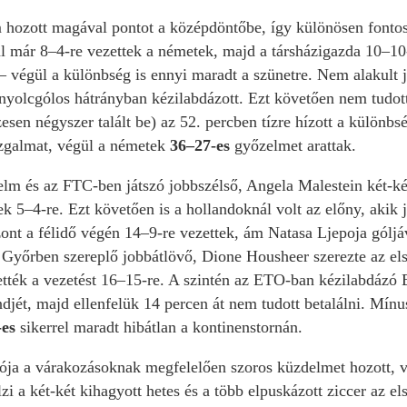
 hozott magával pontot a középdöntőbe, így különösen fontos
l már 8–4-re vezettek a németek, majd a társházigazda 10–10-
 – végül a különbség is ennyi maradt a szünetre. Nem alakult 
nyolcgólos hátrányban kézilabdázott. Ezt követően nem tudott
zesen négyszer talált be) az 52. percben tízre hízott a különbs
zgalmat, végül a németek
36–27-es
győzelmet arattak.
elm és az FTC-ben játszó jobbszélső, Angela Malestein két-ké
ek 5–4-re. Ezt követően is a hollandoknál volt az előny, akik
zont a félidő végén 14–9-re vezettek, ám Natasa Ljepoja gólj
Győrben szereplő jobbátlövő, Dione Housheer szerezte az első
ették a vezetést 16–15-re. A szintén az ETO-ban kézilabdázó
djét, majd ellenfelük 14 percen át nem tudott betalálni. Mínu
-es
sikerrel maradt hibátlan a kontinenstornán.
ója a várakozásoknak megfelelően szoros küzdelmet hozott, v
elzi a két-két kihagyott hetes és a több elpuskázott ziccer az 