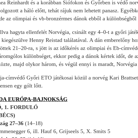
hea Reinhardt és a korábban Siófokon és Győrben is védő norv
olgozott a háló előtt, tehát rájuk nem lehetett panasz. Egyéb
 de
az olimpiai és vb-bronzérmes dánok ebből a különbségből e
llva hagyta ellenfelét Norvégia, csinált egy 4–0-t a győri ját
l, kiegészülve Henny Reistad találatával. A dán emberelőny ho
öttek 21–20-ra, s jött is az időkérés az olimpiai és Eb-címvé
háromgólos különbséget, ekkor pedig a dánok kértek időt, de a
közte, majd olykor három, és végül ennyi is maradt, Norvégi
a-címvédő Győri ETO játékosai közül a norvég Kari Brattset n
ensen egy gólt lőtt.
BDA EURÓPA-BAJNOKSÁG
 1. FORDULÓ
(BÉCS)
zág 27–36
(14–18)
menegger 6, ill. Hauf 6, Grijseels 5, X. Smits 5