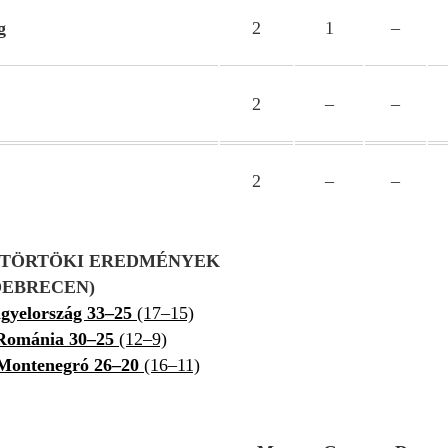
g
2
1
–
2
–
–
2
–
–
ÜTÖRTÖKI EREDMÉNYEK
(DEBRECEN)
gyelország 33–25
(17–15)
–Románia 30–25
(12–9)
Montenegró 26–20
(16–11)