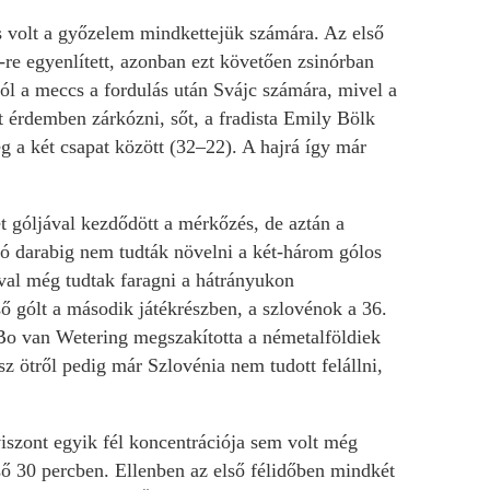
 volt a győzelem mindkettejük számára. Az első
re egyenlített, azonban ezt követően zsinórban
jól a meccs a fordulás után Svájc számára, mivel a
 érdemben zárkózni, sőt, a fradista Emily Bölk
ég a két csapat között (32–22). A hajrá így már
t góljával kezdődött a mérkőzés, de aztán a
 jó darabig nem tudták növelni a két-három gólos
ával még tudtak faragni a hátrányukon
 gólt a második játékrészben, a szlovénok a 36.
 Bo van Wetering megszakította a németalföldiek
sz ötről pedig már Szlovénia nem tudott felállni,
iszont egyik fél koncentrációja sem volt még
első 30 percben. Ellenben az első félidőben mindkét