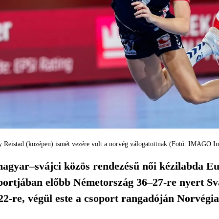
 Reistad (középen) ismét vezére volt a norvég válogatottnak (Fotó: IMAGO I
agyar–svájci közös rendezésű női kézilabda E
oportjában előbb Németország 36–27-re nyert Sv
22-re, végül este a csoport rangadóján Norvégia