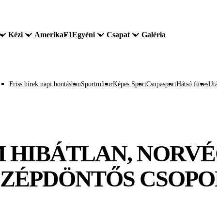
Kézi
Amerika
F1
Egyéni
Csapat
Galéria
Friss hírek napi bontásban
Sportműsor
Képes Sport
Csupasport
Hátsó füves
Utá
 HIBÁTLAN, NORVÉ
ÖZÉPDÖNTŐS CSOPO