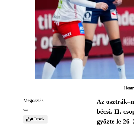
Henny
Megosztás
Az osztrák–m
bécsi, II. cs
0
Tetszik
győzte le 26–