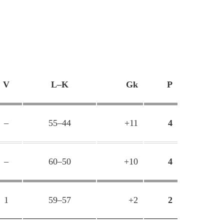
V
L–K
Gk
P
–
55–44
+11
4
–
60–50
+10
4
1
59–57
+2
2