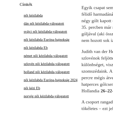
Címkék
Egyik csapat sem
félidő harmadáná
női kézilabda
négy gólt kapott
dán női kézilabda-válogatott
35. percben már 
svájci női kézilabda-válogatott
góljával (aki öss
női kézilabda Európa-bajnokság
nem hozott sok i
női kézilabda Eb
Judith van der H
német női kézilabda-válogatott
szlovénok feljött
szlovén női kézilabda-válogatott
különbséget, vis
szomszédaink. A 
holland női kézilabda-válogatott
percre mégis átv
női kézilabda Európa-bajnokság 2024
hatperces gólcsen
női kézi Eb
Hollandia
26–22
norvég női kézilabda-válogatott
A csoport rangad
tökéletes – ezt j