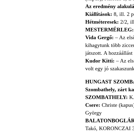
Az eredmény alakulá
Kiállítások:
8, ill. 2 
Hétméteresek:
2/2, il
MESTERMÉRLEG:
Vida Gergő:
– Az első
kihagytunk több ziccer
játszott. A hozzáállás
Kudor Kitti:
– Az els
volt egy jó szakaszun
HUNGAST SZOMBAT
Szombathely, zárt k
SZOMBATHELY:
K.
Csere:
Christe (kapus)
György
BALATONBOGLÁR
Takó, KORONCZAI 3 (1