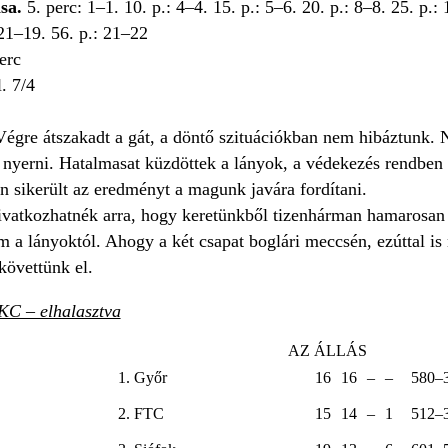
sa.
5. perc: 1–1. 10. p.: 4–4. 15. p.: 5–6. 20. p.: 8–8. 25. p.:
 21–19. 56. p.: 21–22
perc
l. 7/4
égre átszakadt a gát, a döntő szituációkban nem hibáztunk. 
 nyerni. Hatalmasat küzdöttek a lányok, a védekezés rendben v
n sikerült az eredményt a magunk javára fordítani.
vatkozhatnék arra, hogy keretünkből tizenhárman hamarosan 
 a lányoktól. Ahogy a két csapat boglári meccsén, ezúttal is n
követtünk el.
C – elhalasztva
AZ ÁLLÁS
1. Győr
16
16
–
–
580–
2. FTC
15
14
–
1
512–