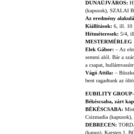
DUNAÚJVÁROS:
Hl
(kapusok), SZALAI B. 
Az eredmény alakulá
Kiállítások:
6, ill. 10
Hétméteresek:
5/4, il
MESTERMÉRLEG
Elek Gábor:
– Az elmú
semmi alól. Bár a szá
a csapat, hullámvasútr
Vágó Attila:
– Büszke 
bent ragadtunk az öltö
EUBILITY GROUP-
Békéscsaba, zárt kap
BÉKÉSCSABA:
Mist
Csizmadia (kapusok), 
DEBRECEN:
TORDA 
(kapus), Karsten 1,