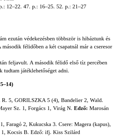
 p.: 12–22. 47. p.: 16–25. 52. p.: 21–27
 ám ezután védekezésben többször is hibáztunk és
A második félidőben a két csapatnál már a cseresor
án feljavult. A második félidő első tíz percében
 tudtam játéklehetőséget adni.
–14)
 5, GORILSZKA 5 (4), Bandelier 2, Wald.
Mayer Sz. 1, Forgács 1, Virág N.
Edző:
Marosán
 Faragó 2, Kukucska 3. Csere: Magera (kapus),
Kocsis B. Edző: ifj. Kiss Szilárd