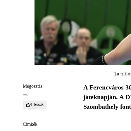
Hat talála
Megosztás
A Ferencváros 30
játéknapján. A D
0
Tetszik
Szombathely font
Címkék