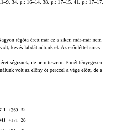
 11–9. 34. p.: 16–14. 38. p.: 17–15. 41. p.: 17–17.
Nagyon régóta érett már ez a siker, már-már nem
olt, kevés labdát adtunk el. Az erőnléttel sincs
érettségiznek, de nem teszem. Ennél lényegesen
álunk volt az előny öt perccel a vége előtt, de a
311
32
+269
341
28
+171