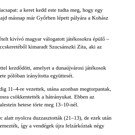
acsapat: a keret kedd este tudta meg, hogy egy
majd másnap már Győrben lépett pályára a Kohász
telt kivívó magyar válogatott játékosokra épülő –
ccskeretéből kimaradt Szucsánszki Zita, aki az
tel kezdődött, amelyet a dunaújvárosi játékosok
e pólóban irányította együttesét.
edig 11–4-re vezettek, utána azonban megtorpantak,
osra csökkentették a hátrányukat. Ebben az
lestein hetese törte meg 13–10-nél.
c alatt nyolcra duzzasztották (21–13), de ezek után
lemezték, így a vendégek újra felzárkóztak négy