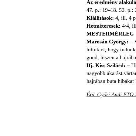
Az eredmény alakulá
47. p.: 19–18. 52. p.:
Kiállítások:
4, ill. 4 
Hétméteresek:
4/4, il
MESTERMÉRLEG
Marosán György:
– V
hittük el, hogy tudunk
gond, hiszen a hajrába
Ifj. Kiss Szilárd:
– Hi
nagyobb akarást vártam
hajrában buta hibákat 
Érd–Győri Audi ETO K