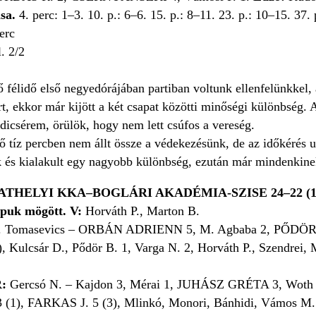
sa.
4. perc: 1–3. 10. p.: 6–6. 15. p.: 8–11. 23. p.: 10–15. 37.
perc
l. 2/2
 félidő első negyedórájában partiban voltunk ellenfelünkkel,
t, ekkor már kijött a két csapat közötti minőségi különbség. 
t dicsérem, örülök, hogy nem lett csúfos a vereség.
ő tíz percben nem állt össze a védekezésünk, de az időkérés ut
k és kialakult egy nagyobb különbség, ezután már mindenkinek
HELYI KKA–BOGLÁRI AKADÉMIA-SZISE 24–22 (15
apuk mögött. V:
Horváth P., Marton B.
 Tomasevics – ORBÁN ADRIENN 5, M. Agbaba 2, PŐDÖR R.
, Kulcsár D., Pődör B. 1, Varga N. 2, Horváth P., Szendrei, 
:
Gercsó N. – Kajdon 3, Mérai 1, JUHÁSZ GRÉTA 3, Woth 1,
), FARKAS J. 5 (3), Mlinkó, Monori, Bánhidi, Vámos M. 1, 