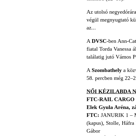
Az utolsó negyedórára 
végül megnyugtató kül
az...
A
DVSC
-ben Ann-Cat
fiatal Torda Vanessa á
találatig jutó Vámos P
A
Szombathely
a közv
58. percben még 22–22 
NŐI KÉZILABDA N
FTC-RAIL CARGO 
Elek Gyula Aréna, z
FTC:
JANURIK 1 – M
(kapus), Stolle, Háfra
Gábor