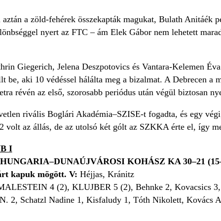
aztán a zöld-fehérek összekapták magukat, Bulath Anitáék pedi
önbséggel nyert az FTC – ám Elek Gábor nem lehetett maradékt
hrin Giegerich, Jelena Deszpotovics és Vantara-Kelemen Éva 
llt be, aki 10 védéssel hálálta meg a bizalmat. A Debrecen a m
etra révén az első, szorosabb periódus után végül biztosan nye
etlen rivális Boglári Akadémia–SZISE-t fogadta, és egy végig
volt az állás, de az utolsó két gólt az SZKKA érte el, így meg
B I
HUNGARIA–DUNAÚJVÁROSI KOHÁSZ KA 30–21 (15–
árt kapuk mögött. V:
Héjjas, Kránitz
ALESTEIN 4 (2), KLUJBER 5 (2), Behnke 2, Kovacsics 
 N. 2, Schatzl Nadine 1, Kisfaludy 1, Tóth Nikolett, Kovács A