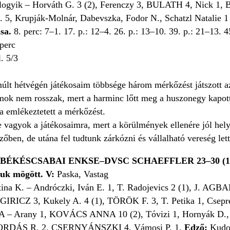
ogyik – Horváth G. 3 (2), Ferenczy 3, BULATH 4, Nick 1, 
5, Krupják-Molnár, Dabevszka, Fodor N., Schatzl Natalie 1
sa.
8. perc: 7–1. 17. p.: 12–4. 26. p.: 13–10. 39. p.: 21–13. 4
 perc
l. 5/3
lt hétvégén játékosaim többsége három mérkőzést játszott az
mok nem rosszak, mert a harminc lőtt meg a huszonegy kapott
a emlékeztetett a mérkőzést.
vagyok a játékosaimra, mert a körülmények ellenére jól helyt
zőben, de utána fel tudtunk zárkózni és vállalható vereség let
BÉKÉSCSABAI ENKSE–DVSC SCHAEFFLER 23–30 (12
uk mögött. V:
Paska, Vastag
ina K. – Andróczki, Iván E. 1, T. Radojevics 2 (1), J. AGBAB
GIRICZ 3, Kukely A. 4 (1), TÖRÖK F. 3, T. Petika 1, Csepr
– Arany 1, KOVÁCS ANNA 10 (2), Tóvizi 1, Hornyák D., 
 BORDÁS R. 2, CSERNYÁNSZKI 4, Vámosi P. 1.
Edző:
Kudor