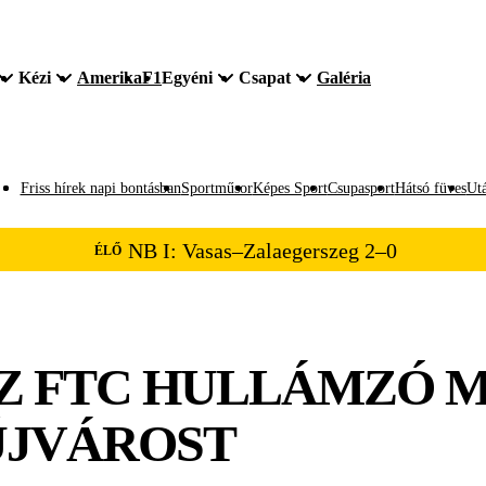
Kézi
Amerika
F1
Egyéni
Csapat
Galéria
Friss hírek napi bontásban
Sportműsor
Képes Sport
Csupasport
Hátsó füves
Utá
NB I: Vasas–Zalaegerszeg 2–0
ÉLŐ
: AZ FTC HULLÁMZÓ
ÚJVÁROST