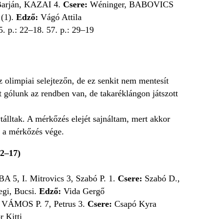
Barján, KAZAI 4.
Csere:
Wéninger, BABOVICS
 (1).
Edző:
Vágó Attila
5. p.: 22–18. 57. p.: 29–19
 olimpiai selejtezőn, de ez senkit nem mentesít
 gólunk az rendben van, de takaréklángon játszott
álltak. A mérkőzés elejét sajnáltam, mert akkor
t a mérkőzés vége.
–17)
A 5, I. Mitrovics 3, Szabó P. 1.
Csere:
Szabó D.,
egi, Bucsi.
Edző:
Vida Gergő
VÁMOS P. 7, Petrus 3.
Csere:
Csapó Kyra
 Kitti