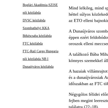
Boglári Akadémia-SZISE
Mind lelkileg, mind s
női kézilabda
héttel súlyos közleked
az ETO elleni bajnok
DVSC kézilabda
Szombathelyi KKA
A Dunaújváros szombat
Békéscsaba kézilabda
éppen ezért feldobódo
oroszok elleni meccsen
FTC kézilabda
FTC-Rail Cargo Hungaria
A találkozó Bába Mih
női kézilabda NB I
könnyes szemekkel áll
Dunaújváros kézilabda
A hazaiak villámrajtot
és a dunaújvárosiak A
időszakban az FTC töb
Négygólos félidei előn
fejben megint leeresz
találatra (22–18).