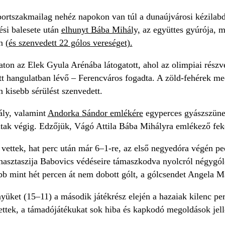
portszakmailag nehéz napokon van túl a dunaújvárosi kézilabd
ési balesete után
elhunyt Bába Mihály,
az együttes gyúrója, 
in
(és szenvedett 22 gólos vereséget).
on az Elek Gyula Arénába látogatott, ahol az olimpiai részvé
tt hangulatban lévő – Ferencváros fogadta. A zöld-fehérek me
 kisebb sérülést szenvedett.
ály, valamint
Andorka Sándor emlékére
egyperces gyászszünet
tak végig. Edzőjük, Vágó Attila Bába Mihályra emlékező feket
 vettek, hat perc után már 6–1-re, az első negyedóra végén p
nasztaszija Babovics védéseire támaszkodva nyolcról négygól
b mint hét percen át nem dobott gólt, a gólcsendet Angela Ma
yüket (15–11) a második játékrész elején a hazaiak kilenc per
tettek, a támadójátékukat sok hiba és kapkodó megoldások jel