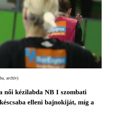
ba, archív)
a női kézilabda NB I szombati
éscsaba elleni bajnokiját, míg a