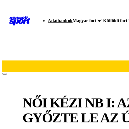
Adatbankok
Magyar foci
Külföldi foci
NŐI KÉZI NB I
GYŐZTE LE AZ 