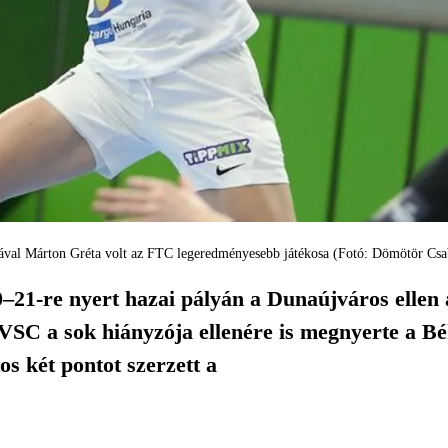
tával Márton Gréta volt az FTC legeredményesebb játékosa (Fotó: Dömötör Csa
–21-re nyert hazai pályán a Dunaújváros ellen 
VSC a sok hiányzója ellenére is megnyerte a Bék
os két pontot szerzett a