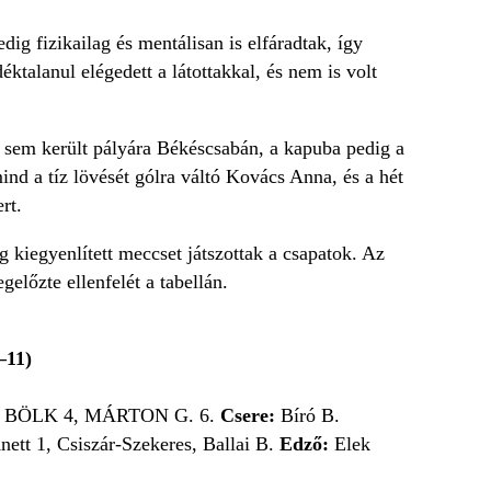
g fizikailag és mentálisan is elfáradtak, így
alanul elégedett a látottakkal, és nem is volt
sem került pályára Békéscsabán, a kapuba pedig a
ind a tíz lövését gólra váltó Kovács Anna, és a hét
rt.
 kiegyenlített meccset játszottak a csapatok. Az
előzte ellenfelét a tabellán.
11)
3, BÖLK 4, MÁRTON G. 6.
Csere:
Bíró B.
nett 1, Csiszár-Szekeres, Ballai B.
Edző:
Elek