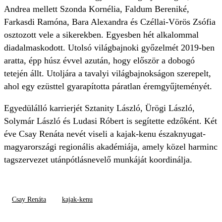
Andrea mellett Szonda Kornélia, Faldum Bereniké,
Farkasdi Ramóna, Bara Alexandra és Czéllai-Vörös Zsófia
osztozott vele a sikerekben. Egyesben hét alkalommal
diadalmaskodott. Utolsó világbajnoki győzelmét 2019-ben
aratta, épp húsz évvel azután, hogy először a dobogó
tetején állt. Utoljára a tavalyi világbajnokságon szerepelt,
ahol egy ezüsttel gyarapította páratlan éremgyűjteményét.
Egyedülálló karrierjét Sztanity László, Ürögi László,
Solymár László és Ludasi Róbert is segítette edzőként. Két
éve Csay Renáta nevét viseli a kajak-kenu északnyugat-
magyarországi regionális akadémiája, amely közel harminc
tagszervezet utánpótlásnevelő munkáját koordinálja.
Csay Renáta
kajak-kenu