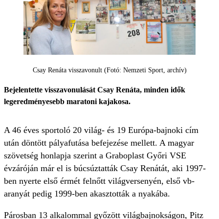
Csay Renáta visszavonult (Fotó: Nemzeti Sport, archív)
Bejelentette visszavonulását Csay Renáta, minden idők
legeredményesebb maratoni kajakosa.
A 46 éves sportoló 20 világ- és 19 Európa-bajnoki cím
után döntött pályafutása befejezése mellett. A magyar
szövetség honlapja szerint a Graboplast Győri VSE
évzáróján már el is búcsúztatták Csay Renátát, aki 1997-
ben nyerte első érmét felnőtt világversenyén, első vb-
aranyát pedig 1999-ben akasztották a nyakába.
Párosban 13 alkalommal győzött világbajnokságon, Pitz