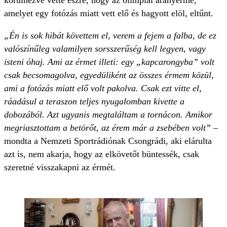
körülnézve vette észre, hogy az olimpiai aranyérme,
amelyet egy fotózás miatt vett elő és hagyott elöl, eltűnt.
„Én is sok hibát követtem el, verem a fejem a falba, de ez
valószínűleg valamilyen sorsszerűség kell legyen, vagy
isteni óhaj. Ami az érmet illeti: egy „kapcarongyba” volt
csak becsomagolva, egyedüliként az összes érmem közül,
ami a fotózás miatt elő volt pakolva. Csak ezt vitte el,
ráadásul a teraszon teljes nyugalomban kivette a
dobozából. Azt ugyanis megtaláltam a tornácon. Amikor
megriasztottam a betörőt, az érem már a zsebében volt”
–
mondta a Nemzeti Sportrádiónak Csongrádi, aki elárulta
azt is, nem akarja, hogy az elkövetőt büntessék, csak
szeretné visszakapni az érmét.