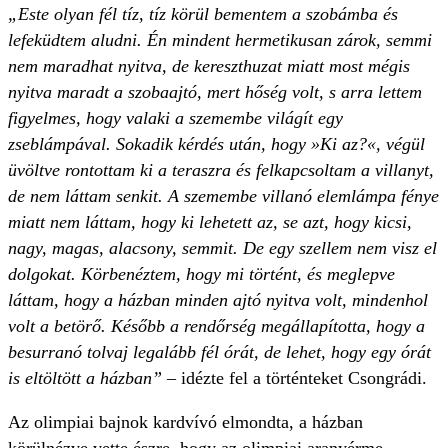
„Este olyan fél tíz, tíz körül bementem a szobámba és
lefeküdtem aludni. Én mindent hermetikusan zárok, semmi
nem maradhat nyitva, de kereszthuzat miatt most mégis
nyitva maradt a szobaajtó, mert hőség volt, s arra lettem
figyelmes, hogy valaki a szemembe világít egy
zseblámpával. Sokadik kérdés után, hogy »Ki az?«, végül
üvöltve rontottam ki a teraszra és felkapcsoltam a villanyt,
de nem láttam senkit. A szemembe villanó elemlámpa fénye
miatt nem láttam, hogy ki lehetett az, se azt, hogy kicsi,
nagy, magas, alacsony, semmit. De egy szellem nem visz el
dolgokat. Körbenéztem, hogy mi történt, és meglepve
láttam, hogy a házban minden ajtó nyitva volt, mindenhol
volt a betörő. Később a rendőrség megállapította, hogy a
besurranó tolvaj legalább fél órát, de lehet, hogy egy órát
is eltöltött a házban”
– idézte fel a történteket Csongrádi.
Az olimpiai bajnok kardvívó elmondta, a házban