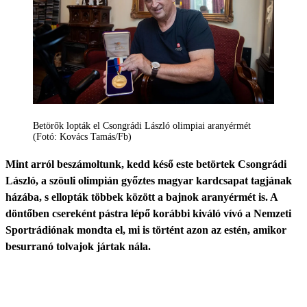
Betörők lopták el Csongrádi László olimpiai aranyérmét
(Fotó: Kovács Tamás/Fb)
Mint arról beszámoltunk, kedd késő este betörtek Csongrádi
László, a szöuli olimpián győztes magyar kardcsapat tagjának
házába, s ellopták többek között a bajnok aranyérmét is. A
döntőben csereként pástra lépő korábbi kiváló vívó a Nemzeti
Sportrádiónak mondta el, mi is történt azon az estén, amikor
besurranó tolvajok jártak nála.