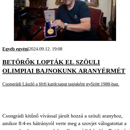
Egyéb egyéni
2024.09.12. 19:08
BETÖRŐK LOPTÁK EL SZÖULI
OLIMPIAI BAJNOKUNK ARANYÉRMÉT
Csongrádi László a férfi kardcsapat tagjaként győzött 1988-ban.
Csongrádi kitűnő vívással járult hozzá a szöuli aranyhoz,
amikor 8:4-es hátrányról verte meg a szovjet válogatottat a