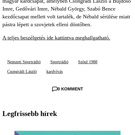
magyar kardcsapat, amelyben Csongrádi László a Bujdosó
Imre, Gedővári Imre, Nébald György, Szabó Bence
kezdőcsapat mellett volt tartalék, de Nébald sérülése miatt
pástra lépett a szovjetek elleni döntőben.
A teljes beszélgetés ide kattintva meghallgatható.
Nemzeti Sportrádió
Sportrádió
Szöul 1988
Csongrádi László
kardvívás
0 KOMMENT
Legfrissebb hírek