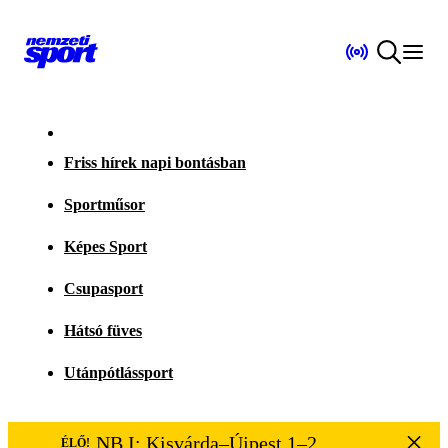
Friss hírek napi bontásban
Sportműsor
Képes Sport
Csupasport
Hátsó füves
Utánpótlássport
NB I: Kisvárda–Újpest 1–2
ÉLŐ!