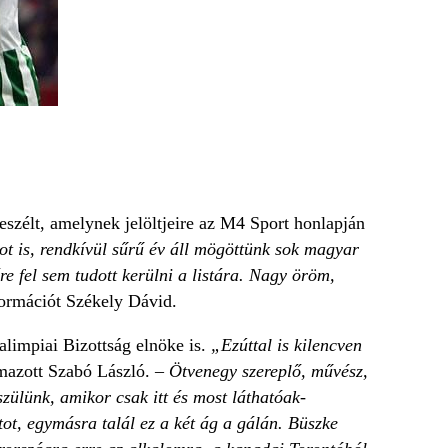
eszélt, amelynek jelöltjeire az M4 Sport honlapján
ot is, rendkívül sűrű év áll mögöttünk sok magyar
e fel sem tudott kerülni a listára. Nagy öröm,
formációt Székely Dávid.
limpiai Bizottság elnöke is.
„Ezúttal is kilencven
mazott Szabó László.
– Ötvenegy szereplő, művész,
ülünk, amikor csak itt és most láthatóak-
tot, egymásra talál ez a két ág a gálán. Büszke