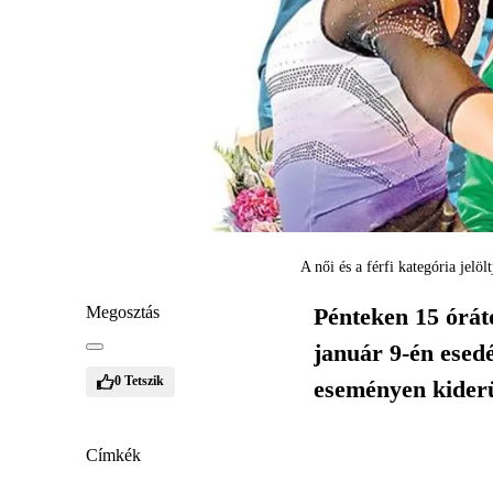
A női és a férfi kategória jel
Megosztás
Pénteken 15 órátó
január 9-én esed
0
Tetszik
eseményen kiderül
Címkék