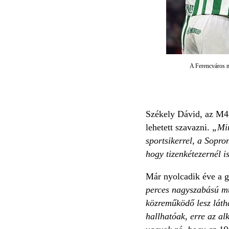
A Ferencváros m
Székely Dávid, az M4 S
lehetett szavazni.
„Min
sportsikerrel, a Sopro
hogy tizenkétezernél i
Már nyolcadik éve a g
perces nagyszabású mű
közreműködő lesz láth
hallhatóak, erre az al