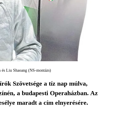
ron és Liu Shaoang (NS-montázs)
írók Szövetsége a tíz nap múlva,
színén, a budapesti Operaházban. Az
esélye maradt a cím elnyerésére.