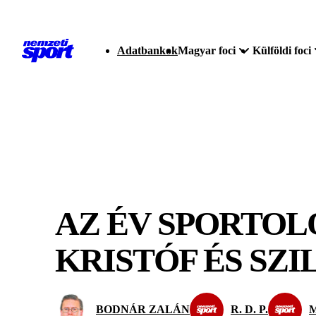
Adatbankok
Magyar foci
Külföldi foci
AZ ÉV SPORTOL
KRISTÓF ÉS SZ
BODNÁR ZALÁN
R. D. P.
M