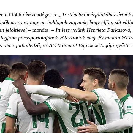
ntett több díszvendéget is.
„Történelmi mérföldkőhöz értünk 
nök asszony, nagyon boldogok vagyunk, hogy eljön, sőt vállalta 
n jelöltjével
– mondta.
– Itt lesz velünk Henrieta Farkasová,
legjobb parasportolójának választottak meg. És miután két éve
ás olasz futballedző, az AC Milannal Bajnokok Ligája-győztes