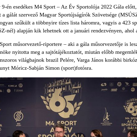
r 9-én esedékes M4 Sport – Az Év Sportolója 2022 Gála előtt,
tott a gálát szervező Magyar Sportújságírók Szövetsége (MSÚSZ
gyan szűkült a többnyire tízes lista háromra, vagyis a 423 s
nél) alapján kik lehetnek ott a januári rendezvényen, ahol az
ort műsorvezető-riportere – aki a gála műsorvezetője is lesz
ke nyitotta meg a sajtótájékoztatót, miután előbb megemlék
omszoros világbajnok brazil Pelére, Varga János korábbi birkó
hunyt Móricz-Sabján Simon (sport)fotósra.