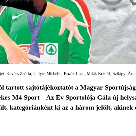
öltjei: Kovács Zsófia, Gulyás Michelle, Kozák Luca, Milák Kristóf, Szilágyi Á
l tartott sajtótájékoztatót a Magyar Sportújság
ékes M4 Sport – Az Év Sportolója Gála új hely
t, kategóriánként ki az a három jelölt, akinek 