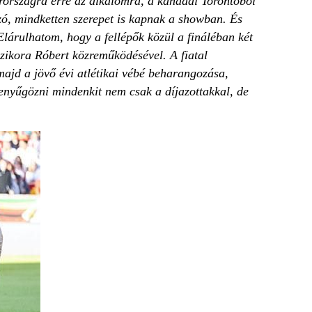
rországra erre az alkalomra, a kanadai Torontóból
ó, mindketten szerepet is kapnak a showban. És
Elárulhatom, hogy a fellépők közül a fináléban két
zikora Róbert közreműködésével. A fiatal
ajd a jövő évi atlétikai vébé beharangozása,
 lenyűgözni mindenkit nem csak a díjazottakkal, de