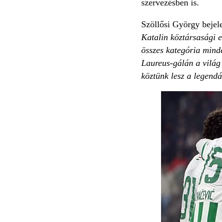
szervezésben is.
Szöllősi György bejele
Katalin köztársasági el
összes kategória minde
Laureus-gálán a világ 
köztünk lesz a legend