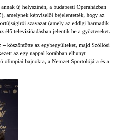
 annak új helyszínén, a budapesti Operaházban
), amelynek képviselői bejelentették, hogy az
portújságírói szavazat (amely az eddigi harmadik
 élő televízióadásban jelentik be a győzteseket.
 – köszöntötte az egybegyűlteket, majd Szöllősi
ezett az egy nappal korábban elhunyt
zó olimpiai bajnokra, a Nemzet Sportolójára és a