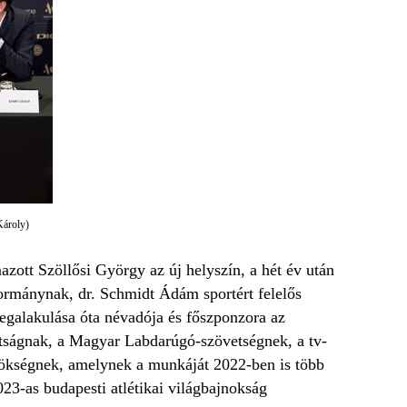
Károly)
zott Szöllősi György az új helyszín, a hét év után
rmánynak, dr. Schmidt Ádám sportért felelős
megalakulása óta névadója és főszponzora az
tságnak, a Magyar Labdarúgó-szövetségnek, a tv-
nökségnek, amelynek a munkáját 2022-ben is több
23-as budapesti atlétikai világbajnokság