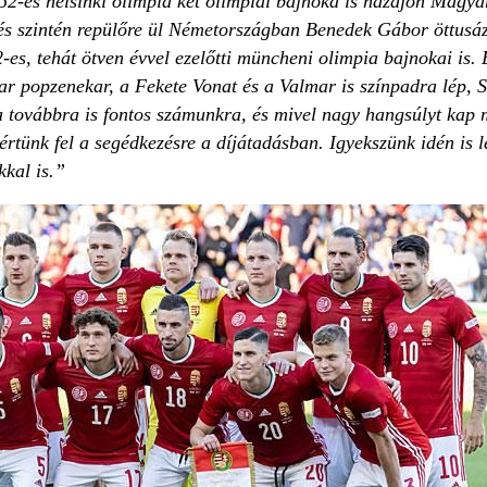
52-es helsinki olimpia két olimpiai bajnoka is hazajön Magya
és szintén repülőre ül Németországban Benedek Gábor öttusáz
-es, tehát ötven évvel ezelőtti müncheni olimpia bajnokai is. 
r popzenekar, a Fekete Vonat és a Valmar is színpadra lép, S
a továbbra is fontos számunkra, és mivel nagy hangsúlyt kap m
t kértünk fel a segédkezésre a díjátadásban. Igyekszünk idén is
kkal is.”