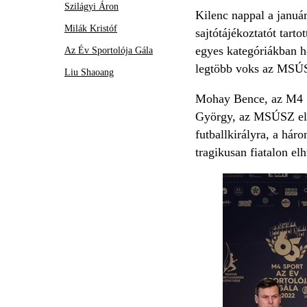
Szilágyi Áron
Kilenc nappal a januá
Milák Kristóf
sajtótájékoztatót tar
egyes kategóriákban ho
Az Év Sportolója Gála
legtöbb voks az MSÚSZ-
Liu Shaoang
Mohay Bence, az M4 Sp
György, az MSÚSZ elnö
futballkirályra, a hár
tragikusan fiatalon el