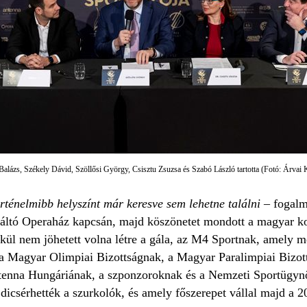
i Balázs, Székely Dávid, Szöllősi György, Csisztu Zsuzsa és Szabó László tartotta (Fotó: Árvai 
rténelmibb helyszínt már keresve sem lehetne találni
– fogalma
áltó Operaház kapcsán, majd köszönetet mondott a magyar ko
lkül nem jöhetett volna létre a gála, az M4 Sportnak, amely 
 Magyar Olimpiai Bizottságnak, a Magyar Paralimpiai Bizot
ntenna Hungáriának, a szponzoroknak és a Nemzeti Sportügy
icsérhették a szurkolók, és amely főszerepet vállal majd a 20