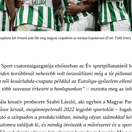
ajdnem két évtized után élte meg magyar csapatként az európai kupatavaszt (Fotó: Földi Imre)
port csatornaigazgatója elsősorban az Év sportpillanatáról b
den korábbinál nehezebb volt összeállítani még a tíz pillanat
n női kosárlabda-csapata például az Euroliga-győzelem ellenér
s több szavazat érkezett a honlapunkon”
– osztotta meg az in
ála kreatív producere Szabó László, aki egyben a Magyar Para
sor készül, megünnepelendő 2022 legjobb sportolóit
– fogal
ató a színpadon a produkciókban, mindig olyan számokkal kész
kalomra találjuk ki, és mindig ötvözzük a művészetet és a spor