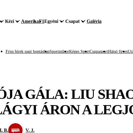
Kézi
Amerika
F1
Egyéni
Csapat
Galéria
Friss hírek napi bontásban
Sportműsor
Képes Sport
Csupasport
Hátsó füves
Utá
ÓJA GÁLA: LIU SHA
ILÁGYI ÁRON A LE
. B.
V. J.