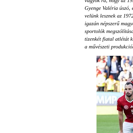
vagyok rá, hogy az 19
Gyenge Valéria úszó, 
velünk lesznek az 1972
igazán népszerű magya
sportolók megszólítás
tizenkét fiatal atlétá
a művészeti produkció