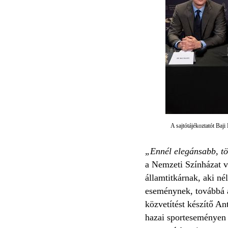
A sajtótájékoztatót Baj
„Ennél elegánsabb, tö
a Nemzeti Színházat v
államtitkárnak, aki né
eseménynek, továbbá a
közvetítést készítő A
hazai sporteseményen d