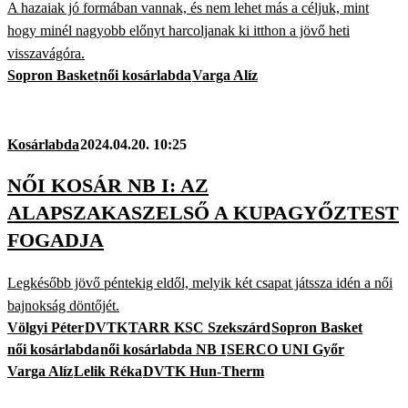
A hazaiak jó formában vannak, és nem lehet más a céljuk, mint
hogy minél nagyobb előnyt harcoljanak ki itthon a jövő heti
visszavágóra.
Sopron Basket
női kosárlabda
Varga Alíz
Kosárlabda
2024.04.20. 10:25
NŐI KOSÁR NB I: AZ
ALAPSZAKASZELSŐ A KUPAGYŐZTEST
FOGADJA
Legkésőbb jövő péntekig eldől, melyik két csapat játssza idén a női
bajnokság döntőjét.
Völgyi Péter
DVTK
TARR KSC Szekszárd
Sopron Basket
női kosárlabda
női kosárlabda NB I
SERCO UNI Győr
Varga Alíz
Lelik Réka
DVTK Hun-Therm