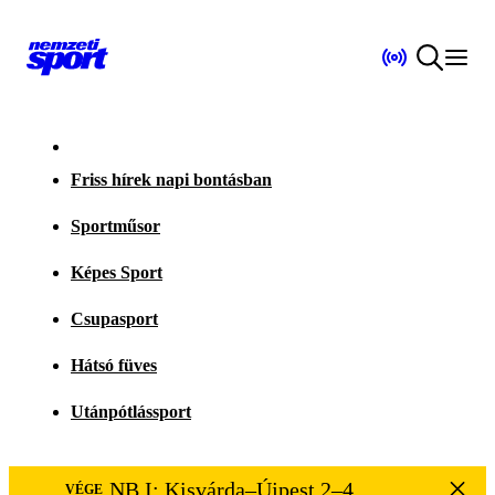
Friss hírek napi bontásban
Sportműsor
Képes Sport
Csupasport
Hátsó füves
Utánpótlássport
NB I: Kisvárda–Újpest 2–4
VÉGE