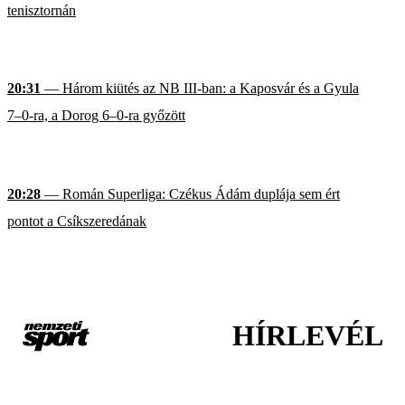
tenisztornán
20:31
— Három kiütés az NB III-ban: a Kaposvár és a Gyula
7–0-ra, a Dorog 6–0-ra győzött
20:28
— Román Superliga: Czékus Ádám duplája sem ért
pontot a Csíkszeredának
HÍRLEVÉL