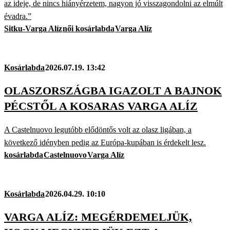
az ideje, de nincs hiányérzetem, nagyon jó visszagondolni az elmúlt
évadra.”
Sitku-Varga Alíz
női kosárlabda
Varga Alíz
Kosárlabda
2026.07.19. 13:42
OLASZORSZÁGBA IGAZOLT A BAJNOK
PÉCSTŐL A KOSARAS VARGA ALÍZ
A Castelnuovo legutóbb elődöntős volt az olasz ligában, a
következő idényben pedig az Európa-kupában is érdekelt lesz.
kosárlabda
Castelnuovo
Varga Alíz
Kosárlabda
2026.04.29. 10:10
VARGA ALÍZ: MEGÉRDEMELJÜK,