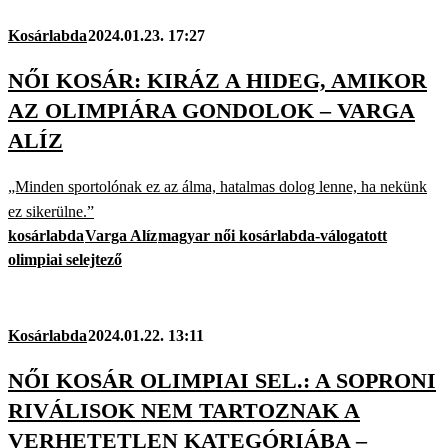
Kosárlabda
2024.01.23. 17:27
NŐI KOSÁR: KIRÁZ A HIDEG, AMIKOR
AZ OLIMPIÁRA GONDOLOK – VARGA
ALÍZ
„Minden sportolónak ez az álma, hatalmas dolog lenne, ha nekünk
ez sikerülne.”
kosárlabda
Varga Alíz
magyar női kosárlabda-válogatott
olimpiai selejtező
Kosárlabda
2024.01.22. 13:11
NŐI KOSÁR OLIMPIAI SEL.: A SOPRONI
RIVÁLISOK NEM TARTOZNAK A
VERHETETLEN KATEGÓRIÁBA –