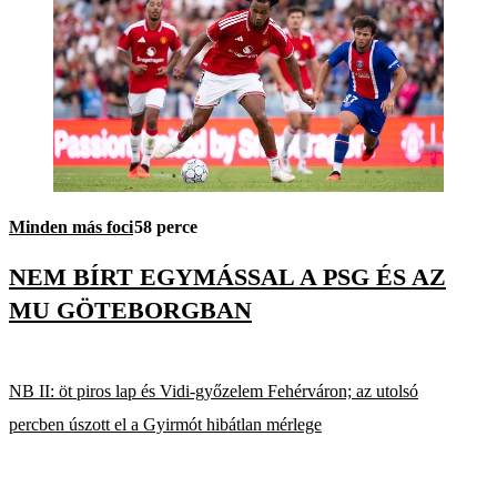
Minden más foci
58 perce
NEM BÍRT EGYMÁSSAL A PSG ÉS AZ
MU GÖTEBORGBAN
NB II: öt piros lap és Vidi-győzelem Fehérváron; az utolsó
percben úszott el a Gyirmót hibátlan mérlege