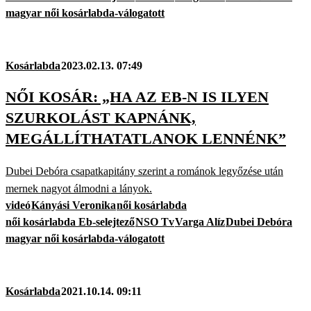
magyar női kosárlabda-válogatott
Kosárlabda
2023.02.13. 07:49
NŐI KOSÁR: „HA AZ EB-N IS ILYEN
SZURKOLÁST KAPNÁNK,
MEGÁLLÍTHATATLANOK LENNÉNK”
Dubei Debóra csapatkapitány szerint a románok legyőzése után
mernek nagyot álmodni a lányok.
videó
Kányási Veronika
női kosárlabda
női kosárlabda Eb-selejtező
NSO Tv
Varga Alíz
Dubei Debóra
magyar női kosárlabda-válogatott
Kosárlabda
2021.10.14. 09:11