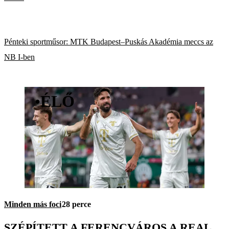
Pénteki sportműsor: MTK Budapest–Puskás Akadémia meccs az
NB I-ben
•
ÉLŐ
Minden más foci
28 perce
SZÉPÍTETT A FERENCVÁROS A REAL