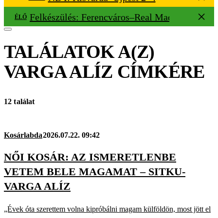
Felkészülés: Ferencváros–Real Madrid 1–2
ÉLŐ
TALÁLATOK A(Z)
VARGA ALÍZ
CÍMKÉRE
12 találat
Kosárlabda
2026.07.22. 09:42
NŐI KOSÁR: AZ ISMERETLENBE
VETEM BELE MAGAMAT – SITKU-
VARGA ALÍZ
„Évek óta szerettem volna kipróbálni magam külföldön, most jött el