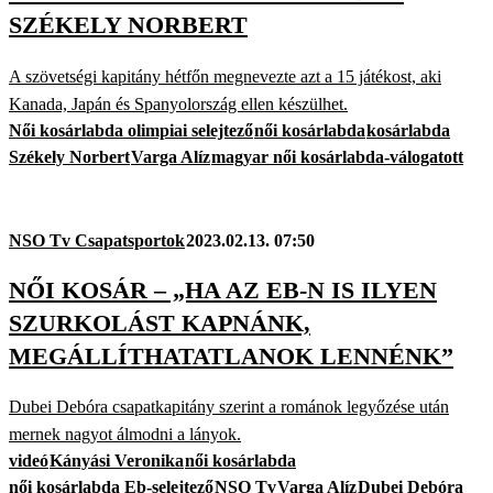
SZÉKELY NORBERT
A szövetségi kapitány hétfőn megnevezte azt a 15 játékost, aki
Kanada, Japán és Spanyolország ellen készülhet.
Női kosárlabda olimpiai selejtező
női kosárlabda
kosárlabda
Székely Norbert
Varga Alíz
magyar női kosárlabda-válogatott
NSO Tv Csapatsportok
2023.02.13. 07:50
NŐI KOSÁR – „HA AZ EB-N IS ILYEN
SZURKOLÁST KAPNÁNK,
MEGÁLLÍTHATATLANOK LENNÉNK”
Dubei Debóra csapatkapitány szerint a románok legyőzése után
mernek nagyot álmodni a lányok.
videó
Kányási Veronika
női kosárlabda
női kosárlabda Eb-selejtező
NSO Tv
Varga Alíz
Dubei Debóra