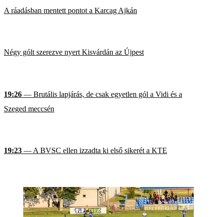
A ráadásban mentett pontot a Karcag Ajkán
Négy gólt szerezve nyert Kisvárdán az Újpest
19:26
— Brutális lapjárás, de csak egyetlen gól a Vidi és a
Szeged meccsén
19:23
— A BVSC ellen izzadta ki első sikerét a KTE