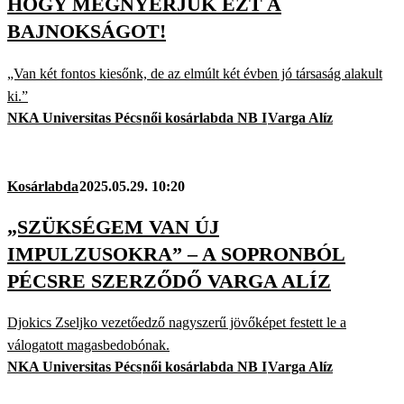
HOGY MEGNYERJÜK EZT A
BAJNOKSÁGOT!
„Van két fontos kiesőnk, de az elmúlt két évben jó társaság alakult
ki.”
NKA Universitas Pécs
női kosárlabda NB I
Varga Alíz
Kosárlabda
2025.05.29. 10:20
„SZÜKSÉGEM VAN ÚJ
IMPULZUSOKRA” – A SOPRONBÓL
PÉCSRE SZERZŐDŐ VARGA ALÍZ
Djokics Zseljko vezetőedző nagyszerű jövőképet festett le a
válogatott magasbedobónak.
NKA Universitas Pécs
női kosárlabda NB I
Varga Alíz