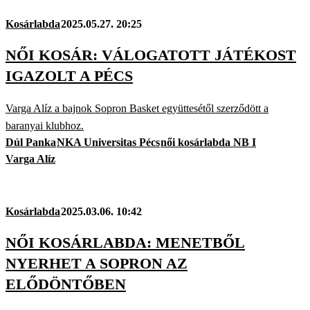
Kosárlabda
2025.05.27. 20:25
NŐI KOSÁR: VÁLOGATOTT JÁTÉKOST
IGAZOLT A PÉCS
Varga Alíz a bajnok Sopron Basket együttesétől szerződött a
baranyai klubhoz.
Dúl Panka
NKA Universitas Pécs
női kosárlabda NB I
Varga Alíz
Kosárlabda
2025.03.06. 10:42
NŐI KOSÁRLABDA: MENETBŐL
NYERHET A SOPRON AZ
ELŐDÖNTŐBEN