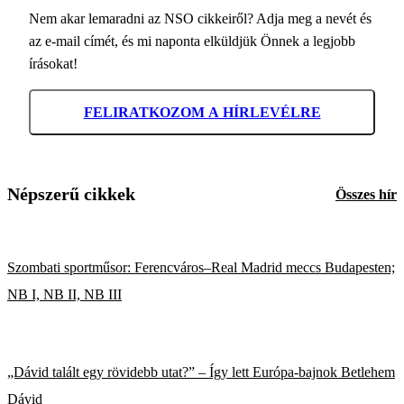
Nem akar lemaradni az NSO cikkeiről? Adja meg a nevét és
az e-mail címét, és mi naponta elküldjük Önnek a legjobb
írásokat!
FELIRATKOZOM A HÍRLEVÉLRE
Népszerű cikkek
Összes hír
Szombati sportműsor: Ferencváros–Real Madrid meccs Budapesten;
NB I, NB II, NB III
„Dávid talált egy rövidebb utat?” – Így lett Európa-bajnok Betlehem
Dávid