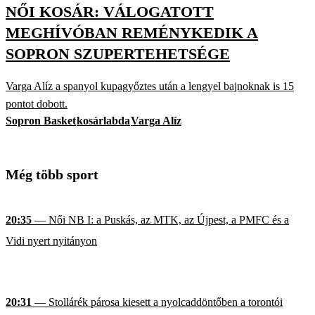
NŐI KOSÁR: VÁLOGATOTT
MEGHÍVÓBAN REMÉNYKEDIK A
SOPRON SZUPERTEHETSÉGE
Varga Alíz a spanyol kupagyőztes után a lengyel bajnoknak is 15
pontot dobott.
Sopron Basket
kosárlabda
Varga Alíz
Még több sport
20:35
— Női NB I: a Puskás, az MTK, az Újpest, a PMFC és a
Vidi nyert nyitányon
20:31
— Stollárék párosa kiesett a nyolcaddöntőben a torontói