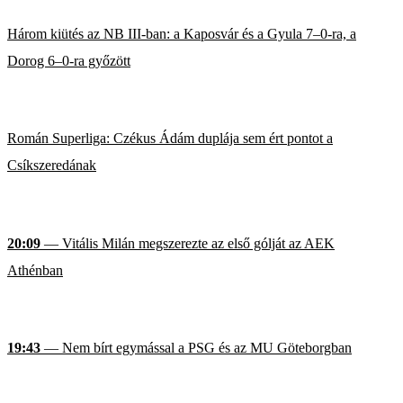
Három kiütés az NB III-ban: a Kaposvár és a Gyula 7–0-ra, a
Dorog 6–0-ra győzött
Román Superliga: Czékus Ádám duplája sem ért pontot a
Csíkszeredának
20:09
— Vitális Milán megszerezte az első gólját az AEK
Athénban
19:43
— Nem bírt egymással a PSG és az MU Göteborgban