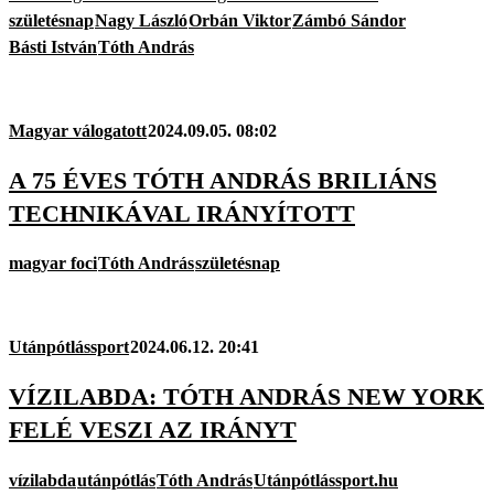
születésnap
Nagy László
Orbán Viktor
Zámbó Sándor
Básti István
Tóth András
Magyar válogatott
2024.09.05. 08:02
A 75 ÉVES TÓTH ANDRÁS BRILIÁNS
TECHNIKÁVAL IRÁNYÍTOTT
magyar foci
Tóth András
születésnap
Utánpótlássport
2024.06.12. 20:41
VÍZILABDA: TÓTH ANDRÁS NEW YORK
FELÉ VESZI AZ IRÁNYT
vízilabda
utánpótlás
Tóth András
Utánpótlássport.hu