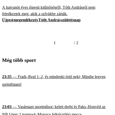
A hatvanöt éves újpesti kitűnőségről, Tóth Andrásról nem
feledkeztek meg, akik a szívükbe zárták.
Újpest
megemlékezés
Tóth András
születésnap
1
/
2
Még több sport
23:35
— Fradi–Real 1–2, és mindenki örül neki; Mindig legyen
sprintfutam!
23:03
— Vasárnapi sportműsor: keleti derbi és Paks–Honvéd az
NB I-ben; Liverpool–Monaco felkészülési meccs