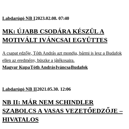
Labdarúgó NB I
2023.02.08. 07:40
MK: ÚJABB CSODÁRA KÉSZÜL A
MOTIVÁLT IVÁNCSAI EGYÜTTES
A csapat edzője, Tóth András azt mondja, bármi is lesz a Budafok
ellen az eredmény, büszke a játékosaira.
Magyar Kupa
Tóth András
Iváncsa
Budafok
Labdarúgó NB II
2021.05.30. 12:06
NB II: MÁR NEM SCHINDLER
SZABOLCS A VASAS VEZETŐEDZŐJE –
HIVATALOS