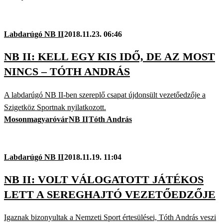
Labdarúgó NB II
2018.11.23. 06:46
NB II: KELL EGY KIS IDŐ, DE AZ MOST
NINCS – TÓTH ANDRÁS
A labdarúgó NB II-ben szereplő csapat újdonsült vezetőedzője a
Szigetköz Sportnak nyilatkozott.
Mosonmagyaróvár
NB II
Tóth András
Labdarúgó NB II
2018.11.19. 11:04
NB II: VOLT VÁLOGATOTT JÁTÉKOS
LETT A SEREGHAJTÓ VEZETŐEDZŐJE
Igaznak bizonyultak a Nemzeti Sport értesülései, Tóth András veszi