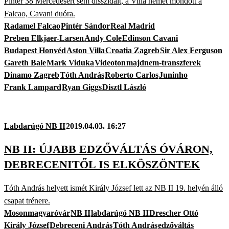
Pintér 38 Mercedesért sem disszidált, a Villa nemet mondott a
Falcao, Cavani duóra.
Radamel Falcao
Pintér Sándor
Real Madrid
Preben Elkjaer-Larsen
Andy Cole
Edinson Cavani
Budapest Honvéd
Aston Villa
Croatia Zagreb
Sir Alex Ferguson
Gareth Bale
Mark Viduka
Videoton
majdnem-transzferek
Dinamo Zagreb
Tóth András
Roberto Carlos
Juninho
Frank Lampard
Ryan Giggs
Disztl László
Labdarúgó NB II
2019.04.03. 16:27
NB II: ÚJABB EDZŐVÁLTÁS ÓVÁRON,
DEBRECENITŐL IS ELKÖSZÖNTEK
Tóth András helyett ismét Király József lett az NB II 19. helyén álló
csapat trénere.
Mosonmagyaróvár
NB II
labdarúgó NB II
Drescher Ottó
Király József
Debreceni András
Tóth András
edzőváltás