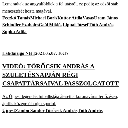
Lemaradtak az angyalföldiek a feljutásról, ez pedig az edzői stáb
menesztését hozta magával.
Feczkó Tamás
Michael Boris
Kuttor Attila
Vasas
Uram János
Schindler Szabolcs
Gaál Miklós
Lippai József
Tóth András
Supka Attila
Labdarúgó NB I
2021.05.07. 10:17
VIDEÓ: TÖRŐCSIK ANDRÁS A
SZÜLETÉSNAPJÁN RÉGI
CSAPATTÁRSAIVAL PASSZOLGATOTT
Az Újpest legendás futballistája átesett a koronavírus-fertőzésen,
április közepe óta újra sportol.
Újpest
Zámbó Sándor
Törőcsik András
Tóth András