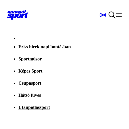
Friss hírek napi bontásban
Sportműsor
Képes Sport
Csupasport
Hátsó füves
Utánpótlássport