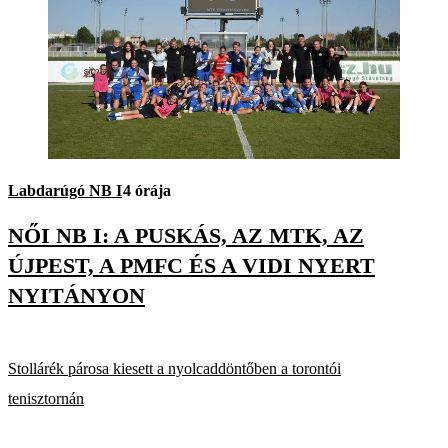
Labdarúgó NB I
4 órája
NŐI NB I: A PUSKÁS, AZ MTK, AZ
ÚJPEST, A PMFC ÉS A VIDI NYERT
NYITÁNYON
Stollárék párosa kiesett a nyolcaddöntőben a torontói
tenisztornán