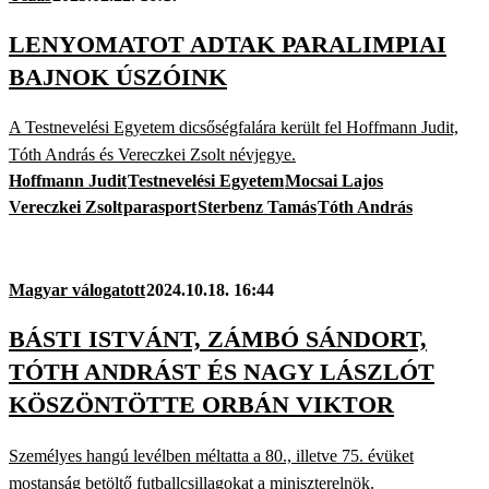
LENYOMATOT ADTAK PARALIMPIAI
BAJNOK ÚSZÓINK
A Testnevelési Egyetem dicsőségfalára került fel Hoffmann Judit,
Tóth András és Vereczkei Zsolt névjegye.
Hoffmann Judit
Testnevelési Egyetem
Mocsai Lajos
Vereczkei Zsolt
parasport
Sterbenz Tamás
Tóth András
Magyar válogatott
2024.10.18. 16:44
BÁSTI ISTVÁNT, ZÁMBÓ SÁNDORT,
TÓTH ANDRÁST ÉS NAGY LÁSZLÓT
KÖSZÖNTÖTTE ORBÁN VIKTOR
Személyes hangú levélben méltatta a 80., illetve 75. évüket
mostanság betöltő futballcsillagokat a miniszterelnök.