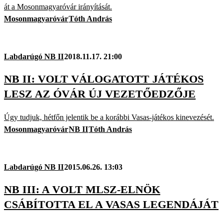
át a Mosonmagyaróvár irányítását.
Mosonmagyaróvár
Tóth András
Labdarúgó NB II
2018.11.17. 21:00
NB II: VOLT VÁLOGATOTT JÁTÉKOS
LESZ AZ ÓVÁR ÚJ VEZETŐEDZŐJE
Úgy tudjuk, hétfőn jelentik be a korábbi Vasas-játékos kinevezését.
Mosonmagyaróvár
NB II
Tóth András
Labdarúgó NB II
2015.06.26. 13:03
NB III: A VOLT MLSZ-ELNÖK
CSÁBÍTOTTA EL A VASAS LEGENDÁJÁT