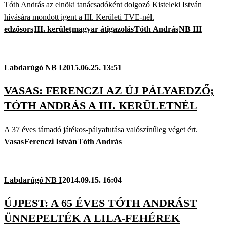
Tóth András az elnöki tanácsadóként dolgozó Kisteleki István
hívására mondott igent a III. Kerületi TVE-nél.
edzősors
III. kerület
magyar átigazolás
Tóth András
NB III
Labdarúgó NB I
2015.06.25. 13:51
VASAS: FERENCZI AZ ÚJ PÁLYAEDZŐ;
TÓTH ANDRÁS A III. KERÜLETNÉL
A 37 éves támadó játékos-pályafutása valószínűleg véget ért.
Vasas
Ferenczi István
Tóth András
Labdarúgó NB I
2014.09.15. 16:04
ÚJPEST: A 65 ÉVES TÓTH ANDRÁST
ÜNNEPELTÉK A LILA-FEHÉREK