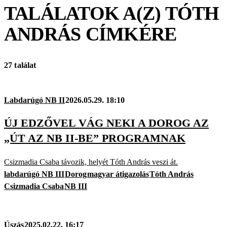
TALÁLATOK A(Z)
TÓTH
ANDRÁS
CÍMKÉRE
27 találat
Labdarúgó NB II
2026.05.29. 18:10
ÚJ EDZŐVEL VÁG NEKI A DOROG AZ
„ÚT AZ NB II-BE” PROGRAMNAK
Csizmadia Csaba távozik, helyét Tóth András veszi át.
labdarúgó NB III
Dorog
magyar átigazolás
Tóth András
Csizmadia Csaba
NB III
Úszás
2025.02.22. 16:17