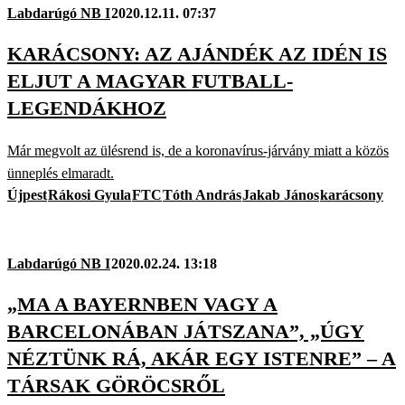
Labdarúgó NB I
2020.12.11. 07:37
KARÁCSONY: AZ AJÁNDÉK AZ IDÉN IS
ELJUT A MAGYAR FUTBALL-
LEGENDÁKHOZ
Már megvolt az ülésrend is, de a koronavírus-járvány miatt a közös
ünneplés elmaradt.
Újpest
Rákosi Gyula
FTC
Tóth András
Jakab János
karácsony
Labdarúgó NB I
2020.02.24. 13:18
„MA A BAYERNBEN VAGY A
BARCELONÁBAN JÁTSZANA”, „ÚGY
NÉZTÜNK RÁ, AKÁR EGY ISTENRE” – A
TÁRSAK GÖRÖCSRŐL