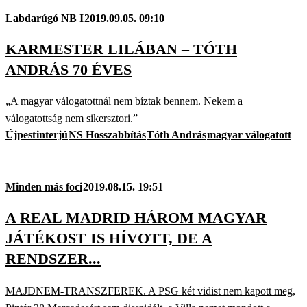
Labdarúgó NB I
2019.09.05. 09:10
KARMESTER LILÁBAN – TÓTH
ANDRÁS 70 ÉVES
„A magyar válogatottnál nem bíztak bennem. Nekem a
válogatottság nem sikersztori.”
Újpest
interjú
NS Hosszabbítás
Tóth András
magyar válogatott
Minden más foci
2019.08.15. 19:51
A REAL MADRID HÁROM MAGYAR
JÁTÉKOST IS HÍVOTT, DE A
RENDSZER...
MAJDNEM-TRANSZFEREK. A PSG két vidist nem kapott meg,