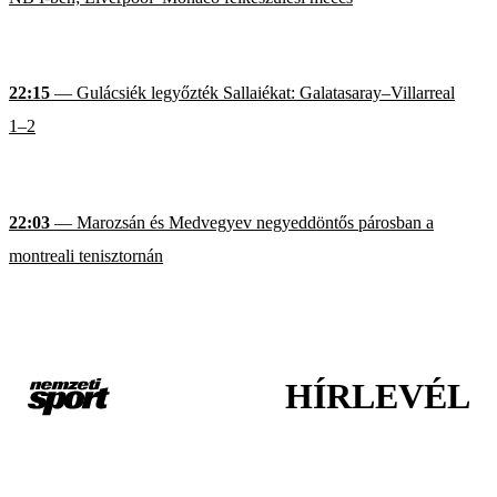
22:15
— Gulácsiék legyőzték Sallaiékat: Galatasaray–Villarreal
1–2
22:03
— Marozsán és Medvegyev negyeddöntős párosban a
montreali tenisztornán
HÍRLEVÉL