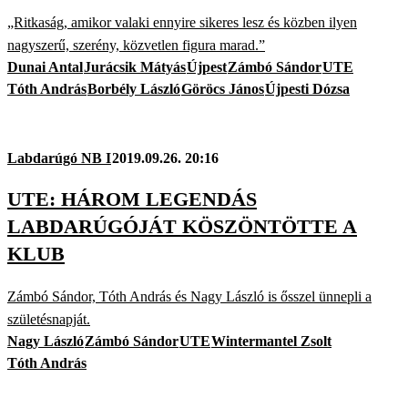
„Ritkaság, amikor valaki ennyire sikeres lesz és közben ilyen
nagyszerű, szerény, közvetlen figura marad.”
Dunai Antal
Jurácsik Mátyás
Újpest
Zámbó Sándor
UTE
Tóth András
Borbély László
Göröcs János
Újpesti Dózsa
Labdarúgó NB I
2019.09.26. 20:16
UTE: HÁROM LEGENDÁS
LABDARÚGÓJÁT KÖSZÖNTÖTTE A
KLUB
Zámbó Sándor, Tóth András és Nagy László is ősszel ünnepli a
születésnapját.
Nagy László
Zámbó Sándor
UTE
Wintermantel Zsolt
Tóth András