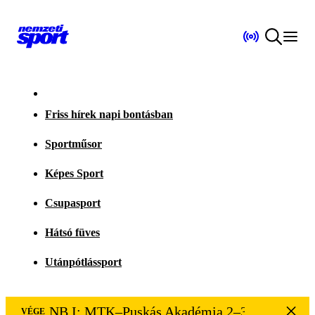
Friss hírek napi bontásban
Sportműsor
Képes Sport
Csupasport
Hátsó füves
Utánpótlássport
NB I: MTK–Puskás Akadémia 2–3
VÉGE