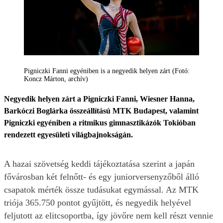
Pigniczki Fanni egyéniben is a negyedik helyen zárt (Fotó:
Koncz Márton, archív)
Negyedik helyen zárt a Pigniczki Fanni, Wiesner Hanna,
Barkóczi Boglárka összeállítású MTK Budapest, valamint
Pigniczki egyéniben a ritmikus gimnasztikázók Tokióban
rendezett egyesületi világbajnokságán.
A hazai szövetség keddi tájékoztatása szerint a japán
fővárosban két felnőtt- és egy juniorversenyzőből álló
csapatok mérték össze tudásukat egymással. Az MTK
triója 365.750 pontot gyűjtött, és negyedik helyével
feljutott az elitcsoportba, így jövőre nem kell részt vennie