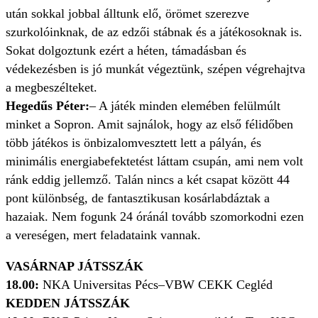
után sokkal jobbal álltunk elő, örömet szerezve
szurkolóinknak, de az edzői stábnak és a játékosoknak is.
Sokat dolgoztunk ezért a héten, támadásban és
védekezésben is jó munkát végeztünk, szépen végrehajtva
a megbeszélteket.
Hegedűs Péter:
– A játék minden elemében felülmúlt
minket a Sopron. Amit sajnálok, hogy az első félidőben
több játékos is önbizalomvesztett lett a pályán, és
minimális energiabefektetést láttam csupán, ami nem volt
ránk eddig jellemző. Talán nincs a két csapat között 44
pont különbség, de fantasztikusan kosárlabdáztak a
hazaiak. Nem fogunk 24 óránál tovább szomorkodni ezen
a vereségen, mert feladataink vannak.
VASÁRNAP JÁTSSZÁK
18.00:
NKA Universitas Pécs–VBW CEKK Cegléd
KEDDEN JÁTSSZÁK