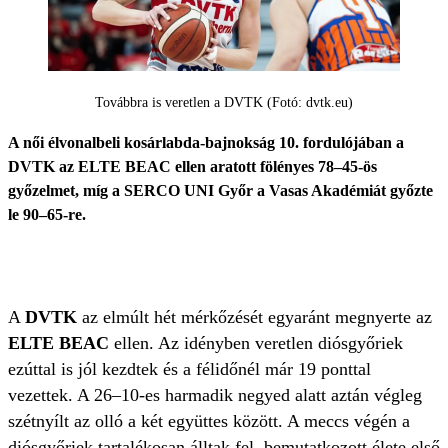
Továbbra is veretlen a DVTK (Fotó: dvtk.eu)
A női élvonalbeli kosárlabda-bajnokság 10. fordulójában a
DVTK az ELTE BEAC ellen aratott fölényes 78–45-ös
győzelmet, míg a SERCO UNI Győr a Vasas Akadémiát győzte
le 90–65-re.
A
DVTK
az elmúlt hét mérkőzését egyaránt megnyerte az
ELTE BEAC
ellen. Az idényben veretlen diósgyőriek
ezúttal is jól kezdtek és a félidőnél már 19 ponttal
vezettek. A 26–10-es harmadik negyed alatt aztán végleg
szétnyílt az olló a két együttes között. A meccs végén a
diósgyőriek tartalékosan álltak fel, bemutatkozott élete első