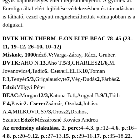
egyik bajnokesélyes elleni teljesítményéről. A győriek az
Euroliga által elért fejlődése védekezésben és támadásban
is látható, ezzel együtt megnehezíthettük volna jobban is a
dolgukat.
DVTK HUN-THERM–E.ON ELTE BEAC 78–45 (23–
11, 19–12, 26–10, 10–12)
Miskolc, 1000
néző.
V:
Varga-Záray, Rácz, Gruber.
DVTK:
AHO N.
13,
Aho T.
5/3,
CHARLES
21/6,
M.
Jovanovics
4,
Tadic
6. Csere:
LELIK
10,
Toman
P.
3,
Tenyér
5/3,
Grigalauskyte
7,
Vég-Dudás
2,
Fárbás
2.
Edző:
Völgyi Péter
BEAC:
Morgan
12/3,
Katona B.
1,
Angyal B.
9/3,
Tóth
F.
4,
Pavic
2. Csere:
Zsámár, Ozola
4,
Juhász
A.
4,
MILKOVICS
7/3,
Orosz
2,
Drahos,
Szauter.
Edző:
Mészárosné Kovács Andrea
Az eredmény alakulása. 2. perc:
4–4.
3. p.:
12–4.
6. p.:
16–
4.
8. p.:
20–9.
12. p.:
27–13.
15. p.:
29–16.
17. p.:
35–18.
22.