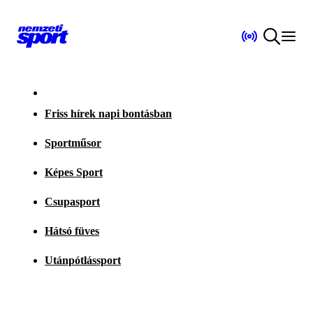
Friss hírek napi bontásban
Sportműsor
Képes Sport
Csupasport
Hátsó füves
Utánpótlássport