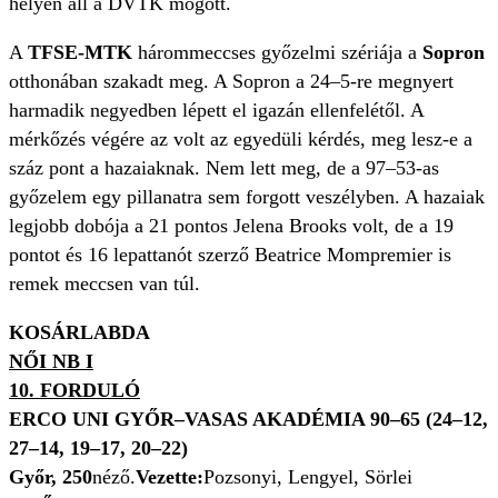
helyén áll a DVTK mögött.
A
TFSE-MTK
hárommeccses győzelmi szériája a
Sopron
otthonában szakadt meg. A Sopron a 24–5-re megnyert
harmadik negyedben lépett el igazán ellenfelétől. A
mérkőzés végére az volt az egyedüli kérdés, meg lesz-e a
száz pont a hazaiaknak. Nem lett meg, de a 97–53-as
győzelem egy pillanatra sem forgott veszélyben. A hazaiak
legjobb dobója a 21 pontos Jelena Brooks volt, de a 19
pontot és 16 lepattanót szerző Beatrice Mompremier is
remek meccsen van túl.
KOSÁRLABDA
NŐI NB I
10. FORDULÓ
ERCO UNI GYŐR–VASAS AKADÉMIA 90–65 (24–12,
27–14, 19–17, 20–22)
Győr, 250
néző.
Vezette:
Pozsonyi, Lengyel, Sörlei