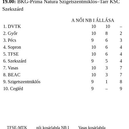
19.00:
BKG-Prima Natura Szigetszentmiklós–Tarr KSC
Szekszárd
A NŐI NB I ÁLLÁSA
1. DVTK
10
10
–
2. Győr
10
8
2
3. Pécs
9
6
3
4. Sopron
10
6
4
5. TFSE
10
6
4
6. Szekszárd
9
5
4
7. Vasas
10
3
7
8. BEAC
10
3
7
9. Szigetszentmiklós
9
1
8
10. Cegléd
9
–
9
TFSE-MTK
női kosárlabda NB I
Vasas kosárlabda