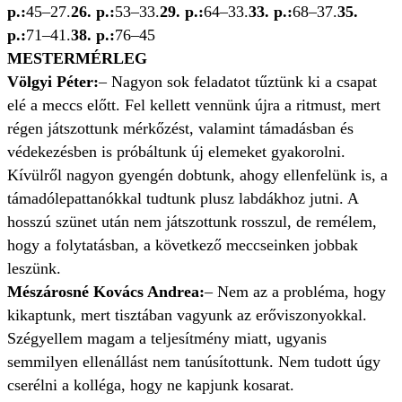
p.:
45–27.
26. p.:
53–33.
29. p.:
64–33.
33. p.:
68–37.
35.
p.:
71–41.
38. p.:
76–45
MESTERMÉRLEG
Völgyi Péter:
– Nagyon sok feladatot tűztünk ki a csapat
elé a meccs előtt. Fel kellett vennünk újra a ritmust, mert
régen játszottunk mérkőzést, valamint támadásban és
védekezésben is próbáltunk új elemeket gyakorolni.
Kívülről nagyon gyengén dobtunk, ahogy ellenfelünk is, a
támadólepattanókkal tudtunk plusz labdákhoz jutni. A
hosszú szünet után nem játszottunk rosszul, de remélem,
hogy a folytatásban, a következő meccseinken jobbak
leszünk.
Mészárosné Kovács Andrea:
– Nem az a probléma, hogy
kikaptunk, mert tisztában vagyunk az erőviszonyokkal.
Szégyellem magam a teljesítmény miatt, ugyanis
semmilyen ellenállást nem tanúsítottunk. Nem tudott úgy
cserélni a kolléga, hogy ne kapjunk kosarat.