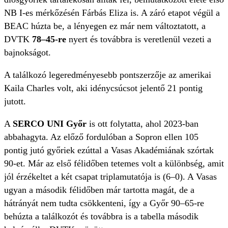
NB I-es mérkőzésén Fárbás Eliza is. A záró etapot végül a
BEAC húzta be, a lényegen ez már nem változtatott, a
DVTK
78–45-re
nyert és továbbra is veretlenül vezeti a
bajnokságot.
A találkozó legeredményesebb pontszerzője az amerikai
Kaila Charles volt, aki idénycsúcsot jelentő 21 pontig
jutott.
A
SERCO UNI Győr
is ott folytatta, ahol 2023-ban
abbahagyta. Az előző fordulóban a Sopron ellen 105
pontig jutó győriek ezúttal a Vasas Akadémiának szórtak
90-et. Már az első félidőben tetemes volt a különbség, amit
jól érzékeltet a két csapat triplamutatója is (6–0). A Vasas
ugyan a második félidőben már tartotta magát, de a
hátrányát nem tudta csökkenteni, így a Győr 90–65-re
behúzta a találkozót és továbbra is a tabella második