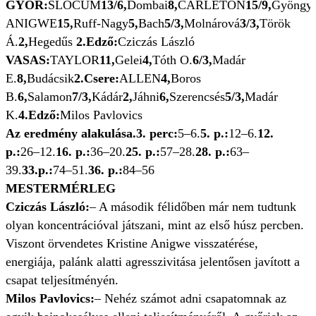
GYŐR:
SLOCUM
13/6,
Dombai
8,
CARLETON
15/9,
Gyöngyö
ANIGWE
15,
Ruff-Nagy
5,
Bach
5/3,
Molnárová
3/3,
Török
Á.
2,
Hegedűs
2.
Edző:
Cziczás László
VASAS:
TAYLOR
11,
Gelei
4,
Tóth O.
6/3,
Madár
E.
8,
Budácsik
2.
Csere:
ALLEN
4,
Boros
B.
6,
Salamon
7/3,
Kádár
2,
Jáhni
6,
Szerencsés
5/3,
Madár
K.
4.
Edző:
Milos Pavlovics
Az eredmény alakulása.
3. perc:
5–6.
5. p.:
12–6.
12.
p.:
26–12.
16. p.:
36–20.
25. p.:
57–28.
28. p.:
63–
39.
33.
p.:
74–51.
36. p.:
84–56
MESTERMÉRLEG
Cziczás László:
– A második félidőben már nem tudtunk
olyan koncentrációval játszani, mint az első húsz percben.
Viszont örvendetes Kristine Anigwe visszatérése,
energiája, palánk alatti agresszivitása jelentősen javított a
csapat teljesítményén.
Milos Pavlovics:
– Nehéz számot adni csapatomnak az