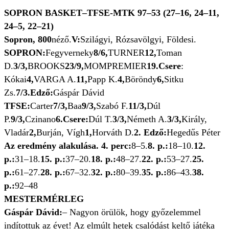
SOPRON BASKET–TFSE-MTK 97–53 (27–16, 24–11,
24–5, 22–21)
Sopron, 800
néző.
V:
Szilágyi, Rózsavölgyi, Földesi.
SOPRON:
Fegyverneky
8/6,
TURNER
12,
Toman
D.
3/3,
BROOKS
23/9,
MOMPREMIER
19.Csere
:
Kókai
4,
VARGA A.
11,
Papp K.
4,
Böröndy
6,
Sitku
Zs.
7/3.Edző:
Gáspár Dávid
TFSE:
Carter
7/3,
Baa
9/3,
Szabó F.
11/3,
Dúl
P.
9/3,
Czinano
6.Csere:
Dúl T.
3/3,
Németh A.
3/3,
Király,
Vladár
2,
Burján, Vígh
1,
Horváth D.
2. Edző:
Hegedűs Péter
Az eredmény alakulása. 4. perc:
8–5.
8. p.:
18–10.
12.
p.:
31–18.
15. p.:
37–20.
18. p.:
48–27.
22. p.:
53–27.
25.
p.:
61–27.
28. p.:
67–32.
32. p.:
80–39.
35. p.:
86–43.
38.
p.:
92–48
MESTERMÉRLEG
Gáspár Dávid:
– Nagyon örülök, hogy győzelemmel
indítottuk az évet! Az elmúlt hetek csalódást keltő játéka