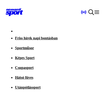
Friss hírek napi bontásban
Sportműsor
Képes Sport
Csupasport
Hátsó füves
Utánpótlássport