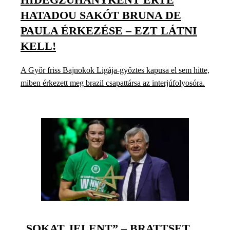
HATADOU SAKÓT BRUNA DE
PAULA ÉRKEZÉSE – EZT LÁTNI
KELL!
A Győr friss Bajnokok Ligája-győztes kapusa el sem hitte,
miben érkezett meg brazil csapattársa az interjúfolyosóra.
„SOKAT JELENT” – BRATTSET