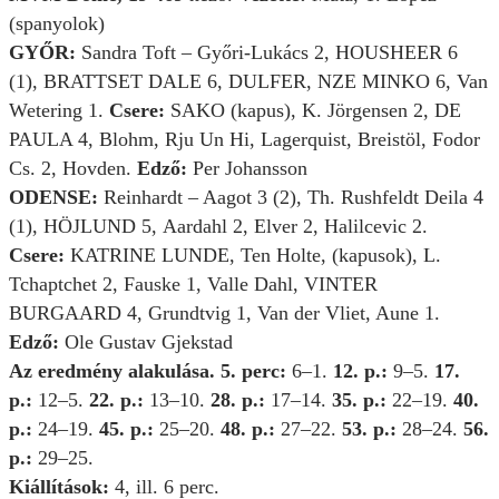
(spanyolok)
GYŐR:
Sandra Toft – Győri-Lukács 2, HOUSHEER 6
(1), BRATTSET DALE 6, DULFER, NZE MINKO 6, Van
Wetering 1.
Csere:
SAKO (kapus), K. Jörgensen 2, DE
PAULA 4, Blohm, Rju Un Hi, Lagerquist, Breistöl, Fodor
Cs. 2, Hovden.
Edző:
Per Johansson
ODENSE:
Reinhardt – Aagot 3 (2), Th. Rushfeldt Deila 4
(1), HÖJLUND 5, Aardahl 2, Elver 2, Halilcevic 2.
Csere:
KATRINE LUNDE, Ten Holte, (kapusok), L.
Tchaptchet 2, Fauske 1, Valle Dahl, VINTER
BURGAARD 4, Grundtvig 1, Van der Vliet, Aune 1.
Edző:
Ole Gustav Gjekstad
Az eredmény alakulása. 5. perc:
6–1.
12. p.:
9–5.
17.
p.:
12–5.
22. p.:
13–10.
28. p.:
17–14.
35. p.:
22–19.
40.
p.:
24–19.
45. p.:
25–20.
48. p.:
27–22.
53. p.:
28–24.
56.
p.:
29–25.
Kiállítások:
4, ill. 6 perc.