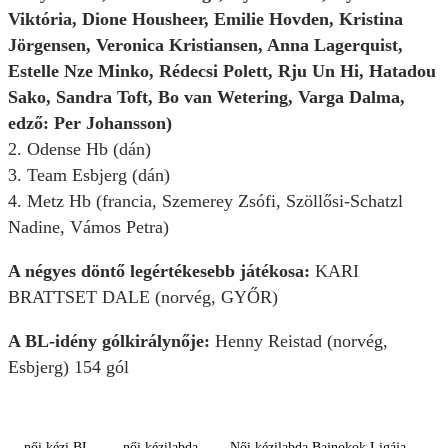
Viktória, Dione Housheer, Emilie Hovden, Kristina
Jörgensen, Veronica Kristiansen, Anna Lagerquist,
Estelle Nze Minko, Rédecsi Polett, Rju Un Hi, Hatadou
Sako, Sandra Toft, Bo van Wetering, Varga Dalma,
edző: Per Johansson)
2. Odense Hb (dán)
3. Team Esbjerg (dán)
4. Metz Hb (francia, Szemerey Zsófi, Szöllősi-Schatzl
Nadine, Vámos Petra)
A négyes döntő legértékesebb játékosa:
KARI
BRATTSET DALE (norvég, GYŐR)
A BL-idény gólkirálynője:
Henny Reistad (norvég,
Esbjerg) 154 gól
női kézi BL
női kézilabda
Női kézilabda Bajnokok Ligája