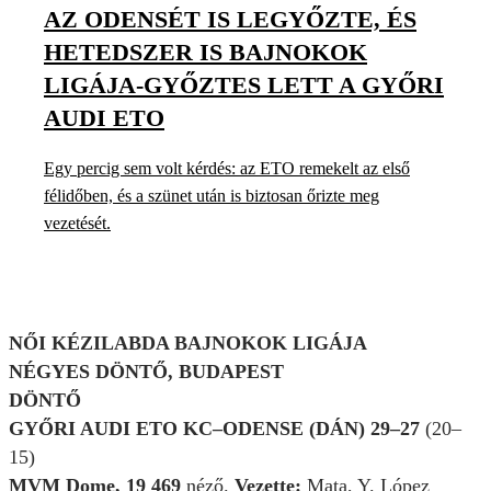
AZ ODENSÉT IS LEGYŐZTE, ÉS
HETEDSZER IS BAJNOKOK
LIGÁJA-GYŐZTES LETT A GYŐRI
AUDI ETO
Egy percig sem volt kérdés: az ETO remekelt az első
félidőben, és a szünet után is biztosan őrizte meg
vezetését.
NŐI KÉZILABDA BAJNOKOK LIGÁJA
NÉGYES DÖNTŐ, BUDAPEST
DÖNTŐ
GYŐRI AUDI ETO KC–ODENSE (DÁN) 29–27
(20–
15)
MVM Dome, 19 469
néző.
Vezette:
Mata, Y. López