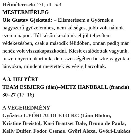
Hétméteresek:
2/1, ill. 5/3
MESTERMÉRLEG
Ole Gustav Gjekstad:
– Elismerésem a Győrnek a
nagyszerű győzelemhez, nem kétséges, jobb volt nálunk
ezen a napon. Túl későn kezdtünk el jól teljesíteni
védekezésben, csak a második félidőben, onnan pedig már
nehéz volt visszakapaszkodni. Kicsit csalódottak vagyunk,
hiszen nyerni akartunk, de összességében büszke vagyok a
lányokra, mindent megtettek és végig harcoltak.
A 3. HELYÉRT
TEAM ESBJERG (dán)–METZ HANDBALL (francia)
30–27
(17–16)
A VÉGEREDMÉNY
Győztes: GYŐRI AUDI ETO KC (Linn Blohm,
Kristine Breistöl, Kari Brattset Dale, Bruna de Paula,
Kelly Dulfer, Fodor Csenge, Győri Alexa, Győri-Lukács