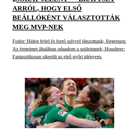
ARRÓL, HOGY ELSŐ
BEÁLLÓKÉNT VÁLASZTOTTÁK
MEG MVP-NEK
Fodor: Hideg fejjel és forró szívvel játszottunk; Jörgensen:
Az érmeimet általában odaadom a szüleimnek; Housheer:
Fantasztikusan sikerült az első győri idényem.