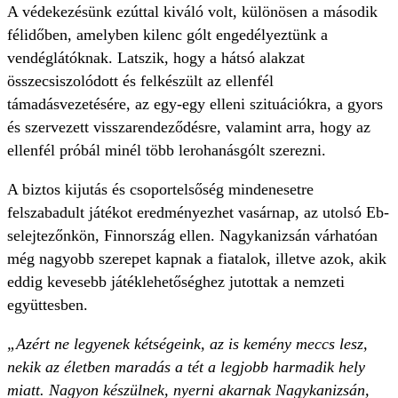
A védekezésünk ezúttal kiváló volt, különösen a második
félidőben, amelyben kilenc gólt engedélyeztünk a
vendéglátóknak. Latszik, hogy a hátsó alakzat
összecsiszolódott és felkészült az ellenfél
támadásvezetésére, az egy-egy elleni szituációkra, a gyors
és szervezett visszarendeződésre, valamint arra, hogy az
ellenfél próbál minél több lerohanásgólt szerezni.
A biztos kijutás és csoportelsőség mindenesetre
felszabadult játékot eredményezhet vasárnap, az utolsó Eb-
selejtezőnkön, Finnország ellen. Nagykanizsán várhatóan
még nagyobb szerepet kapnak a fiatalok, illetve azok, akik
eddig kevesebb játéklehetőséghez jutottak a nemzeti
együttesben.
„Azért ne legyenek kétségeink, az is kemény meccs lesz,
nekik az életben maradás a tét a legjobb harmadik hely
miatt. Nagyon készülnek, nyerni akarnak Nagykanizsán,