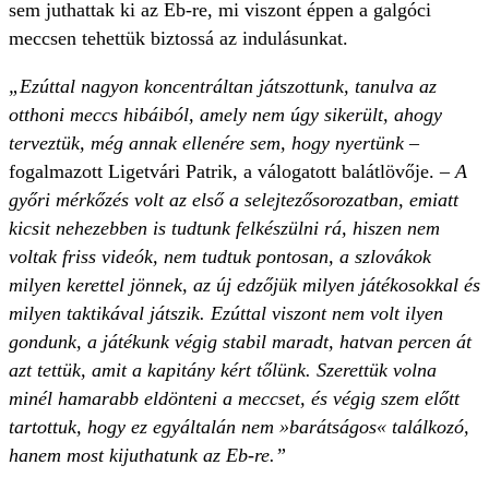
sem juthattak ki az Eb-re, mi viszont éppen a galgóci
meccsen tehettük biztossá az indulásunkat.
„Ezúttal nagyon koncentráltan játszottunk, tanulva az
otthoni meccs hibáiból, amely nem úgy sikerült, ahogy
terveztük, még annak ellenére sem, hogy nyertünk
–
fogalmazott Ligetvári Patrik, a válogatott balátlövője. –
A
győri mérkőzés volt az első a selejtezősorozatban, emiatt
kicsit nehezebben is tudtunk felkészülni rá, hiszen nem
voltak friss videók, nem tudtuk pontosan, a szlovákok
milyen kerettel jönnek, az új edzőjük milyen játékosokkal és
milyen taktikával játszik. Ezúttal viszont nem volt ilyen
gondunk, a játékunk végig stabil maradt, hatvan percen át
azt tettük, amit a kapitány kért tőlünk. Szerettük volna
minél hamarabb eldönteni a meccset, és végig szem előtt
tartottuk, hogy ez egyáltalán nem »barátságos« találkozó,
hanem most kijuthatunk az Eb-re.”