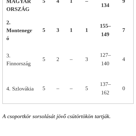
5
4
1
–
9
MAGYAR
134
ORSZÁG
2.
155–
5
3
1
1
7
Montenegr
149
ó
127–
3.
5
2
–
3
4
Finnország
140
137–
5
–
–
5
0
4. Szlovákia
162
A csoportkör sorsolását jövő csütörtökön tartják.