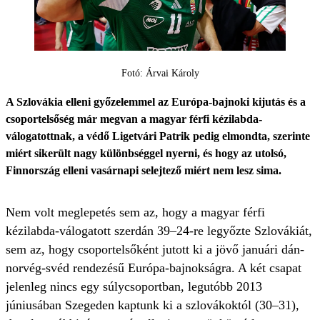
Fotó: Árvai Károly
A Szlovákia elleni győzelemmel az Európa-bajnoki kijutás és a
csoportelsőség már megvan a magyar férfi kézilabda-
válogatottnak, a védő Ligetvári Patrik pedig elmondta, szerinte
miért sikerült nagy különbséggel nyerni, és hogy az utolsó,
Finnország elleni vasárnapi selejtező miért nem lesz sima.
Nem volt meglepetés sem az, hogy a magyar férfi
kézilabda-válogatott szerdán 39–24-re legyőzte Szlovákiát,
sem az, hogy csoportelsőként jutott ki a jövő januári dán-
norvég-svéd rendezésű Európa-bajnokságra. A két csapat
jelenleg nincs egy súlycsoportban, legutóbb 2013
júniusában Szegeden kaptunk ki a szlovákoktól (30–31),