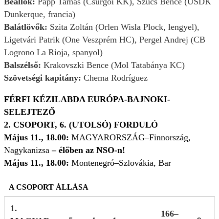
Beállók:
Papp Tamás (Csurgói KK), Szűcs Bence (USDK
Dunkerque, francia)
Balátlövők:
Szita Zoltán (Orlen Wisla Plock, lengyel),
Ligetvári Patrik (One Veszprém HC), Pergel Andrej (CB
Logrono La Rioja, spanyol)
Balszélső:
Krakovszki Bence (Mol Tatabánya KC)
Szövetségi kapitány:
Chema Rodríguez
FÉRFI KÉZILABDA EURÓPA-BAJNOKI-
SELEJTEZŐ
2. CSOPORT,
6. (UTOLSÓ) FORDULÓ
Május 11., 18.00:
MAGYARORSZÁG–Finnország,
Nagykanizsa
– élőben az NSO-n!
Május 11., 18.00:
Montenegró–Szlovákia, Bar
A CSOPORT ÁLLÁSA
1.
166–