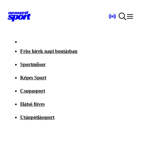
Friss hírek napi bontásban
Sportműsor
Képes Sport
Csupasport
Hátsó füves
Utánpótlássport