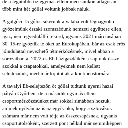
de a legutóbbi tíz egymás elleni meccsünkön átlagosan
több mint hét góllal voltunk jobbak náluk.
A galgóci 15 gólos sikerünk a valaha volt legnagyobb
győzelmünk északi szomszédunk nemzeti együttese ellen,
igaz, nem egyedülálló rekord, ugyanis 2021 márciusában
30–15-re győztük le őket az Eurokupában, bár az csak erős
jóindulattal nevezhető tétmérkőzésnek, mivel abban a
sorozatban a 2022-es Eb házigazdáiként csaptunk össze
azokkal a csapatokkal, amelyeknek nem kellett
selejtezniük, mert már kijutottak a kontinenstornára.
A tavalyi Eb-selejtezőn öt góllal tudtunk nyerni hazai
pályán Győrben, de a második egymás elleni
csoportmérkőzésünket már sokkal simábban hoztuk,
aminek nyilván az is az egyik oka, hogy a szlovákok
számára már nem volt tétje az összecsapásnak, ugyanis
csoportutolsóként, szerzett pont nélkül már semmiképpen