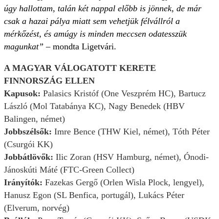
úgy hallottam, talán két nappal előbb is jönnek, de már
csak a hazai pálya miatt sem vehetjük félvállról a
mérkőzést, és amúgy is minden meccsen odatesszük
magunkat”
– mondta Ligetvári.
A MAGYAR VÁLOGATOTT KERETE
FINNORSZÁG ELLEN
Kapusok:
Palasics Kristóf (One Veszprém HC), Bartucz
László (Mol Tatabánya KC), Nagy Benedek (HBV
Balingen, német)
Jobbszélsők:
Imre Bence (THW Kiel, német), Tóth Péter
(Csurgói KK)
Jobbátlövők:
Ilic Zoran (HSV Hamburg, német), Ónodi-
Jánoskúti Máté (FTC-Green Collect)
Irányítók:
Fazekas Gergő (Orlen Wisla Plock, lengyel),
Hanusz Egon (SL Benfica, portugál), Lukács Péter
(Elverum, norvég)