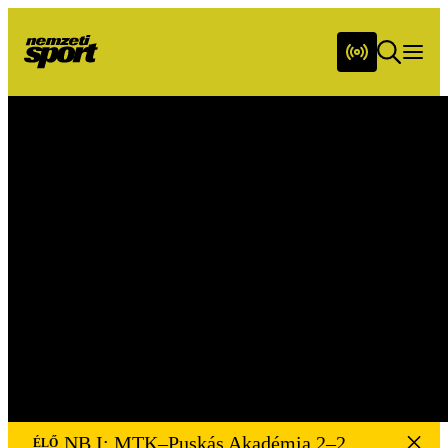
Friss hírek napi bontásban
Sportműsor
Képes Sport
Csupasport
Hátsó füves
Utánpótlássport
NB I: MTK–Puskás Akadémia 2–2
ÉLŐ