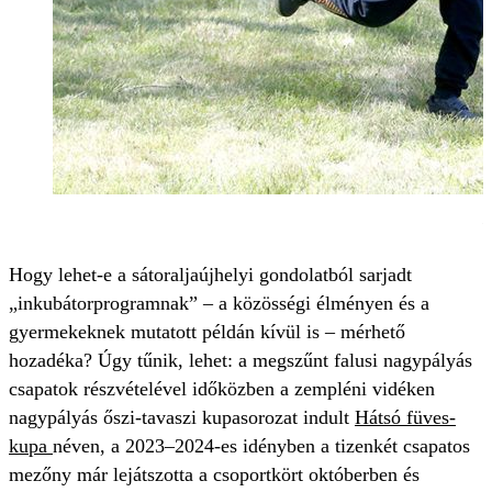
M
Hogy lehet-e a sátoraljaújhelyi gondolatból sarjadt
„inkubátorprogramnak” – a közösségi élményen és a
gyermekeknek mutatott példán kívül is – mérhető
hozadéka? Úgy tűnik, lehet: a megszűnt falusi nagypályás
csapatok részvételével időközben a zempléni vidéken
nagypályás őszi-tavaszi kupasorozat indult
Hátsó füves-
kupa
néven, a 2023–2024-es idényben a tizenkét csapatos
mezőny már lejátszotta a csoportkört októberben és