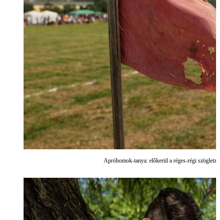
Apróhomok-tanya: előkerül a réges-régi szögletzá