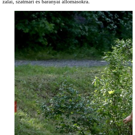
zalai, szatmári és baranyai állomásokra.