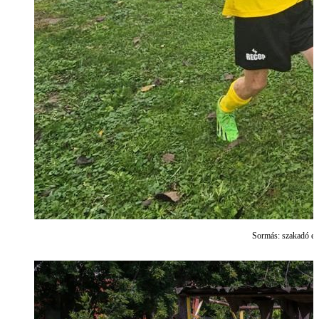
Sormás: szakadó eső