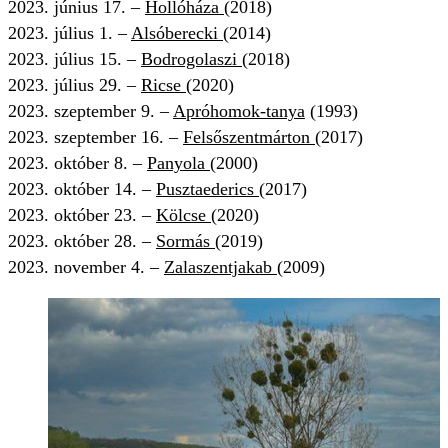
2023. június 17. –
Hollóháza
(2018)
2023. július 1. –
Alsóberecki
(2014)
2023. július 15. –
Bodrogolaszi
(2018)
2023. július 29. –
Ricse
(2020)
2023. szeptember 9. –
Apróhomok-tanya
(1993)
2023. szeptember 16. –
Felsőszentmárton
(2017)
2023. október 8. –
Panyola
(2000)
2023. október 14. –
Pusztaederics
(2017)
2023. október 23. –
Kölcse
(2020)
2023. október 28. –
Sormás
(2019)
2023. november 4. –
Zalaszentjakab
(2009)