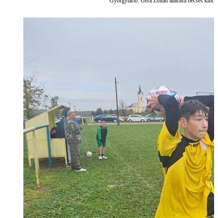
Györgytarló: Gera Zoltán aláírása becses kinc