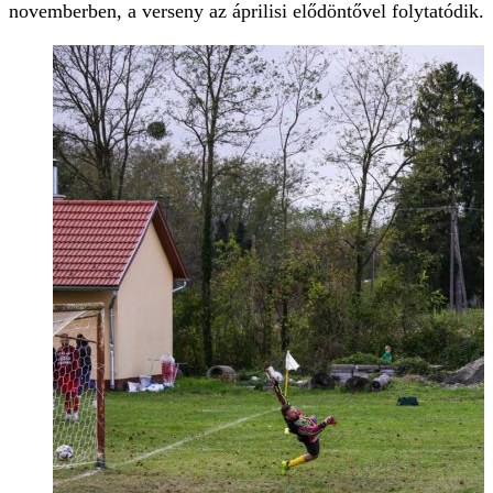
novemberben, a verseny az áprilisi elődöntővel folytatódik.