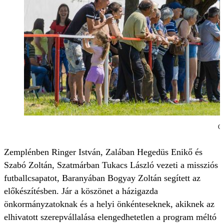
Gy
Zemplénben Ringer István, Zalában Hegedüs Enikő és
Szabó Zoltán, Szatmárban Tukacs László vezeti a missziós
futballcsapatot, Baranyában Bogyay Zoltán segített az
előkészítésben. Jár a köszönet a házigazda
önkormányzatoknak és a helyi önkénteseknek, akiknek az
elhivatott szerepvállalása elengedhetetlen a program méltó