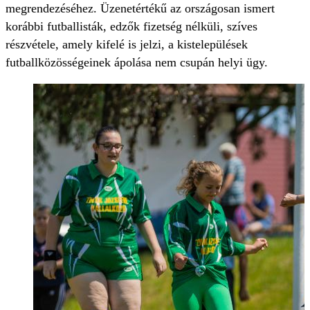
megrendezéséhez. Üzenetértékű az országosan ismert
korábbi futballisták, edzők fizetség nélküli, szíves
részvétele, amely kifelé is jelzi, a kistelepülések
futballközösségeinek ápolása nem csupán helyi ügy.