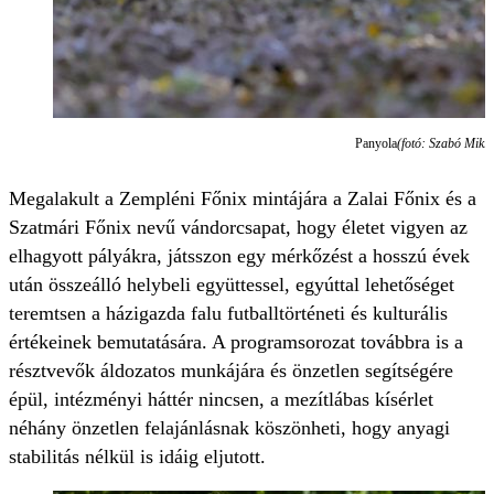
Panyola
(fotó: Szabó Mikl
Megalakult a Zempléni Főnix mintájára a Zalai Főnix és a
Szatmári Főnix nevű vándorcsapat, hogy életet vigyen az
elhagyott pályákra, játsszon egy mérkőzést a hosszú évek
után összeálló helybeli együttessel, egyúttal lehetőséget
teremtsen a házigazda falu futballtörténeti és kulturális
értékeinek bemutatására. A programsorozat továbbra is a
résztvevők áldozatos munkájára és önzetlen segítségére
épül, intézményi háttér nincsen, a mezítlábas kísérlet
néhány önzetlen felajánlásnak köszönheti, hogy anyagi
stabilitás nélkül is idáig eljutott.