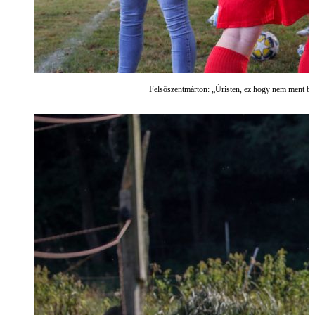
Felsőszentmárton: „Úristen, ez hogy nem ment b