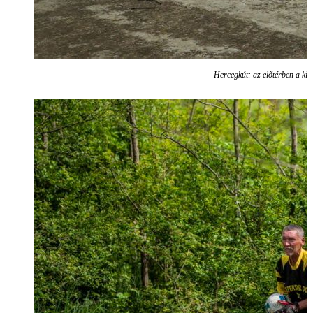
Hercegkút: az előtérben a kic