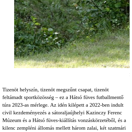
M
Tizenöt helyszín, tizenöt megszűnt csapat, tizenöt
feltámadt sportközösség – ez a Hátsó füves futballmentő
túra 2023-as mérlege. Az idén kilépett a 2022-ben indult
civil kezdeményezés a sátoraljaújhelyi Kazinczy Ferenc
Múzeum és a Hátsó füves-kiállítás vonzáskörzetéből, és a
kilenc zempléni állomás mellett három zalai, két szatmári