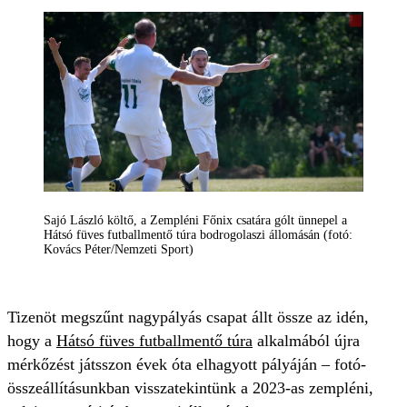
Sajó László költő, a Zempléni Főnix csatára gólt ünnepel a
Hátsó füves futballmentő túra bodrogolaszi állomásán (fotó:
Kovács Péter/Nemzeti Sport)
Tizenöt megszűnt nagypályás csapat állt össze az idén,
hogy a
Hátsó füves futballmentő túra
alkalmából újra
mérkőzést játsszon évek óta elhagyott pályáján – fotó-
összeállításunkban visszatekintünk a 2023-as zempléni,