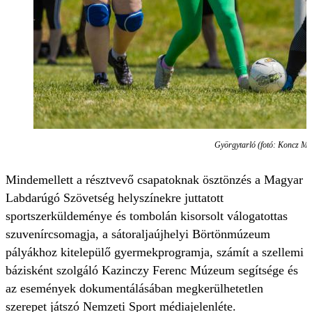
Györgytarló (fotó: Koncz Má
Mindemellett a résztvevő csapatoknak ösztönzés a Magyar
Labdarúgó Szövetség helyszínekre juttatott
sportszerküldeménye és tombolán kisorsolt válogatottas
szuvenírcsomagja, a sátoraljaújhelyi Börtönmúzeum
pályákhoz kitelepülő gyermekprogramja, számít a szellemi
bázisként szolgáló Kazinczy Ferenc Múzeum segítsége és
az események dokumentálásában megkerülhetetlen
szerepet játszó Nemzeti Sport médiajelenléte.