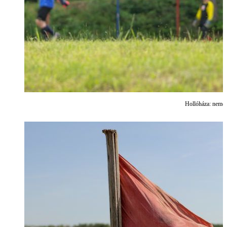
Hollóháza: nemek 