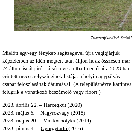
Zalaszentjakab (fotó: Szabó M
Mielőtt egy-egy fénykép segítségével újra végigjárjuk
képzeletben az idén megtett utat, álljon itt az összesen már
24 állomásnál járó Hátsó füves futballmentő túra 2023-ban
érintett meccshelyszíneinek listája, a helyi nagypályás
csapat feloszlásának dátumával. (A településnévre kattintva
felugrik a vonatkozó beszámoló vagy riport.)
2023. április 22. –
Hercegkút
(2020)
2023. május 6. –
Nagyrozvágy
(2015)
2023. május 20. –
Makkoshotyka
(2014)
2023. június 4. –
Györgytarló
(2016)