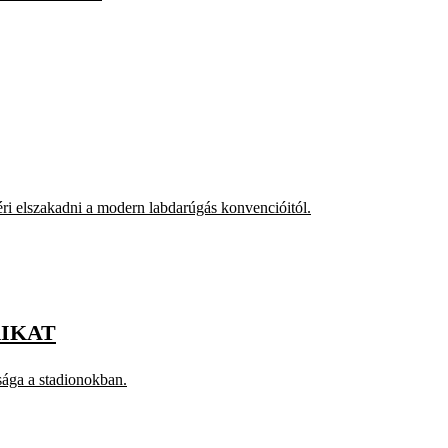
ri elszakadni a modern labdarúgás konvencióitól.
IKAT
sága a stadionokban.