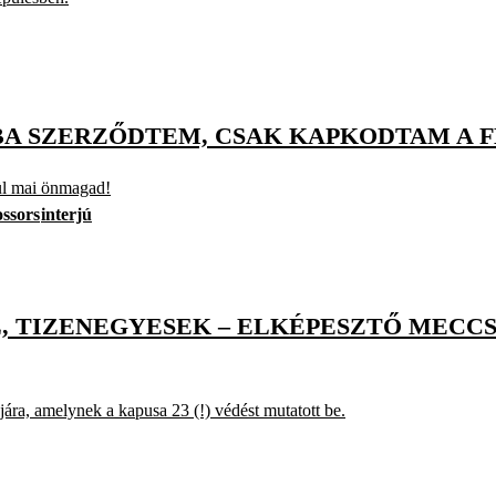
BA SZERZŐDTEM, CSAK KAPKODTAM A 
lül mai önmagad!
ossors
interjú
ÓL, TIZENEGYESEK – ELKÉPESZTŐ MECC
ára, amelynek a kapusa 23 (!) védést mutatott be.