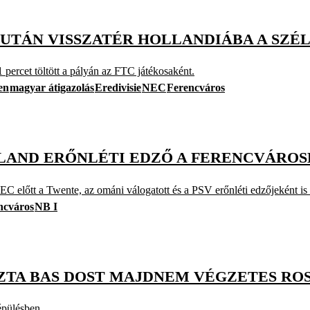
TÁN VISSZATÉR HOLLANDIÁBA A SZÉL
 percet töltött a pályán az FTC játékosaként.
en
magyar átigazolás
Eredivisie
NEC
Ferencváros
OLLAND ERŐNLÉTI EDZŐ A FERENCVÁRO
C előtt a Twente, az ománi válogatott és a PSV erőnléti edzőjeként is
ncváros
NB I
OZTA BAS DOST MAJDNEM VÉGZETES RO
lépülésben.