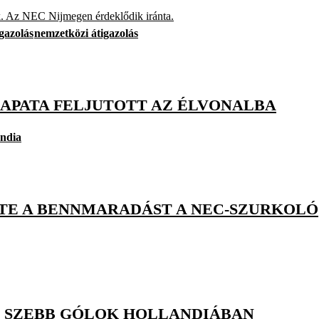
k. Az NEC Nijmegen érdeklődik iránta.
gazolás
nemzetközi átigazolás
SAPATA FELJUTOTT AZ ÉLVONALBA
andia
TE A BENNMARADÁST A NEC-SZURKOLÓ
L SZEBB GÓLOK HOLLANDIÁBAN