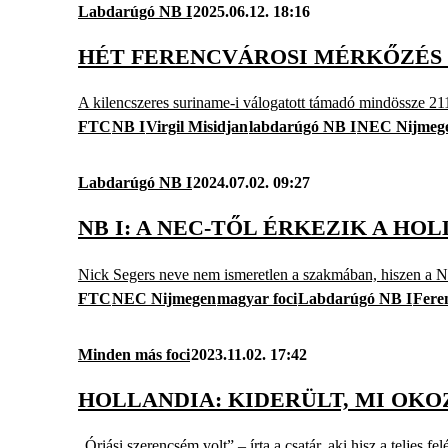
Labdarúgó NB I
2025.06.12. 18:16
HÉT FERENCVÁROSI MÉRKŐZÉS U
A kilencszeres suriname-i válogatott támadó mindössze 211
FTC
NB I
Virgil Misidjan
labdarúgó NB I
NEC Nijmeg
Labdarúgó NB I
2024.07.02. 09:27
NB I: A NEC-TŐL ÉRKEZIK A H
Nick Segers neve nem ismeretlen a szakmában, hiszen a NE
FTC
NEC Nijmegen
magyar foci
Labdarúgó NB I
Fere
Minden más foci
2023.11.02. 17:42
HOLLANDIA: KIDERÜLT, MI OK
„Óriási szerencsém volt” – írta a csatár, aki hisz a teljes fe