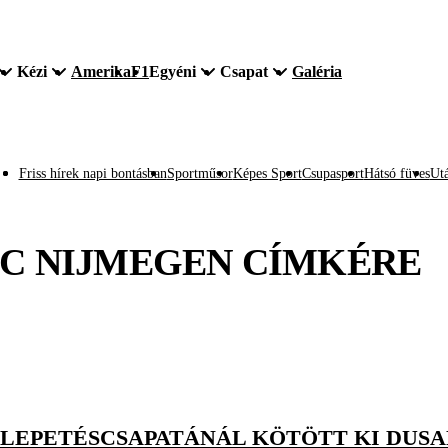
Kézi
Amerika
F1
Egyéni
Csapat
Galéria
Friss hírek napi bontásban
Sportműsor
Képes Sport
Csupasport
Hátsó füves
Utá
C NIJMEGEN
CÍMKÉRE
LEPETÉSCSAPATÁNÁL KÖTÖTT KI DUSA