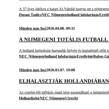
A 37 éves játékos a katari Al-Vahdát hagyta ott a nijmegen
Dusan Tadics
NEC Nijmegen
holland labdarúgás
Eredi
Minden más foci
2026.04.08. 09:31
A NIJMEGENI TOTÁLIS FUTBAL
A holland bajnokság harmadik helyén és kupadöntő előtt á
NEC Nijmegen
holland labdarúgás
Eredivisie
Babos G
Minden más foci
2026.01.07. 19:00
ELHALASZTJÁK HOLLANDIÁBAN 
Az extrém téli időjárás miatt nem garantálható a labdarúg
Hollandia
hó
NEC Nijmegen
Utrecht