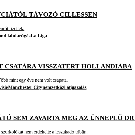
NCIÁTÓL TÁVOZÓ CILLESSEN
rót fizettek.
and labdarúgás
La Liga
LT CSATÁRA VISSZATÉRT HOLLANDIÁBA
 Több mint egy éve nem volt csapata.
isie
Manchester City
nemzetközi átigazolás
ÁTÓ SEM ZAVARTA MEG AZ ÜNNEPLŐ D
 szurkolókat nem érdekelte a leszakadó tribün.