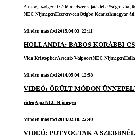
A magyar-nigériai védő rendszeres játéklehetőségre vágyi
NEC Nijmegen
Heerenveen
Otigba Kenneth
magyar áti
Minden más foci
2015.04.03. 22:11
HOLLANDIA: BABOS KORÁBBI C
Vida Kristopher
Arsenio Valpoort
NEC Nijmegen
Holl
Minden más foci
2014.05.04. 12:58
VIDEÓ: ŐRÜLT MÓDON ÜNNEPEL
videó
Ajax
NEC Nijmegen
Minden más foci
2014.02.10. 22:40
VIDEÓ: POTYOGTAK A SZEBBNÉ