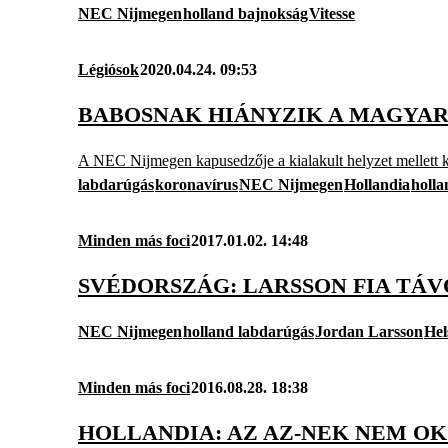
NEC Nijmegen
holland bajnokság
Vitesse
Légiósok
2020.04.24. 09:53
BABOSNAK HIÁNYZIK A MAGYAR
A NEC Nijmegen kapusedzője a kialakult helyzet mellett kar
labdarúgás
koronavírus
NEC Nijmegen
Hollandia
holla
Minden más foci
2017.01.02. 14:48
SVÉDORSZÁG: LARSSON FIA TÁV
NEC Nijmegen
holland labdarúgás
Jordan Larsson
Hel
Minden más foci
2016.08.28. 18:38
HOLLANDIA: AZ AZ-NEK NEM O