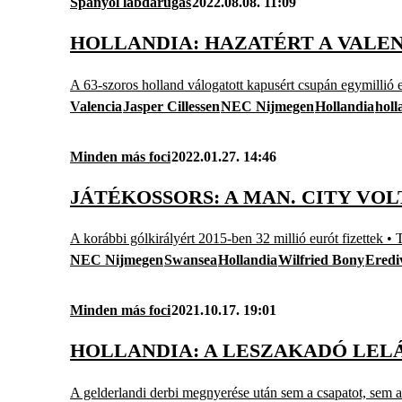
Spanyol labdarúgás
2022.08.08. 11:09
HOLLANDIA: HAZATÉRT A VALE
A 63-szoros holland válogatott kapusért csupán egymillió eu
Valencia
Jasper Cillessen
NEC Nijmegen
Hollandia
holl
Minden más foci
2022.01.27. 14:46
JÁTÉKOSSORS: A MAN. CITY VO
A korábbi gólkirályért 2015-ben 32 millió eurót fizettek •
NEC Nijmegen
Swansea
Hollandia
Wilfried Bony
Erediv
Minden más foci
2021.10.17. 19:01
HOLLANDIA: A LESZAKADÓ LEL
A gelderlandi derbi megnyerése után sem a csapatot, sem a