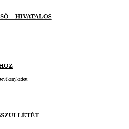
SŐ – HIVATALOS
SHOZ
 tevékenykedett.
SSZULLÉTÉT