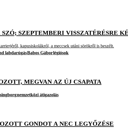
 SZÓ; SZEPTEMBERI VISSZATÉRÉSRE 
rierjéről, kapusiskolákról, a meccsek utáni sörökről is beszélt.
nd labdarúgás
Babos Gábor
légiósok
OZOTT, MEGVAN AZ ÚJ CSAPATA
singborg
nemzetközi átigazolás
KOZOTT GONDOT A NEC LEGYŐZÉSE