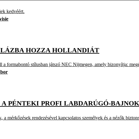
iek kedvéért.
visie
L LÁZBA HOZZA HOLLANDIÁT
ll a formabontó stílusban játszó NEC Nijmegen, amely bizonyítja: megé
ábor
A PÉNTEKI PROFI LABDARÚGÓ-BAJNOK
ók, a mérkőzések rendezésével kapcsolatos személyek és a nézők bizton