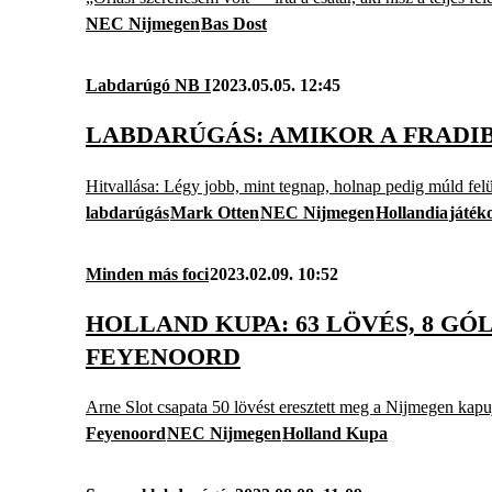
NEC Nijmegen
Bas Dost
Labdarúgó NB I
2023.05.05. 12:45
LABDARÚGÁS: AMIKOR A FRADI
Hitvallása: Légy jobb, mint tegnap, holnap pedig múld fe
labdarúgás
Mark Otten
NEC Nijmegen
Hollandia
játék
Minden más foci
2023.02.09. 10:52
HOLLAND KUPA: 63 LÖVÉS, 8 G
FEYENOORD
Arne Slot csapata 50 lövést eresztett meg a Nijmegen kapuj
Feyenoord
NEC Nijmegen
Holland Kupa