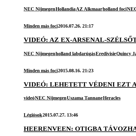
NEC Nijmegen
Hollandia
AZ Alkmaar
holland foci
NE
Minden más foci
2016.07.26. 21:17
VIDEÓ: AZ EX-ARSENAL-SZÉLSŐ
NEC Nijmegen
holland labdarúgás
Eredivisie
Quincy J
Minden más foci
2015.08.16. 21:23
VIDEÓ: LEHETETT VÉDENI EZT
videó
NEC Nijmegen
Uszama Tannane
Heracles
Légiósok
2015.07.27. 13:46
HEERENVEEN: OTIGBA TÁVOZHA