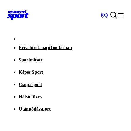
Friss hírek napi bontásban
Sportműsor
Képes Sport
Csupasport
Hátsó füves
Utánpótlássport