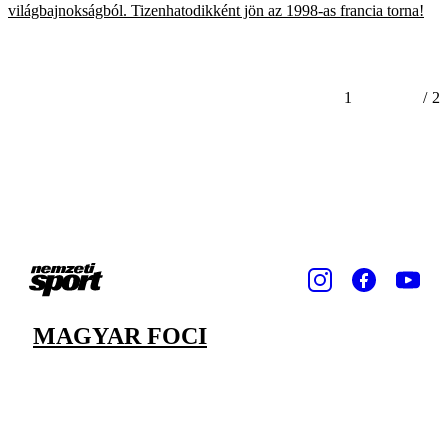
világbajnokságból. Tizenhatodikként jön az 1998-as francia torna!
1
/
2
MAGYAR FOCI