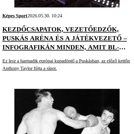
Képes Sport
2026.05.30. 10:24
KEZDŐCSAPATOK, VEZETŐEDZŐK,
PUSKÁS ARÉNA ÉS A JÁTÉKVEZETŐ –
INFOGRAFIKÁN MINDEN, AMIT BL-
DÖNTŐ ELŐTT TUDNI ÉRDEMES
Ez lesz a harmadik európai kupadöntő a Puskásban, az előző kettőn
Anthony Taylor fújta a sípot.