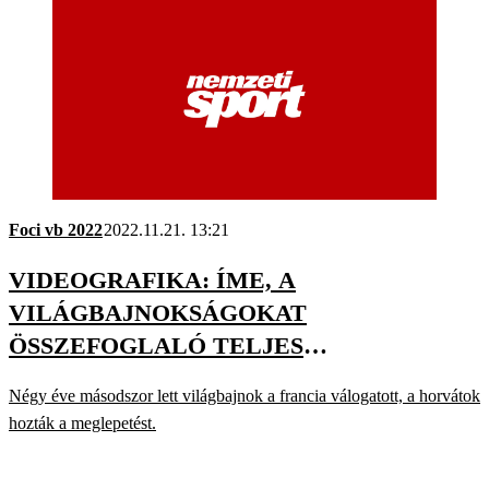
Foci vb 2022
2022.11.21. 13:21
VIDEOGRAFIKA: ÍME, A
VILÁGBAJNOKSÁGOKAT
ÖSSZEFOGLALÓ TELJES
SOROZATUNK!
Négy éve másodszor lett világbajnok a francia válogatott, a horvátok
hozták a meglepetést.