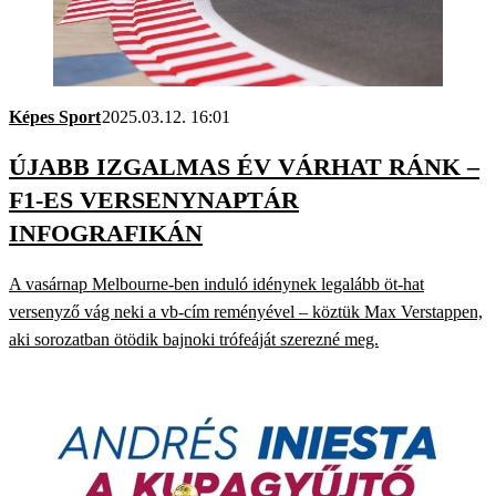
Képes Sport
2025.03.12. 16:01
ÚJABB IZGALMAS ÉV VÁRHAT RÁNK –
F1-ES VERSENYNAPTÁR
INFOGRAFIKÁN
A vasárnap Melbourne-ben induló idénynek legalább öt-hat
versenyző vág neki a vb-cím reményével – köztük Max Verstappen,
aki sorozatban ötödik bajnoki trófeáját szerezné meg.