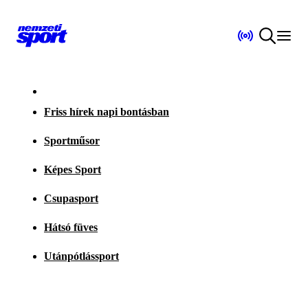
Friss hírek napi bontásban
Sportműsor
Képes Sport
Csupasport
Hátsó füves
Utánpótlássport