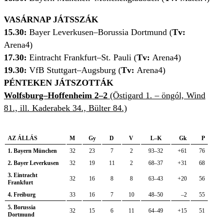
VASÁRNAP JÁTSSZÁK
15.30:
Bayer Leverkusen–Borussia Dortmund (
Tv:
Arena4)
17.30:
Eintracht Frankfurt–St. Pauli (
Tv:
Arena4)
19.30:
VfB Stuttgart–Augsburg (
Tv:
Arena4)
PÉNTEKEN JÁTSZOTTÁK
Wolfsburg–Hoffenheim 2–2
(Östigard 1. – öngól, Wind
81., ill. Kaderabek 34., Bülter 84.)
AZ ÁLLÁS
M
Gy
D
V
L–K
Gk
P
1. Bayern München
32
23
7
2
93–32
+61
76
2. Bayer Leverkusen
32
19
11
2
68–37
+31
68
3. Eintracht
32
16
8
8
63–43
+20
56
Frankfurt
4. Freiburg
33
16
7
10
48–50
–2
55
5. Borussia
32
15
6
11
64–49
+15
51
Dortmund