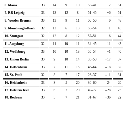
6. Mainz
33
14
9
10
53–41
+12
51
7. RB Leipzig
33
13
12
8
51–45
+6
51
8. Werder Bremen
33
13
9
11
50–56
–6
48
9. Mönchengladbach
32
13
6
13
55–54
+1
45
10. Stuttgart
32
12
8
12
57–51
+6
44
11. Augsburg
32
11
10
11
34–45
–11
43
12. Wolfsburg
33
10
10
13
55–54
+1
40
13. Union Berlin
33
9
10
14
33–50
–17
37
14. Hoffenheim
33
7
11
15
46–64
–18
32
15. St. Pauli
32
8
7
17
26–37
–11
31
16. Heidenheim
33
8
5
20
36–60
–24
29
17. Holstein Kiel
33
6
7
20
49–77
–28
25
18. Bochum
33
5
7
21
31–67
–36
22