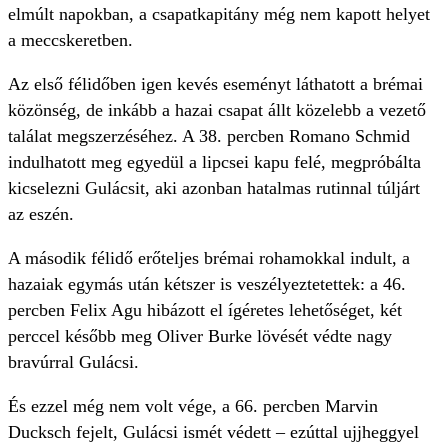
elmúlt napokban, a csapatkapitány még nem kapott helyet
a meccskeretben.
Az első félidőben igen kevés eseményt láthatott a brémai
közönség, de inkább a hazai csapat állt közelebb a vezető
találat megszerzéséhez. A 38. percben Romano Schmid
indulhatott meg egyedül a lipcsei kapu felé, megpróbálta
kicselezni Gulácsit, aki azonban hatalmas rutinnal túljárt
az eszén.
A második félidő erőteljes brémai rohamokkal indult, a
hazaiak egymás után kétszer is veszélyeztetettek: a 46.
percben Felix Agu hibázott el ígéretes lehetőséget, két
perccel később meg Oliver Burke lövését védte nagy
bravúrral Gulácsi.
És ezzel még nem volt vége, a 66. percben Marvin
Ducksch fejelt, Gulácsi ismét védett – ezúttal ujjheggyel