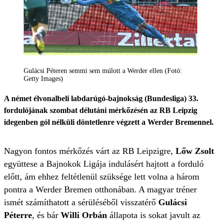
Gulácsi Péteren semmi sem múlott a Werder ellen (Fotó:
Getty Images)
A német élvonalbeli labdarúgó-bajnokság (Bundesliga) 33.
fordulójának szombat délutáni mérkőzésén az RB Leipzig
idegenben gól nélküli döntetlenre végzett a Werder Bremennel.
Nagyon fontos mérkőzés várt az RB Leipzigre,
Lőw Zsolt
együttese a Bajnokok Ligája indulásért hajtott a forduló
előtt, ám ehhez feltétlenül szüksége lett volna a három
pontra a Werder Bremen otthonában. A magyar tréner
ismét számíthatott a sérüléséből visszatérő
Gulácsi
Péterre
, és bár
Willi Orbán
állapota is sokat javult az