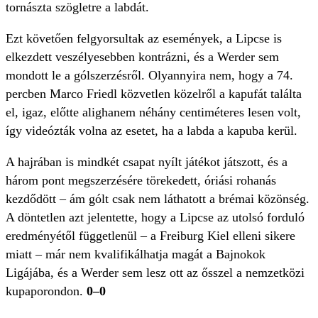
tornászta szögletre a labdát.
Ezt követően felgyorsultak az események, a Lipcse is
elkezdett veszélyesebben kontrázni, és a Werder sem
mondott le a gólszerzésről. Olyannyira nem, hogy a 74.
percben Marco Friedl közvetlen közelről a kapufát találta
el, igaz, előtte alighanem néhány centiméteres lesen volt,
így videózták volna az esetet, ha a labda a kapuba kerül.
A hajrában is mindkét csapat nyílt játékot játszott, és a
három pont megszerzésére törekedett, óriási rohanás
kezdődött – ám gólt csak nem láthatott a brémai közönség.
A döntetlen azt jelentette, hogy a Lipcse az utolsó forduló
eredményétől függetlenül – a Freiburg Kiel elleni sikere
miatt – már nem kvalifikálhatja magát a Bajnokok
Ligájába, és a Werder sem lesz ott az ősszel a nemzetközi
kupaporondon.
0–0