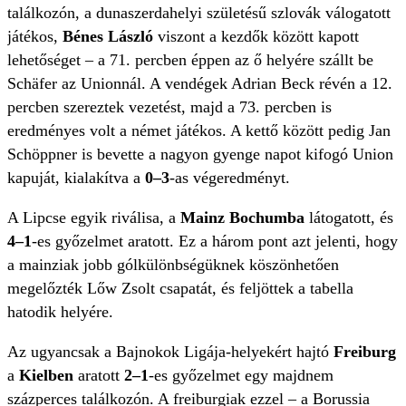
találkozón, a dunaszerdahelyi születésű szlovák válogatott
játékos,
Bénes László
viszont a kezdők között kapott
lehetőséget – a 71. percben éppen az ő helyére szállt be
Schäfer az Unionnál. A vendégek Adrian Beck révén a 12.
percben szereztek vezetést, majd a 73. percben is
eredményes volt a német játékos. A kettő között pedig Jan
Schöppner is bevette a nagyon gyenge napot kifogó Union
kapuját, kialakítva a
0–3
-as végeredményt.
A Lipcse egyik riválisa, a
Mainz Bochumba
látogatott, és
4–1
-es győzelmet aratott. Ez a három pont azt jelenti, hogy
a mainziak jobb gólkülönbségüknek köszönhetően
megelőzték Lőw Zsolt csapatát, és feljöttek a tabella
hatodik helyére.
Az ugyancsak a Bajnokok Ligája-helyekért hajtó
Freiburg
a
Kielben
aratott
2–1
-es győzelmet egy majdnem
százperces találkozón. A freiburgiak ezzel – a Borussia