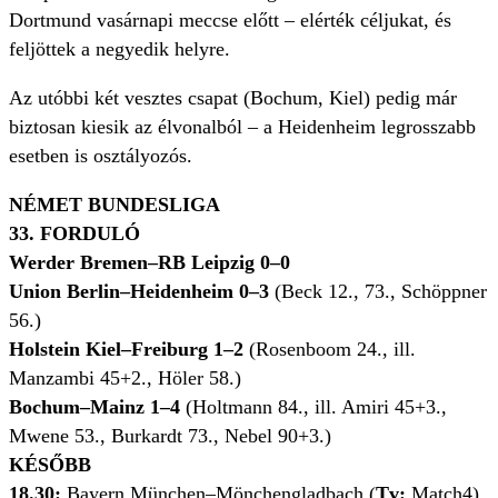
Dortmund vasárnapi meccse előtt – elérték céljukat, és
feljöttek a negyedik helyre.
Az utóbbi két vesztes csapat (Bochum, Kiel) pedig már
biztosan kiesik az élvonalból – a Heidenheim legrosszabb
esetben is osztályozós.
NÉMET BUNDESLIGA
33. FORDULÓ
Werder Bremen–RB Leipzig 0–0
Union Berlin–Heidenheim 0–3
(Beck 12., 73., Schöppner
56.)
Holstein Kiel–Freiburg 1–2
(Rosenboom 24., ill.
Manzambi 45+2., Höler 58.)
Bochum–Mainz 1–4
(Holtmann 84., ill. Amiri 45+3.,
Mwene 53., Burkardt 73., Nebel 90+3.)
KÉSŐBB
18.30:
Bayern München–Mönchengladbach (
Tv:
Match4)