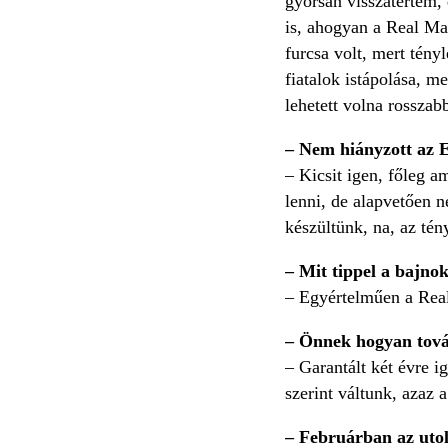
gyorsan visszatértem
is, ahogyan a Real Mad
furcsa volt, mert tény
fiatalok istápolása, m
lehetett volna rossza
– Nem hiányzott az 
– Kicsit igen, főleg a
lenni, de alapvetően 
készültünk, na, az tén
– Mit tippel a bajno
– Egyértelműen a Real
– Önnek hogyan tov
– Garantált két évre i
szerint váltunk, azaz
– Februárban az utols