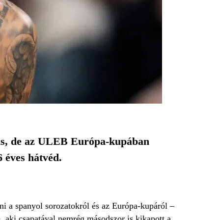
zis, de az ULEB Európa-kupában
6 éves hátvéd.
lni a spanyol sorozatokról és az Európa-kupáról –
, aki csapatával nemrég másodszor is kikapott a