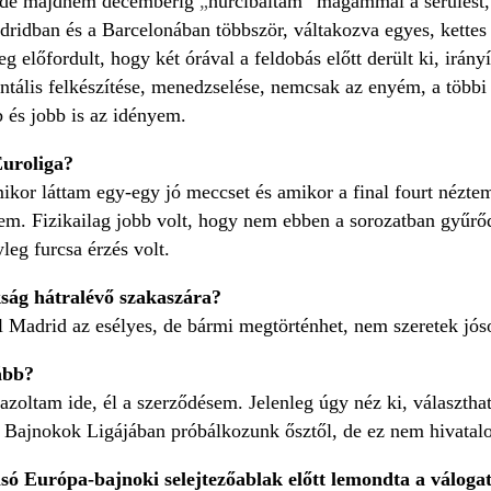
, de majdnem decemberig
„
hurcibáltam” magammal a sérülést, 
ridban és a Barcelonában többször, váltakozva egyes, kettes 
leg előfordult, hogy két órával a feldobás előtt derült ki, irá
entális felkészítése, menedzselése, nemcsak az enyém, a több
bb és jobb is az idényem.
Euroliga?
mikor láttam egy-egy jó meccset és amikor a final fourt nézte
nem. Fizikailag jobb volt, hogy nem ebben a sorozatban gyűrő
yleg furcsa érzés volt.
kság hátralévő szakaszára?
 Madrid az esélyes, de bármi megtörténhet, nem szeretek jós
ább?
gazoltam ide, él a szerződésem. Jelenleg úgy néz ki, választh
 a Bajnokok Ligájában próbálkozunk ősztől, de ez nem hivatal
ó Európa-bajnoki selejtezőablak előtt lemondta a válogatot