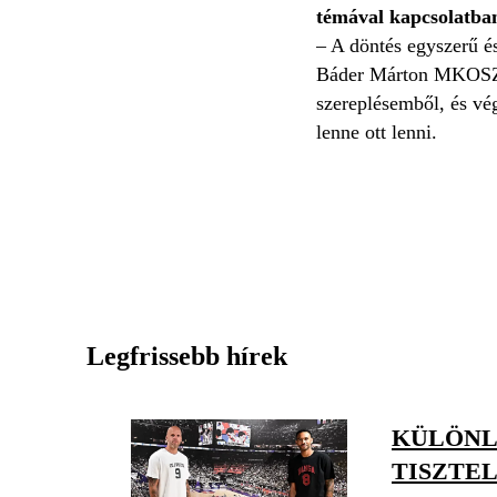
témával kapcsolatba
– A döntés egyszerű és
Báder Márton MKOSZ-e
szereplésemből, és vég
lenne ott lenni.
Legfrissebb hírek
KÜLÖNL
TISZTE