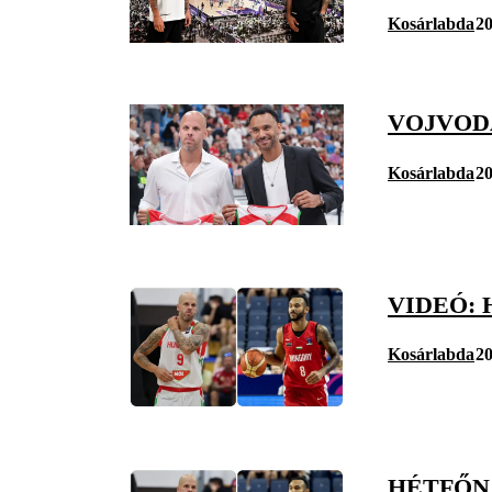
Kosárlabda
20
VOJVOD
Kosárlabda
20
VIDEÓ:
Kosárlabda
20
HÉTFŐN