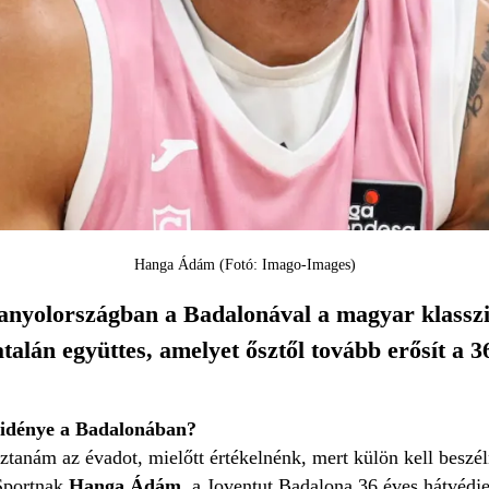
Hanga Ádám (Fotó: Imago-Images)
panyolországban a Badalonával a magyar klass
katalán együttes, amelyet ősztől tovább erősít a 3
ő idénye a Badalonában?
sztanám az évadot, mielőtt értékelnénk, mert külön kell beszé
 Sportnak
Hanga Ádám,
a Joventut Badalona 36 éves hátvédje