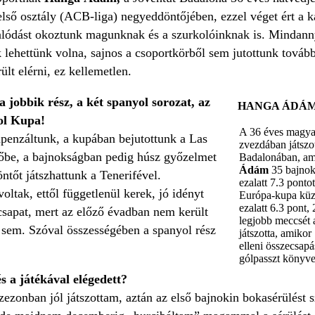
első osztály (ACB-liga) negyeddöntőjében, ezzel véget ért a 
lódást okoztunk magunknak és a szurkolóinknak is. Mindanny
lehettünk volna, sajnos a csoportkörből sem jutottunk tovább.
ült elérni, ez kellemetlen.
 jobbik rész, a két spanyol sorozat, az
HANGA ÁDÁM
yol Kupa!
A 36 éves magyar
penzáltunk, a kupában bejutottunk a Las
zvezdában játszo
őbe, a bajnokságban pedig húsz győzelmet
Badalonában, ami
Ádám
35 bajnok
ntőt játszhattunk a Tenerifével.
ezalatt 7.3 ponto
ltak, ettől függetlenül kerek, jó idényt
Európa-kupa küzd
ezalatt 6.3 pont,
 csapat, mert az előző évadban nem került
legjobb meccsét 
 sem. Szóval összességében a spanyol rész
játszotta, amikor 
elleni összecsap
gólpasszt könyve
és a játékával elégedett?
zezonban jól játszottam, aztán az első bajnokin bokasérülést