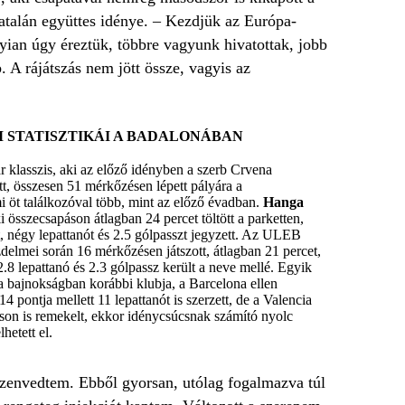
katalán együttes idénye. – Kezdjük az Európa-
ian úgy éreztük, többre vagyunk hivatottak, jobb
 A rájátszás nem jött össze, vagyis az
 STATISZTIKÁI A BADALONÁBAN
 klasszis, aki az előző idényben a szerb Crvena
tt, összesen 51 mérkőzésen lépett pályára a
 öt találkozóval több, mint az előző évadban.
Hanga
i összecsapáson átlagban 24 percet töltött a parketten,
t, négy lepattanót és 2.5 gólpasszt jegyzett. Az ULEB
elmei során 16 mérkőzésen játszott, átlagban 21 percet,
 2.8 lepattanó és 2.3 gólpassz került a neve mellé. Egyik
a bajnokságban korábbi klubja, a Barcelona ellen
14 pontja mellett 11 lepattanót is szerzett, de a Valencia
áson is remekelt, ekkor idénycsúcsnak számító nyolc
lhetett el.
 szenvedtem. Ebből gyorsan, utólag fogalmazva túl