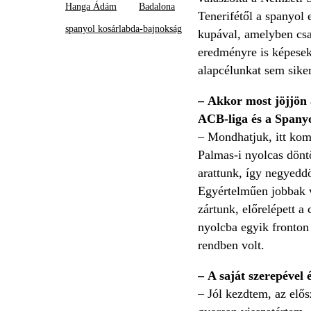
Hanga Ádám
Badalona
Tenerifétől a spanyol 
spanyol kosárlabda-bajnokság
kupával, amelyben csa
eredményre is képesek 
alapcélunkat sem siker
– Akkor most jöjjön a
ACB-liga és a Span
– Mondhatjuk, itt kom
Palmas-i nyolcas dönt
arattunk, így negyeddö
Egyértelműen jobbak vo
zártunk, előrelépett a
nyolcba egyik fronton
rendben volt.
– A saját szerepével 
– Jól kezdtem, az elős