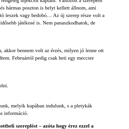
rengeteg injekciót kaptam. Változott a szerepem
és hármas poszton is helyt kellett állnom, ami
nyító leszek vagy bedobó… Az új szerep része volt a
i idősebb játékosé is. Nem panaszkodhatok, de
m, akkor bennem volt az érzés, milyen jó lenne ott
dtem. Februártól pedig csak heti egy meccsre
olni.
atunk, melyik kupában indulunk, s a pletykák
os információ.
tbeli szereplést – azóta hogy érez ezzel a