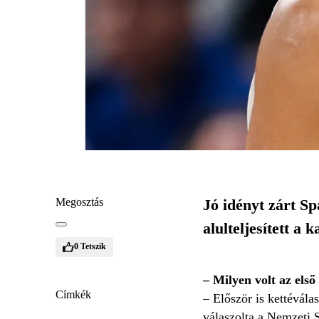
Megosztás
Jó idényt zárt S
alulteljesített a 
0
Tetszik
– Milyen volt az els
Címkék
– Először is kettévála
válaszolta a Nemzeti