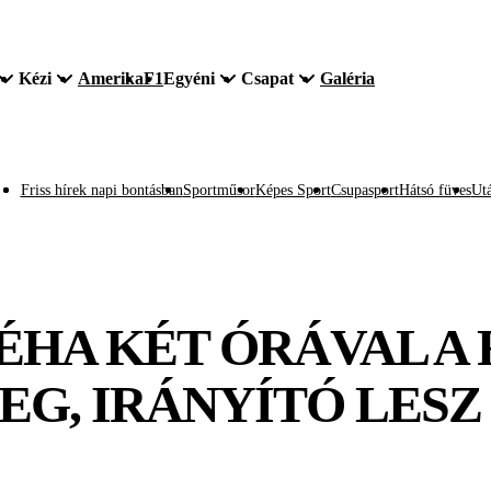
Kézi
Amerika
F1
Egyéni
Csapat
Galéria
Friss hírek napi bontásban
Sportműsor
Képes Sport
Csupasport
Hátsó füves
Utá
HA KÉT ÓRÁVAL A
EG, IRÁNYÍTÓ LES