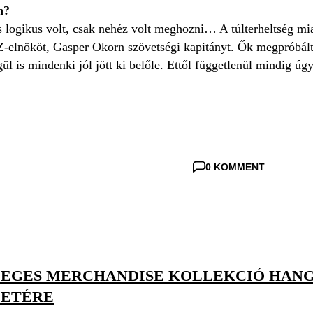
n?
 logikus volt, csak nehéz volt meghozni… A túlterheltség mia
lnököt, Gasper Okorn szövetségi kapitányt. Ők megpróbáltak
ül is mindenki jól jött ki belőle. Ettől függetlenül mindig úg
0 KOMMENT
EGES MERCHANDISE KOLLEKCIÓ HANG
LETÉRE