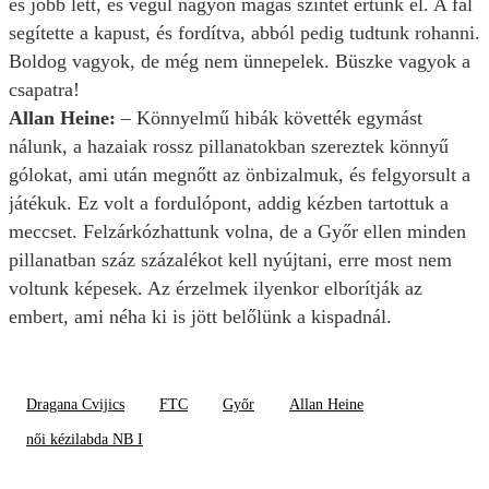
és jobb lett, és végül nagyon magas szintet értünk el. A fal
segítette a kapust, és fordítva, abból pedig tudtunk rohanni.
Boldog vagyok, de még nem ünnepelek. Büszke vagyok a
csapatra!
Allan Heine:
–
Könnyelmű hibák követték egymást
nálunk, a hazaiak rossz pillanatokban szereztek könnyű
gólokat, ami után megnőtt az önbizalmuk, és felgyorsult a
játékuk. Ez volt a fordulópont, addig kézben tartottuk a
meccset. Felzárkózhattunk volna, de a Győr ellen minden
pillanatban száz százalékot kell nyújtani, erre most nem
voltunk képesek. Az érzelmek ilyenkor elborítják az
embert, ami néha ki is jött belőlünk a kispadnál.
Dragana Cvijics
FTC
Győr
Allan Heine
női kézilabda NB I