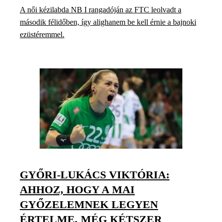
A női kézilabda NB I rangadóján az FTC leolvadt a
második félidőben, így alighanem be kell érnie a bajnoki
ezüstéremmel.
GYŐRI-LUKÁCS VIKTÓRIA:
AHHOZ, HOGY A MAI
GYŐZELEMNEK LEGYEN
ÉRTELME, MÉG KÉTSZER