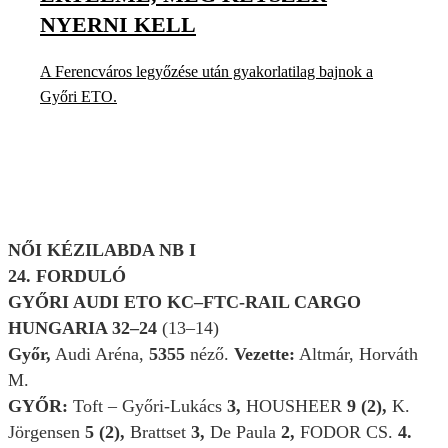
NYERNI KELL
A Ferencváros legyőzése után gyakorlatilag bajnok a
Győri ETO.
NŐI KÉZILABDA NB I
24. FORDULÓ
GYŐRI AUDI ETO KC–FTC-RAIL CARGO
HUNGARIA 32–24
(13–14)
Győr,
Audi Aréna,
5355
néző.
Vezette:
Altmár, Horváth
M.
GYŐR:
Toft – Győri-Lukács
3,
HOUSHEER
9 (2),
K.
Jörgensen
5 (2),
Brattset
3,
De Paula
2,
FODOR CS.
4.