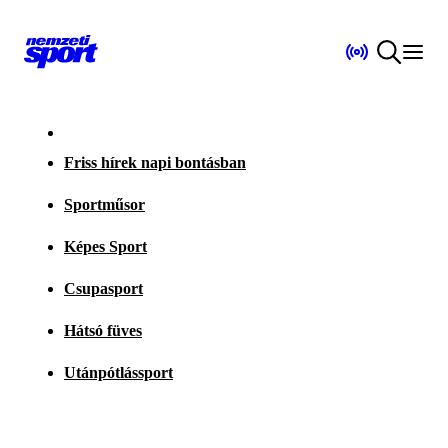
Friss hírek napi bontásban
Sportműsor
Képes Sport
Csupasport
Hátsó füves
Utánpótlássport