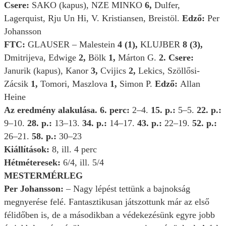
Csere:
SAKO (kapus), NZE MINKO
6,
Dulfer,
Lagerquist, Rju Un Hi, V. Kristiansen, Breistöl.
Edző:
Per
Johansson
FTC:
GLAUSER – Malestein
4 (1),
KLUJBER
8 (3),
Dmitrijeva, Edwige
2,
Bölk
1,
Márton G.
2. Csere:
Janurik (kapus), Kanor
3,
Cvijics
2,
Lekics, Szöllősi-
Zácsik
1,
Tomori, Maszlova
1,
Simon P.
Edző:
Allan
Heine
Az eredmény alakulása. 6. perc:
2–4.
15. p.:
5–5.
22. p.:
9–10.
28. p.:
13–13.
34. p.:
14–17.
43. p.:
22–19.
52. p.:
26–21.
58. p.:
30–23
Kiállítások:
8, ill. 4 perc
Hétméteresek:
6/4, ill. 5/4
MESTERMÉRLEG
Per Johansson:
–
Nagy lépést tettünk a bajnokság
megnyerése felé. Fantasztikusan játszottunk már az első
félidőben is, de a másodikban a védekezésünk egyre jobb