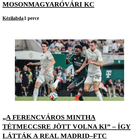
MOSONMAGYARÓVÁRI KC
Kézilabda
1 perce
„A FERENCVÁROS MINTHA
TÉTMECCSRE JÖTT VOLNA KI” – ÍGY
LÁTTÁK A REAL MADRID–FTC