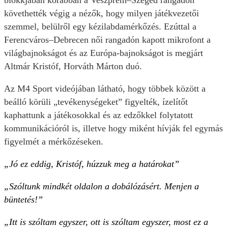
blokkjában korábban a Veszprém–Szeged rangadón
követhették végig a nézők, hogy milyen játékvezetői
szemmel, belülről egy kézilabdamérkőzés. Ezúttal a
Ferencváros–Debrecen női rangadón kapott mikrofont a
világbajnokságot és az Európa-bajnokságot is megjárt
Altmár Kristóf, Horváth Márton duó.
Az M4 Sport videójában látható, hogy többek között a
beálló körüli „tevékenységeket” figyelték, ízelítőt
kaphattunk a játékosokkal és az edzőkkel folytatott
kommunikációról is, illetve hogy miként hívják fel egymás
figyelmét a mérkőzéseken.
„Jó ez eddig, Kristóf, húzzuk meg a határokat”
„Szóltunk mindkét oldalon a dobálózásért. Menjen a
büntetés!”
„Itt is szóltam egyszer, ott is szóltam egyszer, most ez a