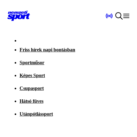
Friss hírek napi bontásban
Sportműsor
Képes Sport
Csupasport
Hátsó füves
Utánpótlássport