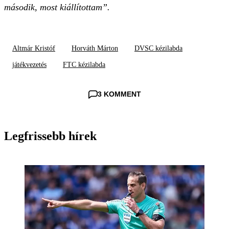
második, most kiállítottam”.
Altmár Kristóf
Horváth Márton
DVSC kézilabda
játékvezetés
FTC kézilabda
3 KOMMENT
Legfrissebb hírek