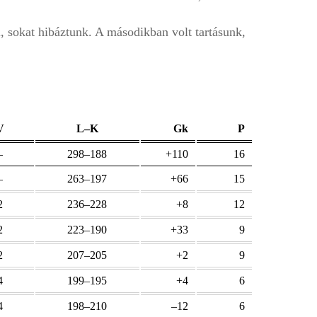
 sokat hibáztunk. A másodikban volt tartásunk,
V
L–K
Gk
P
–
298–188
+110
16
–
263–197
+66
15
2
236–228
+8
12
2
223–190
+33
9
2
207–205
+2
9
4
199–195
+4
6
4
198–210
–12
6