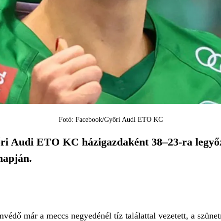
Fotó: Facebook/Győri Audi ETO KC
őri Audi ETO KC házigazdaként 38–23-ra legyőz
napján.
édő már a meccs negyedénél tíz találattal vezetett, a szünet