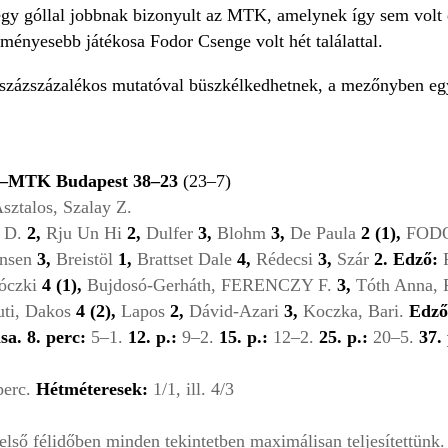
gy góllal jobbnak bizonyult az MTK, amelynek így sem volt e
dményesebb játékosa Fodor Csenge volt hét találattal.
 százszázalékos mutatóval büszkélkedhetnek, a mezőnyben eg
–MTK Budapest 38–23
(23–7)
sztalos, Szalay Z.
a D.
2,
Rju Un Hi
2,
Dulfer
3,
Blohm
3,
De Paula
2 (1),
FODO
ensen
3,
Breistöl
1,
Brattset Dale
4,
Rédecsi
3,
Szár
2.
Edző:
P
róczki
4 (1),
Bujdosó-Gerháth, FERENCZY F.
3,
Tóth Anna, 
uti, Dakos
4
(2),
Lapos
2,
Dávid-Azari
3,
Koczka, Bari.
Edző
sa.
8. perc:
5–1.
12. p.:
9–2.
15. p.:
12–2.
25. p.:
20–5.
37. 
 perc.
Hétméteresek:
1/1, ill. 4/3
lső félidőben minden tekintetben maximálisan teljesítettünk.