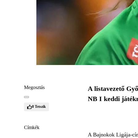
Megosztás
A listavezető Gy
NB I keddi játék
0
Tetszik
Címkék
A Bajnokok Ligája-címv