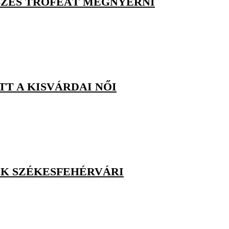
SZES TRÓFEÁT MEGNYERNI
T A KISVÁRDAI NŐI
OK SZÉKESFEHÉRVÁRI