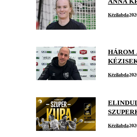
ANNA K
Kézilabda
202
HÁROM J
KÉZISE
Kézilabda
202
ELINDU
SZUPER
Kézilabda
202