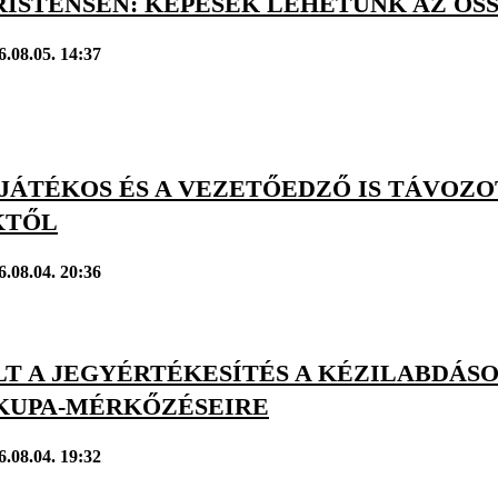
RISTENSEN: KÉPESEK LEHETÜNK AZ ÖS
6.08.05. 14:37
ÁTÉKOS ÉS A VEZETŐEDZŐ IS TÁVOZOT
KTŐL
6.08.04. 20:36
LT A JEGYÉRTÉKESÍTÉS A KÉZILABDÁS
KUPA-MÉRKŐZÉSEIRE
6.08.04. 19:32