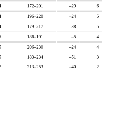
4
172–201
–29
6
4
196–220
–24
5
4
179–217
–38
5
5
186–191
–5
4
5
206–230
–24
4
5
183–234
–51
3
7
213–253
–40
2