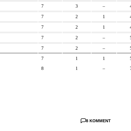
7
3
–
7
2
1
7
2
1
7
2
–
7
2
–
7
1
1
8
1
–
8 KOMMENT