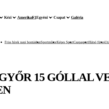
Kézi
Amerika
F1
Egyéni
Csapat
Galéria
Friss hírek napi bontásban
Sportműsor
Képes Sport
Csupasport
Hátsó füves
Utá
GYŐR 15 GÓLLAL VE
EN