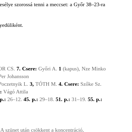
sélye szorossá tenni a meccset: a Győr 38–23-ra
yedüliként.
R CS.
7.
Csere:
Győri A.
1
(kapus), Nze Minko
er Johansson
Poczetnyik L.
3,
TÓTH M.
4.
Csere:
Szőke Sz.
:
Vágó Attila
p.:
26–12.
45. p.:
29–18.
51. p.:
31–19.
55. p.:
 A szünet után csökkent a koncentráció,