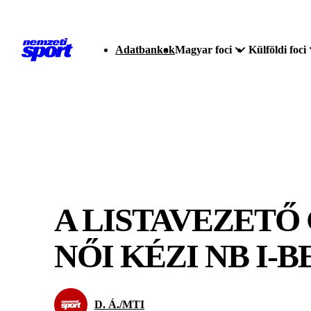
Adatbankok
Magyar foci
Külföldi foci
A LISTAVEZETŐ 
NŐI KÉZI NB I-B
D. Á./MTI