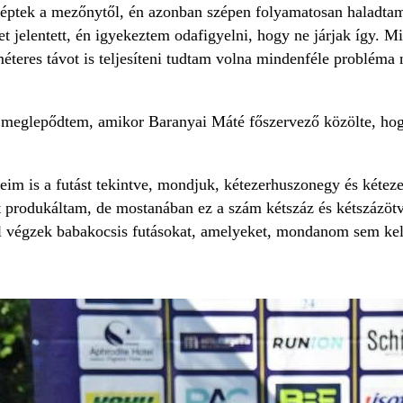
éptek a mezőnytől, én azonban szépen folyamatosan haladtam 
t jelentett, én igyekeztem odafigyelni, hogy ne járjak így. 
méteres távot is teljesíteni tudtam volna mindenféle probléma 
 meglepődtem, amikor Baranyai Máté főszervező közölte, hog
eim is a futást tekintve, mondjuk, kétezerhuszonegy és kéte
 produkáltam, de mostanában ez a szám kétszáz és kétszázötv
 végzek babakocsis futásokat, amelyeket, mondanom sem kel