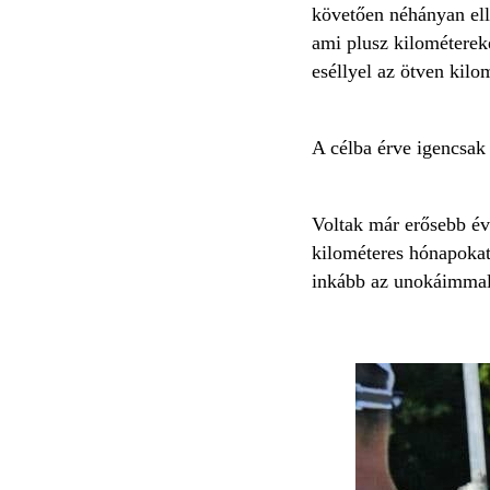
követően néhányan ell
ami plusz kilométereke
eséllyel az ötven kilo
A célba érve igencsak
Voltak már erősebb év
kilométeres hónapokat
inkább az unokáimmal