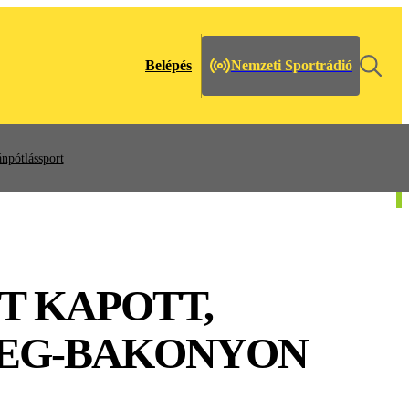
Belépés
Nemzeti Sportrádió
npótlássport
T KAPOTT,
REG-BAKONYON