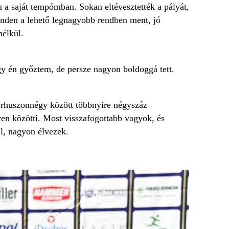
a saját tempómban. Sokan eltévesztették a pályát,
Minden a lehető legnagyobb rendben ment, jó
nélkül.
y én győztem, de persze nagyon boldoggá tett.
zerhuszonnégy között többnyire négyszáz
en közötti. Most visszafogottabb vagyok, és
l, nagyon élvezek.