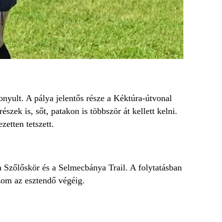
onyult. A pálya jelentős része a Kéktúra-útvonal
szek is, sőt, patakon is többször át kellett kelni.
etten tetszett.
a Szőlőskör és a Selmecbánya Trail. A folytatásban
zom az esztendő végéig.