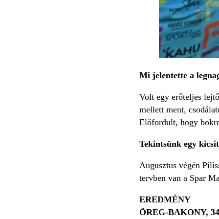
Mi jelentette a legna
Volt egy erőteljes lej
mellett ment, csodálat
Előfordult, hogy bokro
Tekintsünk egy kicsi
Augusztus végén Pilis
tervben van a Spar Ma
EREDMÉNY
ÖREG-BAKONY, 3