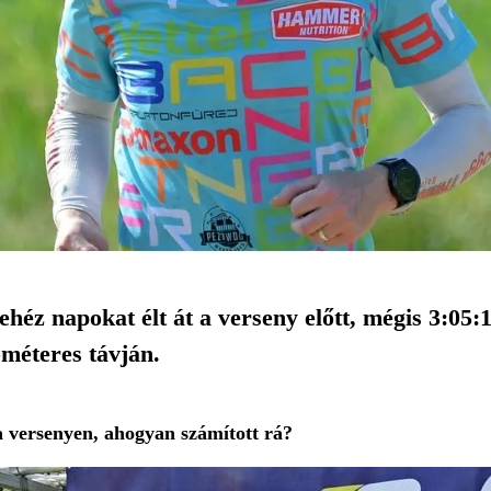
héz napokat élt át a verseny előtt, mégis 3:05:
méteres távján.
 versenyen, ahogyan számított rá?