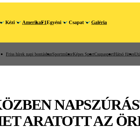
Kézi
Amerika
F1
Egyéni
Csapat
Galéria
Friss hírek napi bontásban
Sportműsor
Képes Sport
Csupasport
Hátsó füves
Utá
KÖZBEN NAPSZÚRÁS
ET ARATOTT AZ Ö