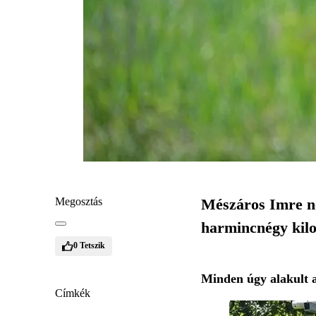
Megosztás
Mészáros Imre ne
harmincnégy kilo
0
Tetszik
Minden úgy alakult a
Címkék