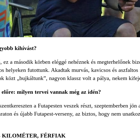
gyobb kihívást?
tő, ez a második körben eléggé nehéznek és megterhelőnek biz
os helyeken futottunk. Akadtak murvás, kavicsos és aszfaltos ré
k közt „bujkáltunk”, nagyon klassz volt a pálya, nekem kifejez
t előre: milyen tervei vannak még az idén?
szentkereszten a Futapesten veszek részt, szeptemberben jön 
raton és újabb Futapest-verseny, az biztos, hogy nem unatko
4 KILOMÉTER, FÉRFIAK