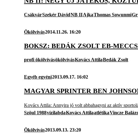
NB II: NÉGY ÚJ JÁTÉKOS, KÖZ
Csákvár
Szekér Dávid
NB II
Ajka
Thomas Sowunmi
Gr
Ökölvívás
2014.11.26. 16:20
BOKSZ: BEDÁK ZSOLT EB-MECCS
profi ökölvívás
ökölvívás
Kovács Attila
Bedák Zsolt
Egyéb egyéni
2013.09.17. 16:02
MAGYAR SPRINTER BEN JOHNSO
Kovács Attila: Annyira jó volt abbahagyni az aktív sportol
Szöul 1988
vízilabda
Kovács Attila
atlétika
Vincze Baláz
Ökölvívás
2013.09.13. 23:20