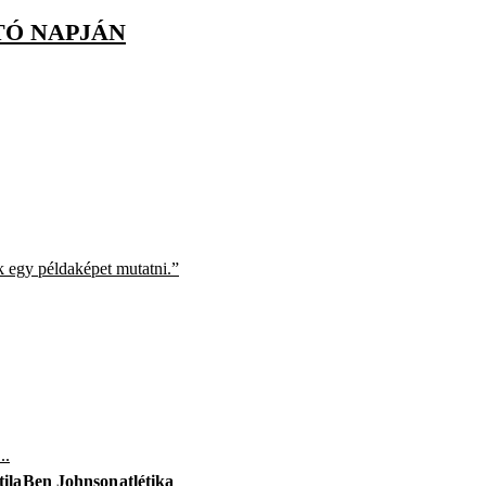
TÓ NAPJÁN
ak egy példaképet mutatni.”
..
ila
Ben Johnson
atlétika