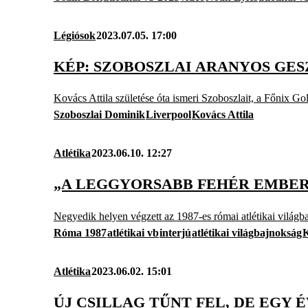
Légiósok
2023.07.05. 17:00
KÉP: SZOBOSZLAI ARANYOS GE
Kovács Attila születése óta ismeri Szoboszlait, a Főnix Go
Szoboszlai Dominik
Liverpool
Kovács Attila
Atlétika
2023.06.10. 12:27
„A LEGGYORSABB FEHÉR EMBER”
Negyedik helyen végzett az 1987-es római atlétikai világ
Róma 1987
atlétikai vb
interjú
atlétikai világbajnokság
K
Atlétika
2023.06.02. 15:01
ÚJ CSILLAG TŰNT FEL, DE EGY