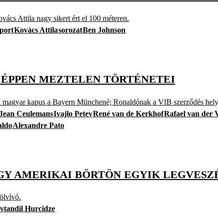
cs Attila nagy sikert ért el 100 méteren.
port
Kovács Attila
sorozat
Ben Johnson
 ÉPPEN MEZTELEN TÖRTÉNETEI
ar kapus a Bayern Münchené; Ronaldónak a VfB szerződés helyett
Jean Ceulemans
Ivajlo Petev
René van de Kerkhof
Rafael van der 
aldo
Alexandre Pato
GY AMERIKAI BÖRTÖN EGYIK LEGVESZ
ölvívó.
vtandil Hurcidze