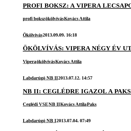
PROFI BOKSZ: A VIPERA LECSA
profi boksz
ökölvívás
Kovács Attila
Ökölvívás
2013.09.09. 16:18
ÖKÖLVÍVÁS: VIPERA NÉGY ÉV U
Vipera
ökölvívás
Kovács Attila
Labdarúgó NB II
2013.07.12. 14:57
NB II: CEGLÉDRE IGAZOL A PA
Ceglédi VSE
NB II
Kovács Attila
Paks
Labdarúgó NB I
2013.07.04. 07:49