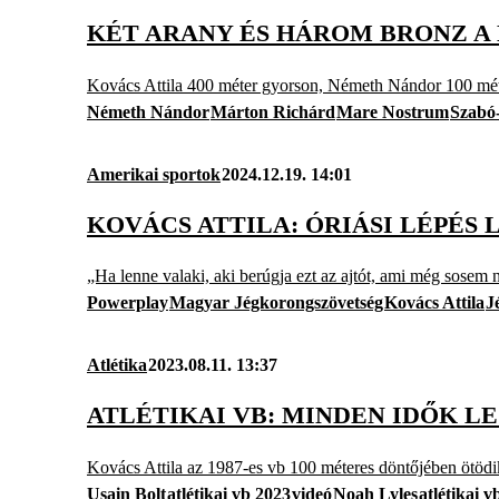
KÉT ARANY ÉS HÁROM BRONZ A
Kovács Attila 400 méter gyorson, Németh Nándor 100 mét
Németh Nándor
Márton Richárd
Mare Nostrum
Szabó-
Amerikai sportok
2024.12.19. 14:01
KOVÁCS ATTILA: ÓRIÁSI LÉPÉS
„Ha lenne valaki, aki berúgja ezt az ajtót, ami még sosem 
Powerplay
Magyar Jégkorongszövetség
Kovács Attila
J
Atlétika
2023.08.11. 13:37
ATLÉTIKAI VB: MINDEN IDŐK L
Kovács Attila az 1987-es vb 100 méteres döntőjében ötödikk
Usain Bolt
atlétikai vb 2023
videó
Noah Lyles
atlétikai v