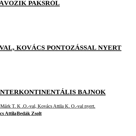
 TÁVOZIK PAKSRÓL
.-VAL, KOVÁCS PONTOZÁSSAL NYERT
INTERKONTINENTÁLIS BAJNOK
Márk T. K .O.-val, Kovács Attila K. O.-val nyert.
s Attila
Bedák Zsolt