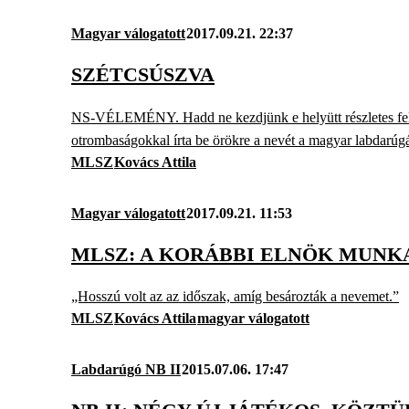
Magyar válogatott
2017.09.21. 22:37
SZÉTCSÚSZVA
NS-VÉLEMÉNY. Hadd ne kezdjünk e helyütt részletes felsor
otrombaságokkal írta be örökre a nevét a magyar labdarúgás
MLSZ
Kovács Attila
Magyar válogatott
2017.09.21. 11:53
MLSZ: A KORÁBBI ELNÖK MUNK
„Hosszú volt az az időszak, amíg besározták a nevemet.”
MLSZ
Kovács Attila
magyar válogatott
Labdarúgó NB II
2015.07.06. 17:47