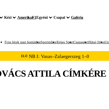
Kézi
Amerika
F1
Egyéni
Csapat
Galéria
Friss hírek napi bontásban
Sportműsor
Képes Sport
Csupasport
Hátsó füves
Utá
NB I: Vasas–Zalaegerszeg 1–0
ÉLŐ
VÁCS ATTILA
CÍMKÉRE