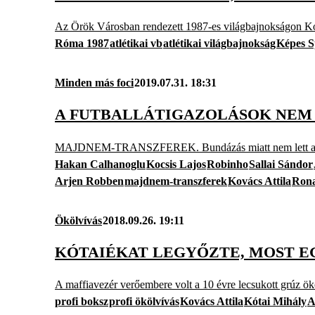
Az Örök Városban rendezett 1987-es világbajnokságon Ková
Róma 1987
atlétikai vb
atlétikai világbajnokság
Képes S
Minden más foci
2019.07.31. 18:31
A FUTBALLÁTIGAZOLÁSOK NEM
MAJDNEM-TRANSZFEREK. Bundázás miatt nem lett a magy
Hakan Calhanoglu
Kocsis Lajos
Robinho
Sallai Sándor
Arjen Robben
majdnem-transzferek
Kovács Attila
Ron
Ökölvívás
2018.09.26. 19:11
KÓTAIÉKAT LEGYŐZTE, MOST E
A maffiavezér verőembere volt a 10 évre lecsukott grúz ök
profi boksz
profi ökölvívás
Kovács Attila
Kótai Mihály
A