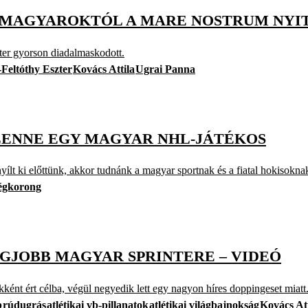
 MAGYAROKTÓL A MARE NOSTRUM NYI
er gyorson diadalmaskodott.
Feltóthy Eszter
Kovács Attila
Ugrai Panna
 LENNE EGY MAGYAR NHL-JÁTÉKOS
nyílt ki előttünk, akkor tudnánk a magyar sportnak és a fiatal hokisokn
égkorong
EGJOBB MAGYAR SPRINTERE – VIDEÓ
ént ért célba, végül negyedik lett egy nagyon híres doppingeset miatt.
b
rúdugrás
atlétikai vb-pillanatok
atlétikai világbajnokság
Kovács Att