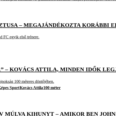
SZTUSA – MEGAJÁNDÉKOZTA KORÁBBI 
ld FC egyik első trénere.
 – KOVÁCS ATTILA, MINDEN IDŐK LE
bajnokság 100 méteres döntőjében.
épes Sport
Kovács Attila
100 méter
 ÉV MÚLVA KIHUNYT – AMIKOR BEN JOH