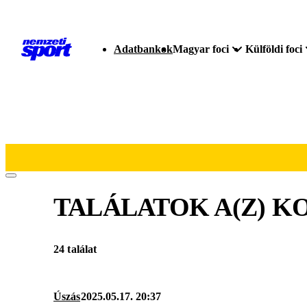
Adatbankok
Magyar foci
Külföldi foci
TALÁLATOK A(Z)
KO
24 találat
Úszás
2025.05.17. 20:37