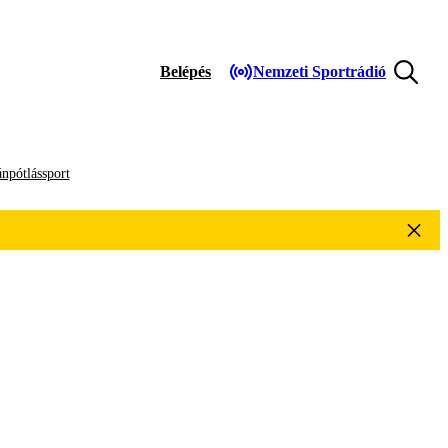
Belépés
Nemzeti Sportrádió
npótlássport