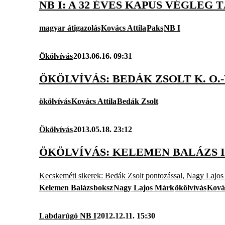
NB I: A 32 ÉVES KAPUS VÉGLEG
magyar átigazolás
Kovács Attila
Paks
NB I
Ökölvívás
2013.06.16. 09:31
ÖKÖLVÍVÁS: BEDÁK ZSOLT K. O
ökölvívás
Kovács Attila
Bedák Zsolt
Ökölvívás
2013.05.18. 23:12
ÖKÖLVÍVÁS: KELEMEN BALÁZS 
Kecskeméti sikerek: Bedák Zsolt pontozással, Nagy Lajos 
Kelemen Balázs
boksz
Nagy Lajos Márk
ökölvívás
Kovác
Labdarúgó NB I
2012.12.11. 15:30