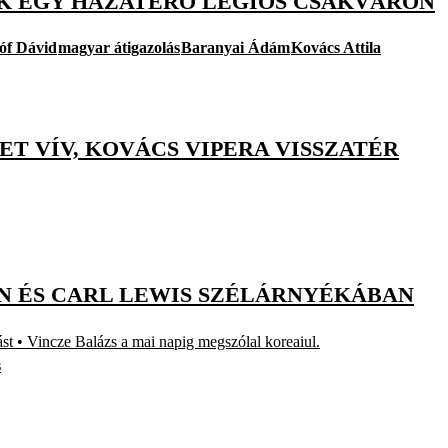
TÜK EGY HAZATÉRŐ LÉGIÓS CSÁKVÁRON
óf Dávid
magyar átigazolás
Baranyai Ádám
Kovács Attila
ET VÍV, KOVÁCS VIPERA VISSZATÉR
N ÉS CARL LEWIS SZÉLÁRNYÉKÁBAN
ást • Vincze Balázs a mai napig megszólal koreaiul.
s