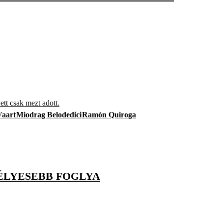
 csak mezt adott.
Vaart
Miodrag Belodedici
Ramón Quiroga
ÉLYESEBB FOGLYA