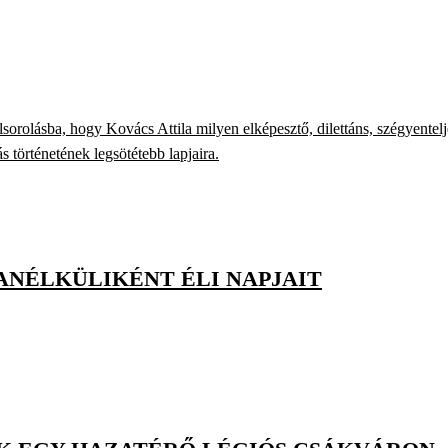
olásba, hogy Kovács Attila milyen elképesztő, dilettáns, szégyentel
 történetének legsötétebb lapjaira.
ANÉLKÜLIKÉNT ÉLI NAPJAIT