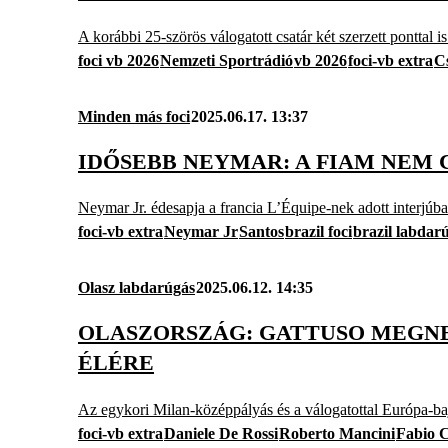
A korábbi 25-szörös válogatott csatár két szerzett ponttal 
foci vb 2026
Nemzeti Sportrádió
vb 2026
foci-vb extra
Cs
Minden más foci
2025.06.17. 13:37
IDŐSEBB NEYMAR: A FIAM NEM
Neymar Jr. édesapja a francia L’Équipe-nek adott interjúban 
foci-vb extra
Neymar Jr
Santos
brazil foci
brazil labdar
Olasz labdarúgás
2025.06.12. 14:35
OLASZORSZÁG: GATTUSO MEGNE
ÉLÉRE
Az egykori Milan-középpályás és a válogatottal Európa-baj
foci-vb extra
Daniele De Rossi
Roberto Mancini
Fabio 