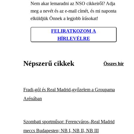
Nem akar lemaradni az NSO cikkeiről? Adja
meg a nevét és az e-mail címét, és mi naponta
elküldjük Önnek a legjobb írásokat!
FELIRATKOZOM A
HÍRLEVÉLRE
Népszerű cikkek
Összes hír
Fradi-gól és Real Madrid-győzelem a Groupama
Arénában
Szombati sportműsor: Ferencváros–Real Madrid
meccs Budapesten; NB I, NB II, NB III