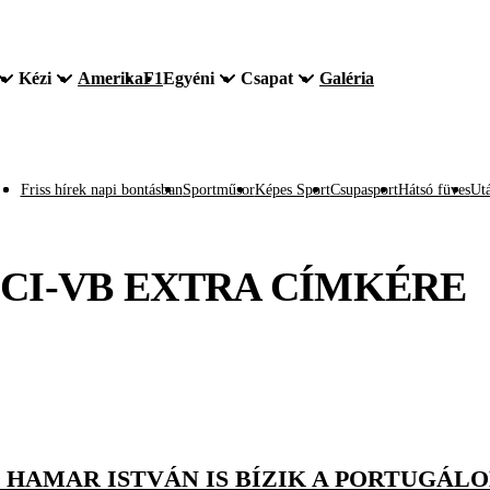
Kézi
Amerika
F1
Egyéni
Csapat
Galéria
Friss hírek napi bontásban
Sportműsor
Képes Sport
Csupasport
Hátsó füves
Utá
CI-VB EXTRA
CÍMKÉRE
ÉS HAMAR ISTVÁN IS BÍZIK A PORTUGÁ