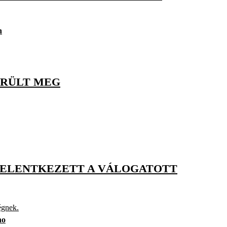
n
ÉRÜLT MEG
EJELENTKEZETT A VÁLOGATOTT
égnek.
ho