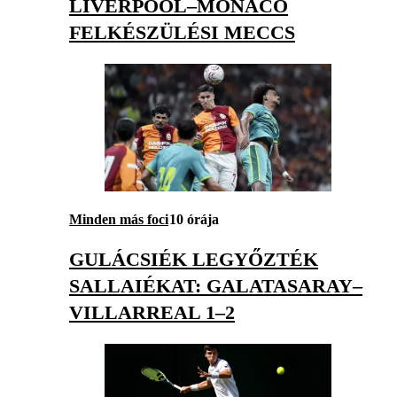
LIVERPOOL–MONACO
FELKÉSZÜLÉSI MECCS
Minden más foci
10 órája
GULÁCSIÉK LEGYŐZTÉK
SALLAIÉKAT: GALATASARAY–
VILLARREAL 1–2