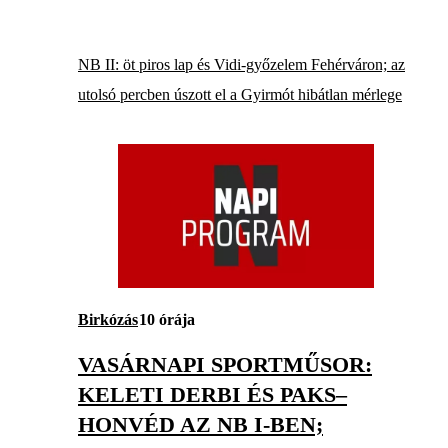
NB II: öt piros lap és Vidi-győzelem Fehérváron; az
utolsó percben úszott el a Gyirmót hibátlan mérlege
Birkózás
10 órája
VASÁRNAPI SPORTMŰSOR:
KELETI DERBI ÉS PAKS–
HONVÉD AZ NB I-BEN;