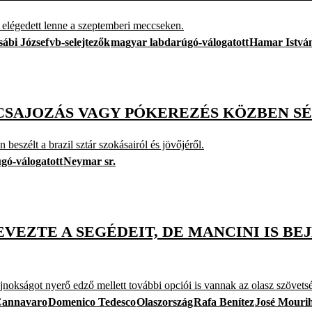
is elégedett lenne a szeptemberi meccseken.
ábi József
vb-selejtezők
magyar labdarúgó-válogatott
Hamar Istvá
 CSAJOZÁS VAGY PÓKEREZÉS KÖZBEN S
beszélt a brazil sztár szokásairól és jövőjéről.
úgó-válogatott
Neymar sr.
VEZTE A SEGÉDEIT, DE MANCINI IS B
nokságot nyerő edző mellett további opciói is vannak az olasz szövets
Cannavaro
Domenico Tedesco
Olaszország
Rafa Benítez
José Mouri