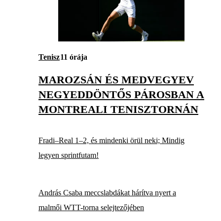
Tenisz
11 órája
MAROZSÁN ÉS MEDVEGYEV
NEGYEDDÖNTŐS PÁROSBAN A
MONTREALI TENISZTORNÁN
Fradi–Real 1–2, és mindenki örül neki; Mindig
legyen sprintfutam!
András Csaba meccslabdákat hárítva nyert a
malmői WTT-torna selejtezőjében