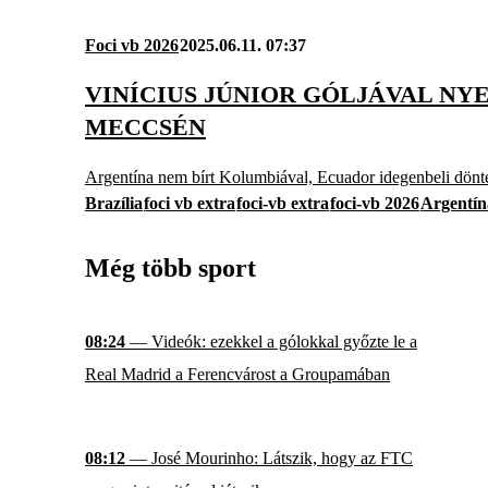
Foci vb 2026
2025.06.11. 07:37
VINÍCIUS JÚNIOR GÓLJÁVAL NY
MECCSÉN
Argentína nem bírt Kolumbiával, Ecuador idegenbeli döntet
Brazília
foci vb extra
foci-vb extra
foci-vb 2026
Argentín
Még több sport
08:24
— Videók: ezekkel a gólokkal győzte le a
Real Madrid a Ferencvárost a Groupamában
08:12
— José Mourinho: Látszik, hogy az FTC