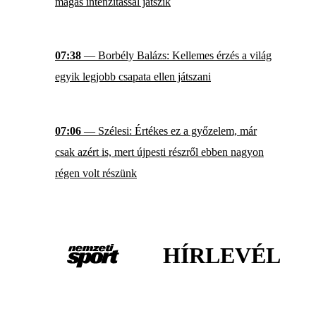
magas intenzitással játszik
07:38
— Borbély Balázs: Kellemes érzés a világ
egyik legjobb csapata ellen játszani
07:06
— Szélesi: Értékes ez a győzelem, már
csak azért is, mert újpesti részről ebben nagyon
régen volt részünk
HÍRLEVÉL