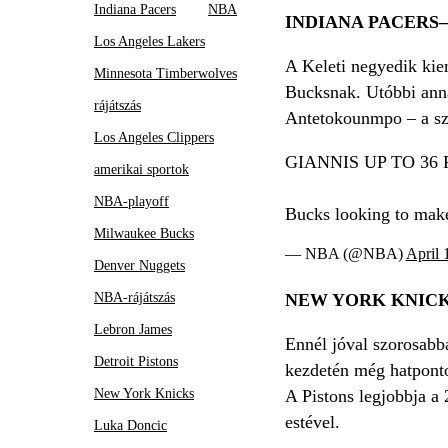
Indiana Pacers
NBA
INDIANA PACERS
Los Angeles Lakers
A Keleti negyedik kiem
Minnesota Timberwolves
Bucksnak. Utóbbi anna
rájátszás
Antetokounmpo – a szer
Los Angeles Clippers
GIANNIS UP TO 36 
amerikai sportok
NBA-playoff
Bucks looking to ma
Milwaukee Bucks
— NBA (@NBA)
April 
Denver Nuggets
NBA-rájátszás
NEW YORK KNICK
Lebron James
Ennél jóval szorosabb
Detroit Pistons
kezdetén még hatpontos
New York Knicks
A Pistons legjobbja a
estével.
Luka Doncic