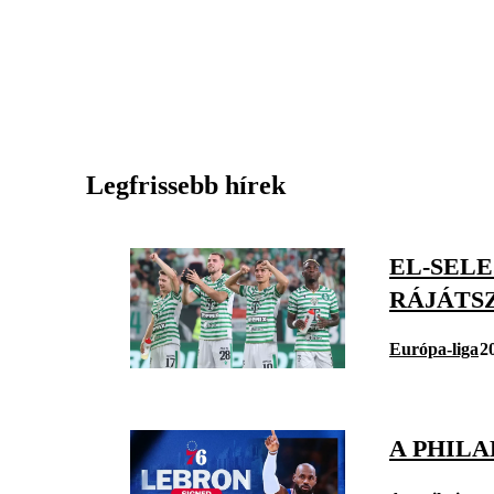
Legfrissebb hírek
EL-SELE
RÁJÁTS
Európa-liga
2
A PHILA