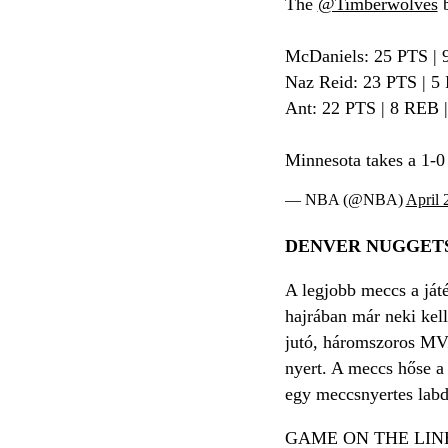
The
@Timberwolves
b
McDaniels: 25 PTS |
Naz Reid: 23 PTS | 5
Ant: 22 PTS | 8 REB 
Minnesota takes a 1-0 
— NBA (@NBA)
April 
DENVER NUGGETS
A legjobb meccs a játé
hajrában már neki kell
jutó, háromszoros MVP
nyert. A meccs hőse a 
egy meccsnyertes labd
GAME ON THE LIN