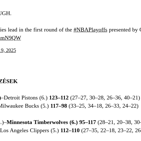
UGH.
es lead in the first round of the
#NBAPlayoffs
presented by
QLlmN9QW
19, 2025
ŐZÉSEK
)
–Detroit Pistons (6.)
123–112
(27–27, 30–28, 26–36, 40–21
Milwaukee Bucks (5.)
117–98
(33–25, 34–18, 26–33, 24–22)
.)–
Minnesota Timberwolves (6.) 95–117
(28–21, 20–38, 30
Los Angeles Clippers (5.)
112–110
(27–35, 22–18, 23–22, 26