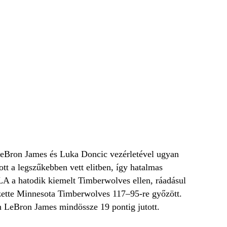
 LeBron James és Luka Doncic vezérletével ugyan
ott a legszűkebben vett elitben, így hatalmas
LA a hatodik kiemelt Timberwolves ellen, ráadásul
ezette Minnesota Timberwolves 117–95-re győzött.
en LeBron James mindössze 19 pontig jutott.