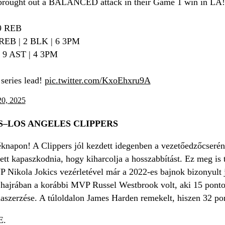
rought out a BALANCED attack in their Game 1 win in LA!
 9 REB
 REB | 2 BLK | 6 3PM
| 9 AST | 4 3PM
series lead!
pic.twitter.com/KxoEhxru9A
20, 2025
–LOS ANGELES CLIPPERS
knapon! A Clippers jól kezdett idegenben a vezetőedzőcserén á
ett kapaszkodnia, hogy kiharcolja a hosszabbítást. Ez meg is t
 Nikola Jokics vezérletével már a 2022-es bajnok bizonyult j
hajrában a korábbi MVP Russel Westbrook volt, aki 15 pontot s
aszerzése. A túloldalon James Harden remekelt, hiszen 32 pon
E.