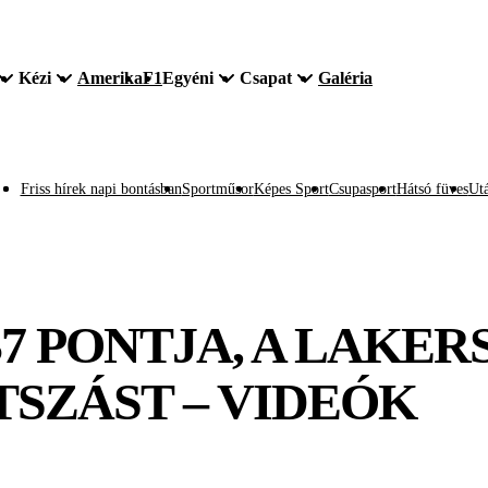
Kézi
Amerika
F1
Egyéni
Csapat
Galéria
Friss hírek napi bontásban
Sportműsor
Képes Sport
Csupasport
Hátsó füves
Utá
37 PONTJA, A LAKE
TSZÁST – VIDEÓK