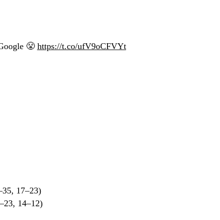
 Google 😤
https://t.co/ufV9oCFVYt
)
–35, 17–23)
–23, 14–12)