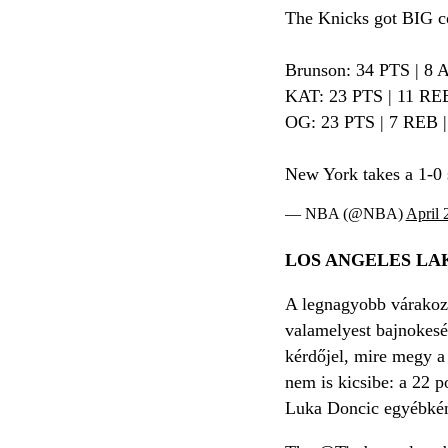
The Knicks got BIG c
Brunson: 34 PTS | 8 
KAT: 23 PTS | 11 REB
OG: 23 PTS | 7 REB |
New York takes a 1-0 
— NBA (@NBA)
April 
LOS ANGELES L
A legnagyobb várakozá
valamelyest bajnokesél
kérdőjel, mire megy a
nem is kicsibe: a 22 
Luka Doncic egyébként