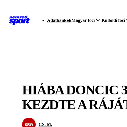
Adatbankok
Magyar foci
Külföldi foci
HIÁBA DONCIC 
KEZDTE A RÁJÁ
CS. M.