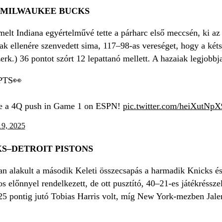
–MILWAUKEE BUCKS
elt Indiana egyértelművé tette a párharc első meccsén, ki az
k ellenére szenvedett sima, 117–98-as vereséget, hogy a ké
k.) 36 pontot szórt 12 lepattanó mellett. A hazaiak legjobbja
PTS👀
ke a 4Q push in Game 1 on ESPN!
pic.twitter.com/heiXutNpX
19, 2025
S–DETROIT PISTONS
an alakult a második Keleti összecsapás a harmadik Knicks és 
 előnnyel rendelkezett, de ott pusztító, 40–21-es játékréssze
 25 pontig jutó Tobias Harris volt, míg New York-mezben Jale