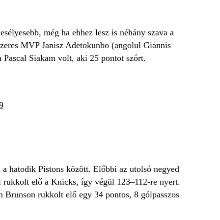
 esélyesebb, még ha ehhez lesz is néhány szava a
tszeres MVP Janisz Adetokunbo (angolul Giannis
 Pascal Siakam volt, aki 25 pontot szórt.
9
a hatodik Pistons között. Előbbi az utolsó negyed
l rukkolt elő a Knicks, így végül 123–112-re nyert.
n Brunson rukkolt elő egy 34 pontos, 8 gólpasszos