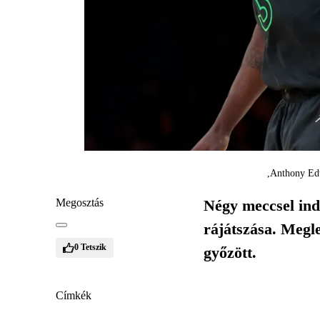
Anthony Edw
Megosztás
Négy meccsel ind
rájátszása. Megl
0
Tetszik
győzött.
Címkék