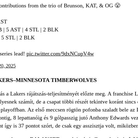
ontributions from the trio of Brunson, KAT, & OG 😤
AST
 | 5 AST | 4 STL | 2 BLK
 5 STL | 2 BLK
series lead!
pic.twitter.com/9dxNCupV4w
20, 2025
AKERS–MINNESOTA TIMBERWOLVES
s a Lakers rájátszás-teljesítményét előzte meg. A franchise
yesnek számít, de a csapat többi részét tekintve koránt sincs 
 playoffban. Az első meccsen rögtön pofonba szaladt bele az 
pontig, 8 lepattanóig és 9 gólpasszig jutó Anthony Edwards v
 így is 37 pontot szórt, de csak egy asszisztja volt, miközb