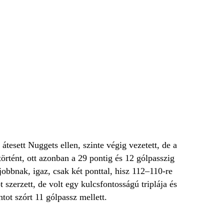
tesett Nuggets ellen, szinte végig vezetett, de a
örtént, ott azonban a 29 pontig és 12 gólpasszig
obbnak, igaz, csak két ponttal, hisz 112–110-re
zerzett, de volt egy kulcsfontosságú triplája és
tot szórt 11 gólpassz mellett.