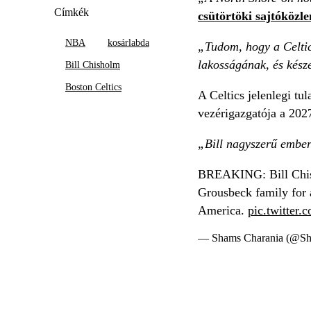
Címkék
csütörtöki sajtóköz
NBA
kosárlabda
„Tudom, hogy a Celtic
lakosságának, és késze
Bill Chisholm
Boston Celtics
A Celtics jelenlegi tu
vezérigazgatója a 202
„Bill nagyszerű ember 
BREAKING: Bill Chish
Grousbeck family for a
America.
pic.twitter
— Shams Charania (@Sh