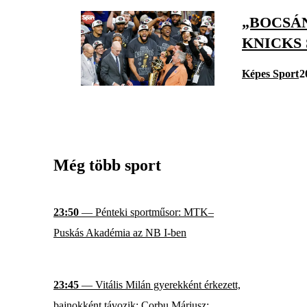
„BOCSÁN
KNICKS
Képes Sport
2
Még több sport
23:50
— Pénteki sportműsor: MTK–
Puskás Akadémia az NB I-ben
23:45
— Vitális Milán gyerekként érkezett,
bajnokként távozik; Corbu Máriusz: