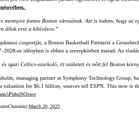
leményében.
s mennyire fontos Boston városának. Azt is tudom, hogy az eg
n állok erre a kihívásra.”
lajdonosi csoportját, a Boston Basketball Partnerst a Grousbe
7–2028-as idényben is ebben a szerepkörben marad. Az eladá
és igazi Celtics-szurkoló, itt született és nőtt fel Boston kör
olm, managing partner at Symphony Technology Group, has a
 valuation for $6.1 billion, sources tell ESPN. This now is the
.com/iPphqSQswe
amsCharania)
March 20, 2025