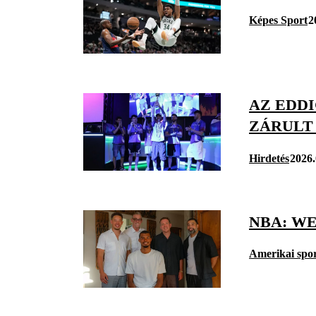
Képes Sport
2
AZ EDD
ZÁRULT 
Hirdetés
2026.
NBA: W
Amerikai spo