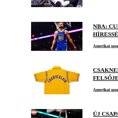
NBA: CU
HÍRESS
Amerikai spo
CSAKNE
FELSŐJ
Amerikai spo
ÚJ CSA