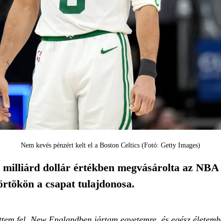
Nem kevés pénzért kelt el a Boston Celtics (Fotó: Getty Images)
 milliárd dollár értékben megvásárolta az NBA 
törtökön a csapat tulajdonosa.
tem fel, New Englandben jártam egyetemre, és egész életem