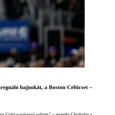
regnáló bajnokát, a Boston Celticset –
ben Celtics-rajongó voltam”
– mondta Chisholm a