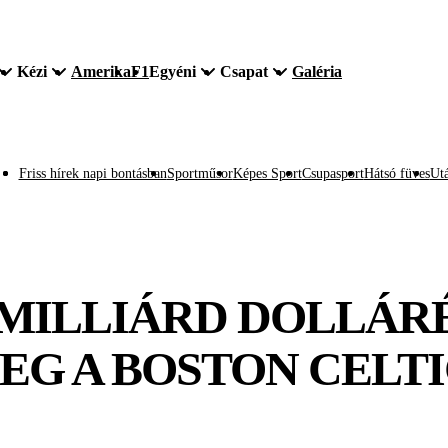
Kézi
Amerika
F1
Egyéni
Csapat
Galéria
Friss hírek napi bontásban
Sportműsor
Képes Sport
Csupasport
Hátsó füves
Utá
TMILLIÁRD DOLLÁR
G A BOSTON CELTI