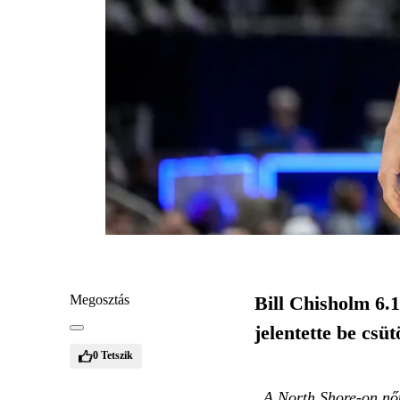
Megosztás
Bill Chisholm 6.1
jelentette be csü
0
Tetszik
„A North Shore-on nőt