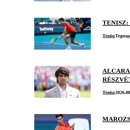
TENISZ
Tenisz
Tegnap
ALCARAZ
RÉSZVÉ
Tenisz
2026.08
MAROZS