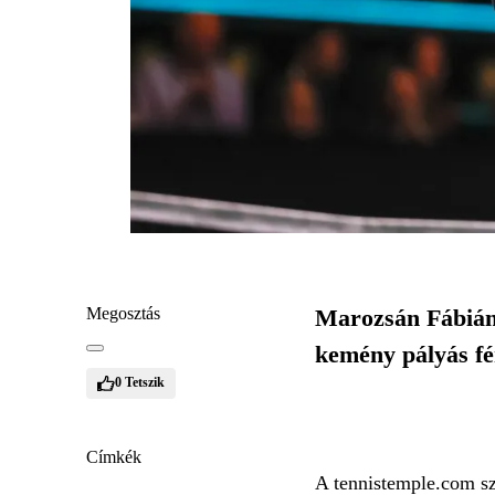
Megosztás
Marozsán Fábián f
kemény pályás fér
0
Tetszik
Címkék
A tennistemple.com sz