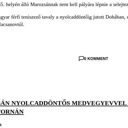
 55. helyén álló Marozsánnak nem kell pályára lépnie a selejte
gyar férfi teniszező tavaly a nyolcaddöntőig jutott Dohában, 
acsanovtól.
0 KOMMENT
ÁN NYOLCADDÖNTŐS MEDVEGYEVVEL 
TORNÁN
a