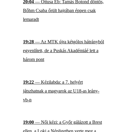
20:04
— Öttusa Eb: Tamás Botond döntős,
Bőhm Csaba őrült hajrában éppen csak
lemaradt
19:28
— Az MTK újra kétgólos hátrányból
egyenlített, de a Puskás Akadémiáé lett a
három pont
19:22
— Kézilabda: a 7. helyért
játszhatnak a magyarok az U18-as leány-
vb-n
19:00
— Női kézi: a Győr gálázott a Brest
ellen, a Loki a Népligetben verte meg a