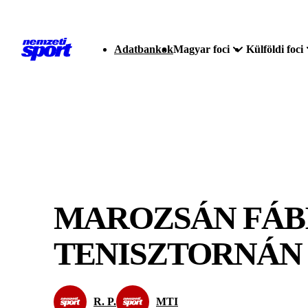
Adatbankok
Magyar foci
Külföldi foci
MAROZSÁN FÁBI
TENISZTORNÁN
R. P.
MTI