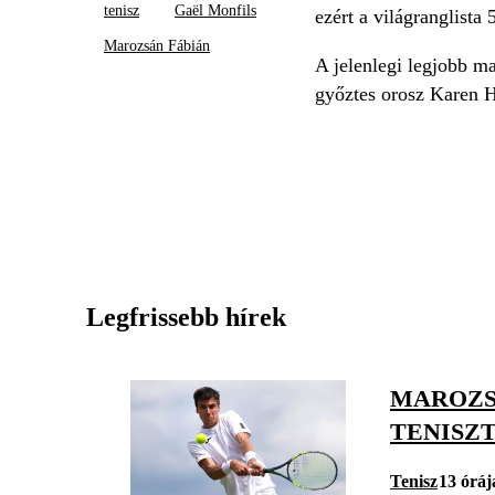
tenisz
Gaël Monfils
ezért a világranglista
Marozsán Fábián
A jelenlegi legjobb ma
győztes orosz Karen H
Legfrissebb hírek
MAROZS
TENISZ
Tenisz
13 óráj