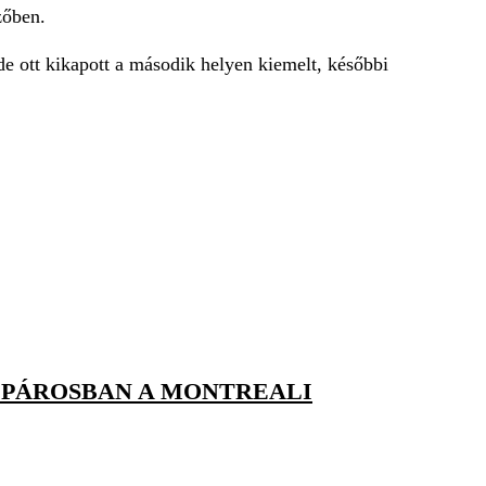
zőben.
de ott kikapott a második helyen kiemelt, későbbi
PÁROSBAN A MONTREALI