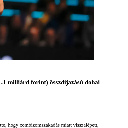
.1 milliárd forint) összdíjazású dohai
ette, hogy combizomszakadás miatt visszalépett,