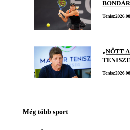
BONDÁR
Tenisz
2026.08
„NŐTT A
TENISZ
Tenisz
2026.08
Még több sport