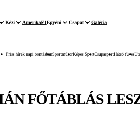
Kézi
Amerika
F1
Egyéni
Csapat
Galéria
Friss hírek napi bontásban
Sportműsor
Képes Sport
Csupasport
Hátsó füves
Utá
ÁN FŐTÁBLÁS LESZ