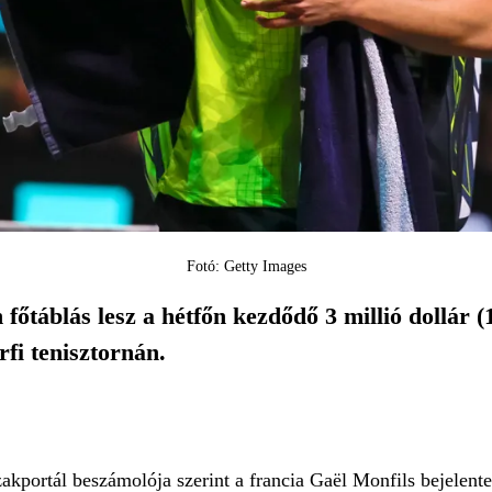
Fotó: Getty Images
őtáblás lesz a hétfőn kezdődő 3 millió dollár (1
fi tenisztornán.
akportál beszámolója szerint a francia Gaël Monfils bejelent