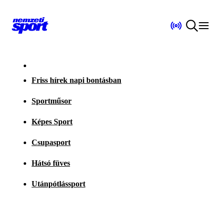
Friss hírek napi bontásban
Sportműsor
Képes Sport
Csupasport
Hátsó füves
Utánpótlássport