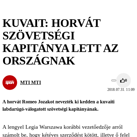
KUVAIT: HORVÁT
SZÖVETSÉGI
KAPITÁNYA LETT AZ
ORSZÁGNAK
0
MTI MTI
2018.07.31. 11:09
A horvát Romeo Jozakot nevezték ki kedden a kuvaiti
labdarúgó-válogatott szövetségi kapitányának.
A lengyel Legia Warszawa korábbi vezetőedzője arról
számolt be, hogy kétéves szerződést kötött, illetve ő felel