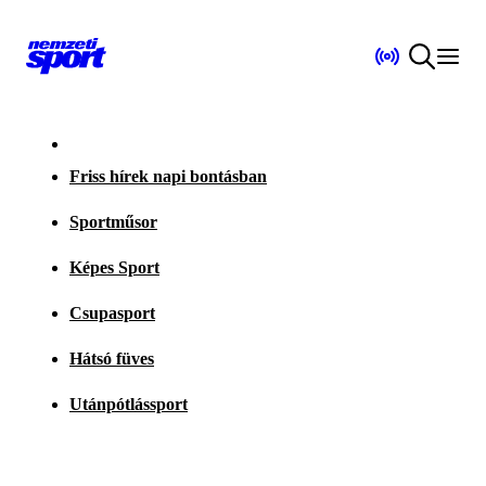
Friss hírek napi bontásban
Sportműsor
Képes Sport
Csupasport
Hátsó füves
Utánpótlássport