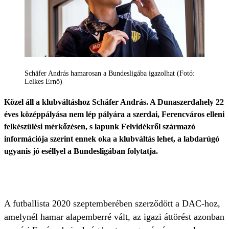
Schäfer András hamarosan a Bundesligába igazolhat (Fotó:
Lelkes Ernő)
Közel áll a klubváltáshoz Schäfer András. A Dunaszerdahely 22
éves középpályása nem lép pályára a szerdai, Ferencváros elleni
felkészülési mérkőzésen, s lapunk Felvidékről származó
információja szerint ennek oka a klubváltás lehet, a labdarúgó
ugyanis jó eséllyel a Bundesligában folytatja.
A futballista 2020 szeptemberében szerződött a DAC-hoz,
amelynél hamar alapemberré vált, az igazi áttörést azonban