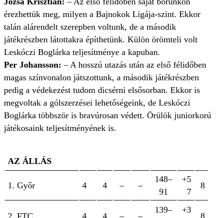
Józsa Krisztián:
– Az első félidőben saját bőrünkön
érezhettük meg, milyen a Bajnokok Ligája-szint. Ekkor
talán alárendelt szerepben voltunk, de a második
játékrészben látottakra építhetünk. Külön örömteli volt
Leskóczi Boglárka teljesítménye a kapuban.
Per Johansson:
– A hosszú utazás után az első félidőben
magas színvonalon játszottunk, a második játékrészben
pedig a védekezést tudom dicsérni elsősorban. Ekkor is
megvoltak a gólszerzései lehetőségeink, de Leskóczi
Boglárka többször is bravúrosan védett. Örülök juniorkorú
játékosaink teljesítményének is.
AZ ÁLLÁS
148–
+5
1. Győr
4
4
–
–
8
91
7
139–
+3
2. FTC
4
4
–
–
8