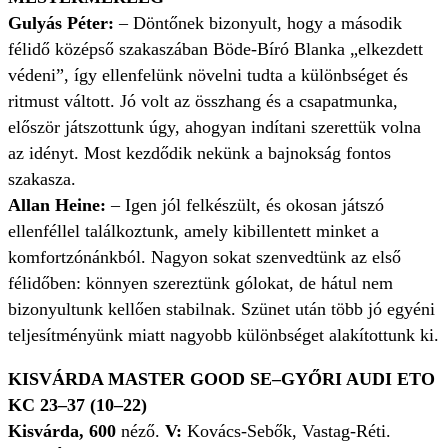
Gulyás Péter:
– Döntőnek bizonyult, hogy a második
félidő középső szakaszában Böde-Bíró Blanka „elkezdett
védeni”, így ellenfelünk növelni tudta a különbséget és
ritmust váltott. Jó volt az összhang és a csapatmunka,
először játszottunk úgy, ahogyan indítani szerettük volna
az idényt. Most kezdődik nekünk a bajnokság fontos
szakasza.
Allan Heine:
– Igen jól felkészült, és okosan játszó
ellenféllel találkoztunk, amely kibillentett minket a
komfortzónánkból. Nagyon sokat szenvedtünk az első
félidőben: könnyen szereztünk gólokat, de hátul nem
bizonyultunk kellően stabilnak. Szünet után több jó egyéni
teljesítményünk miatt nagyobb különbséget alakítottunk ki.
KISVÁRDA MASTER GOOD SE–GYŐRI AUDI ETO
KC 23–37 (10–22)
Kisvárda, 600
néző.
V:
Kovács-Sebők, Vastag-Réti.