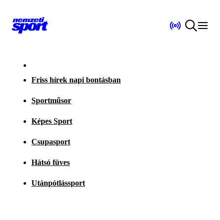
Friss hírek napi bontásban
Sportműsor
Képes Sport
Csupasport
Hátsó füves
Utánpótlássport