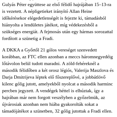
Gulyás Péter együttese az első félidő hajrájában 15–13-ra
is vezetett. A népligetieket irányító Allan Heine
időkérésekor elégedetlenségét is fejezte ki, támadásból
hiányolta a lendületes játékot, míg védekezésből a
szükséges energiát. A fejmosás után egy hármas sorozattal
fordított a szünetig a Fradi.
A DKKA a Győrtől 21 gólos vereséget szenvedett
korábban, az FTC ellen azonban a meccs háromnegyedéig
lőtávolon belül tudott maradni. A zöld-fehéreknél a
második félidőben a két orosz légiós, Valerija Maszlova és
Darja Dmitrijeva léptek elő főszereplővé, a jobbátlövő
kilenc gólig jutott, amelyekből nyolcat a második harminc
percben jegyzett. A vendégek héttel is elhúztak, így a
hajrában már nem forgott veszélyben a győzelmük, az
újvárosiak azonban nem hiába gyakorolták sokat a
támadójátékot a szünetben, 32 gólig jutottak a Fradi ellen.