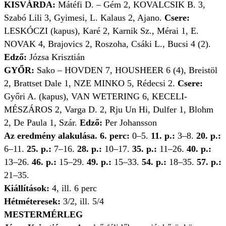
KISVÁRDA:
Mátéfi D. – Gém
2,
KOVALCSIK B.
3,
Szabó Lili
3,
Gyimesi, L. Kalaus
2,
Ajano.
Csere:
LESKÓCZI (kapus), Karé
2,
Karnik Sz., Mérai
1,
E.
NOVAK
4,
Brajovics
2,
Roszoha, Csáki L., Bucsi
4 (2).
Edző:
Józsa Krisztián
GYŐR:
Sako – HOVDEN
7,
HOUSHEER
6 (4),
Breistöl
2,
Brattset Dale
1,
NZE MINKO
5,
Rédecsi
2.
Csere:
Győri A. (kapus), VAN WETERING
6,
KECELI-
MÉSZÁROS
2,
Varga D.
2,
Rju Un Hi, Dulfer
1,
Blohm
2,
De Paula
1,
Szár.
Edző:
Per Johansson
Az eredmény alakulása. 6. perc:
0–5.
11. p.:
3–8.
20. p.:
6–11.
25. p.:
7–16.
28. p.:
10–17.
35. p.:
11–26.
40. p.:
13–26.
46. p.:
15–29.
49. p.:
15–33.
54. p.:
18–35.
57. p.:
21–35.
Kiállítások:
4, ill. 6 perc
Hétméteresek:
3/2, ill. 5/4
MESTERMÉRLEG