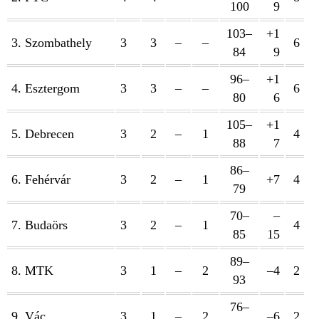
100
9
103–
+1
3. Szombathely
3
3
–
–
6
84
9
96–
+1
4. Esztergom
3
3
–
–
6
80
6
105–
+1
5. Debrecen
3
2
–
1
4
88
7
86–
6. Fehérvár
3
2
–
1
+7
4
79
70–
–
7. Budaörs
3
2
–
1
4
85
15
89–
8. MTK
3
1
–
2
–4
2
93
76–
9. Vác
3
1
–
2
–6
2