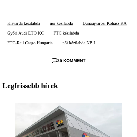
Kisvárda kézilabda
női kézilabda
Dunaújvárosi Kohász KA
Győri Audi ETO KC
FTC kézilabda
FTC-Rail Cargo Hungaria
női kézilabda NB I
25 KOMMENT
Legfrissebb hírek