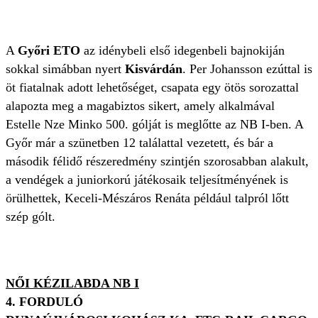
A
Győri ETO
az idénybeli első idegenbeli bajnokiján
sokkal simábban nyert
Kisvárdán
. Per Johansson ezúttal is
öt fiatalnak adott lehetőséget, csapata egy ötös sorozattal
alapozta meg a magabiztos sikert, amely alkalmával
Estelle Nze Minko 500. gólját is meglőtte az NB I-ben. A
Győr már a szünetben 12 találattal vezetett, és bár a
második félidő részeredmény szintjén szorosabban alakult,
a vendégek a juniorkorú játékosaik teljesítményének is
örülhettek, Keceli-Mészáros Renáta például talpról lőtt
szép gólt.
NŐI KÉZILABDA NB I
4. FORDULÓ