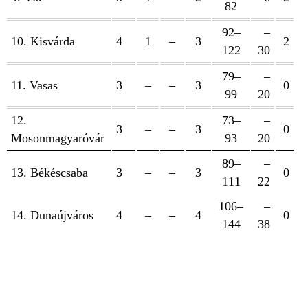
82
92–
–
10. Kisvárda
4
1
–
3
2
122
30
79–
–
11. Vasas
3
–
–
3
0
99
20
12.
73–
–
3
–
–
3
0
Mosonmagyaróvár
93
20
89–
–
13. Békéscsaba
3
–
–
3
0
111
22
106–
–
14. Dunaújváros
4
–
–
4
0
144
38