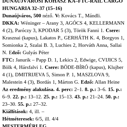
DUNAÚJVÁROSI KOHÁSZ KA–FTC-RAIL CARGO
HUNGARIA 32–37 (15–16)
Dunaújváros, 500
néző.
V:
Kovács T., Mándli.
DKKA:
Wéninger – Arany
3,
AGÓCS
4,
KELLERMANN
4 (2),
Paróczy
3,
KPODAR
5 (3),
Török Fanni
1.
Csere:
Krasznai (kapus), Lakatos P., GERHÁTH K.
4,
Borgyos
1,
Somionka
2,
Szalai B.
3,
Luchies
2,
Horváth Anna, Sallai
N.
E
dző:
Gulyás Péter
FTC:
Janurik – Papp D.
1,
Lekics
2,
Edwige, CVIJICS
5,
Bölk
4,
Hársfalvi
1.
Csere:
BÖDE-BÍRÓ (kapus), Klujber
4 (1),
DMITRIJEVA
5,
Simon P.
1,
MASZLOVA 9,
Malestein
4 (3),
Bordás
1,
Márton G.
Edző:
Allan Heine
Az eredmény alakulása.
4. perc:
2–1.
8. p.:
3–6.
15. p.:
6–9.
22. p.:
13–12.
25. p.:
15–13.
43. p.:
21–24.
50. p.:
23–30.
55. p.:
27–32.
Kiállítások:
4, ill. –
Hétméteresek:
6/5, ill. 4/4
MESTERMÉRLEG