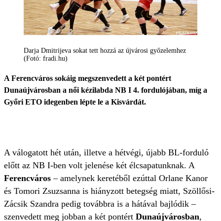
Darja Dmitrijeva sokat tett hozzá az újvárosi győzelemhez
(Fotó: fradi.hu)
A Ferencváros sokáig megszenvedett a két pontért
Dunaújvárosban a női kézilabda NB I 4. fordulójában, míg a
Győri ETO idegenben lépte le a Kisvárdát.
A válogatott hét után, illetve a hétvégi, újabb BL-forduló
előtt az NB I-ben volt jelenése két élcsapatunknak. A
Ferencváros
– amelynek keretéből ezúttal Orlane Kanor
és Tomori Zsuzsanna is hiányzott betegség miatt, Szöllősi-
Zácsik Szandra pedig továbbra is a hátával bajlódik –
szenvedett meg jobban a két pontért
Dunaújvárosban
,