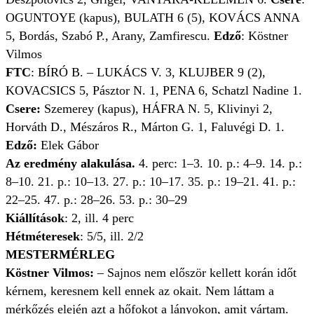
OGUNTOYE (kapus), BULATH 6 (5), KOVÁCS ANNA
5, Bordás, Szabó P., Arany, Zamfirescu.
Edző
: Köstner
Vilmos
FTC
: BÍRÓ B. – LUKÁCS V. 3, KLUJBER 9 (2),
KOVACSICS 5, Pásztor N. 1, PENA 6, Schatzl Nadine 1.
Csere:
Szemerey (kapus), HÁFRA N. 5, Klivinyi 2,
Horváth D., Mészáros R., Márton G. 1, Faluvégi D. 1.
Edző:
Elek Gábor
Az eredmény alakulása.
4. perc: 1–3. 10. p.: 4–9. 14. p.:
8–10. 21. p.: 10–13. 27. p.: 10–17. 35. p.: 19–21. 41. p.:
22–25. 47. p.: 28–26. 53. p.: 30–29
Kiállítások
: 2, ill. 4 perc
Hétméteresek
: 5/5, ill. 2/2
MESTERMÉRLEG
Köstner Vilmos:
– Sajnos nem először kellett korán időt
kérnem, keresnem kell ennek az okait. Nem láttam a
mérkőzés elején azt a hőfokot a lányokon, amit vártam.