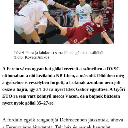
Tóvizi Petra (a labdával) sorra lőtte a gólokat beállóból
(Fotó: Kovács Anikó)
A Ferencváros ugyan hat góllal vezetett a szünetben a DVSC
otthonában a női kézilabda NB I-ben, a második félidőben még
a győzelme is veszélyben forgott, a Lokinak azonban nem jött
össze a hajrá, így 34–30-ra nyert Elek Gábor együttese. A Győri
ETO-ra sem várt könnyű meccs Vácon, de a bajnok biztosan
nyert nyolc góllal 35–27-re.
A forduló egyik rangadóját Debrecenben játszották, ahova
a Ferencváros látogatott. Telt ház és remek hangulat