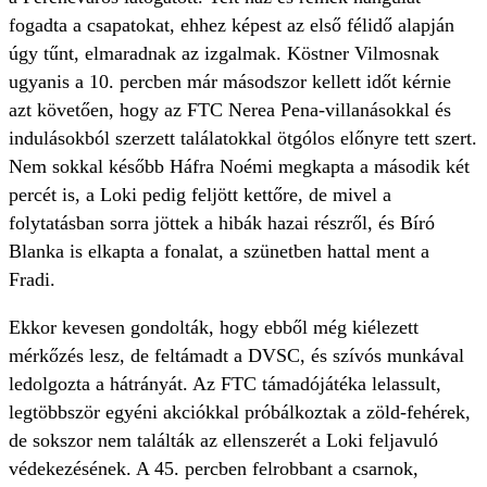
fogadta a csapatokat, ehhez képest az első félidő alapján
úgy tűnt, elmaradnak az izgalmak. Köstner Vilmosnak
ugyanis a 10. percben már másodszor kellett időt kérnie
azt követően, hogy az FTC Nerea Pena-villanásokkal és
indulásokból szerzett találatokkal ötgólos előnyre tett szert.
Nem sokkal később Háfra Noémi megkapta a második két
percét is, a Loki pedig feljött kettőre, de mivel a
folytatásban sorra jöttek a hibák hazai részről, és Bíró
Blanka is elkapta a fonalat, a szünetben hattal ment a
Fradi.
Ekkor kevesen gondolták, hogy ebből még kiélezett
mérkőzés lesz, de feltámadt a DVSC, és szívós munkával
ledolgozta a hátrányát. Az FTC támadójátéka lelassult,
legtöbbször egyéni akciókkal próbálkoztak a zöld-fehérek,
de sokszor nem találták az ellenszerét a Loki feljavuló
védekezésének. A 45. percben felrobbant a csarnok,