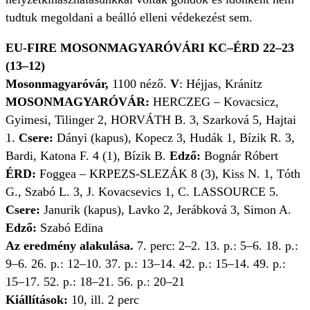
tudtuk megoldani a beálló elleni védekezést sem.
EU-FIRE MOSONMAGYARÓVÁRI KC–ÉRD 22–23
(13–12)
Mosonmagyaróvár,
1100 néző.
V
: Héjjas, Kránitz
MOSONMAGYARÓVÁR:
HERCZEG – Kovacsicz,
Gyimesi, Tilinger 2, HORVÁTH B. 3, Szarková 5, Hajtai
1.
Csere:
Dányi (kapus), Kopecz 3, Hudák 1, Bízik R. 3,
Bardi, Katona F. 4 (1), Bízik B.
Edző:
Bognár Róbert
ÉRD:
Foggea – KRPEZS-SLEZÁK 8 (3), Kiss N. 1, Tóth
G., Szabó L. 3, J. Kovacsevics 1, C. LASSOURCE 5.
Csere:
Janurik (kapus), Lavko 2, Jerábková 3, Simon A.
Edző:
Szabó Edina
Az eredmény alakulása.
7. perc: 2–2. 13. p.: 5–6. 18. p.:
9–6. 26. p.: 12–10. 37. p.: 13–14. 42. p.: 15–14. 49. p.:
15–17. 52. p.: 18–21. 56. p.: 20–21
Kiállítások:
10, ill. 2 perc