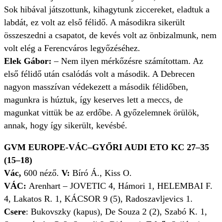
Sok hibával játszottunk, kihagytunk ziccereket, eladtuk a
labdát, ez volt az első félidő. A másodikra sikerült
összeszedni a csapatot, de kevés volt az önbizalmunk, nem
volt elég a Ferencváros legyőzéséhez.
Elek Gábor:
– Nem ilyen mérkőzésre számítottam. Az
első félidő után csalódás volt a második. A Debrecen
nagyon masszívan védekezett a második félidőben,
magunkra is húztuk, így keserves lett a meccs, de
magunkat vittük be az erdőbe. A győzelemnek örülök,
annak, hogy így sikerült, kevésbé.
GVM EUROPE-VÁC–GYŐRI AUDI ETO KC 27–35
(15–18)
Vác,
600 néző.
V:
Bíró Á., Kiss O.
VÁC:
Arenhart – JOVETIC 4, Hámori 1, HELEMBAI F.
4, Lakatos R. 1, KÁCSOR 9 (5), Radoszavljevics 1.
Csere
: Bukovszky (kapus), De Souza 2 (2), Szabó K. 1,