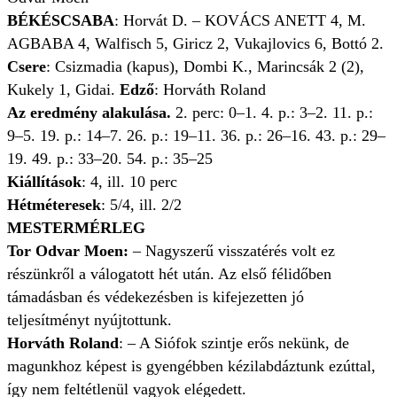
BÉKÉSCSABA
: Horvát D. – KOVÁCS ANETT 4, M.
AGBABA 4, Walfisch 5, Giricz 2, Vukajlovics 6, Bottó 2.
Csere
: Csizmadia (kapus), Dombi K., Marincsák 2 (2),
Kukely 1, Gidai.
Edző
: Horváth Roland
Az eredmény alakulása.
2. perc: 0–1. 4. p.: 3–2. 11. p.:
9–5. 19. p.: 14–7. 26. p.: 19–11. 36. p.: 26–16. 43. p.: 29–
19. 49. p.: 33–20. 54. p.: 35–25
Kiállítások
: 4, ill. 10 perc
Hétméteresek
: 5/4, ill. 2/2
MESTERMÉRLEG
Tor Odvar Moen:
– Nagyszerű visszatérés volt ez
részünkről a válogatott hét után. Az első félidőben
támadásban és védekezésben is kifejezetten jó
teljesítményt nyújtottunk.
Horváth Roland
: – A Siófok szintje erős nekünk, de
magunkhoz képest is gyengébben kézilabdáztunk ezúttal,
így nem feltétlenül vagyok elégedett.