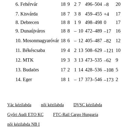
6. Fehérvár
18
9
2
7
496–504
20
–8
7. Kisvárda
18
7
3
8
459–455
17
+4
8. Debrecen
18
8
1
9
498–498
0
17
9. Dunaújváros
18
8
–
10
472–489
16
–17
10. Mosonmagyaróvár
18
6
–
12
405–487
12
–82
11. Békéscsaba
19
4
2
13
508–629
10
–121
12. MTK
19
3
3
13
473–535
9
–62
13. Budaörs
17
2
1
14
428–536
5
–108
14. Eger
18
1
–
17
373–546
2
–173
Vác kézilabda
női kézilabda
DVSC kézilabda
Győri Audi ETO KC
FTC-Rail Cargo Hungaria
női kézilabda NB I