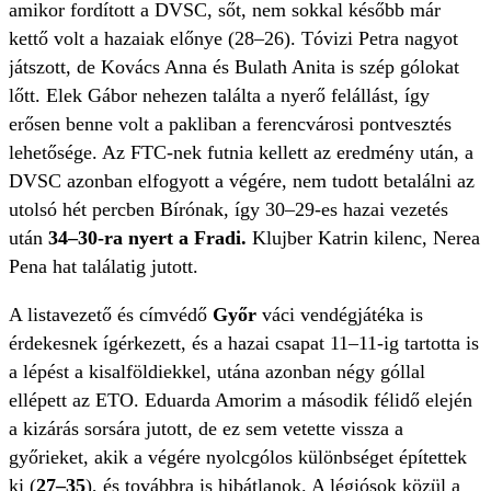
amikor fordított a DVSC, sőt, nem sokkal később már
kettő volt a hazaiak előnye (28–26). Tóvizi Petra nagyot
játszott, de Kovács Anna és Bulath Anita is szép gólokat
lőtt. Elek Gábor nehezen találta a nyerő felállást, így
erősen benne volt a pakliban a ferencvárosi pontvesztés
lehetősége. Az FTC-nek futnia kellett az eredmény után, a
DVSC azonban elfogyott a végére, nem tudott betalálni az
utolsó hét percben Bírónak, így 30–29-es hazai vezetés
után
34–30-ra nyert a Fradi.
Klujber Katrin kilenc, Nerea
Pena hat találatig jutott.
A listavezető és címvédő
Győr
váci vendégjátéka is
érdekesnek ígérkezett, és a hazai csapat 11–11-ig tartotta is
a lépést a kisalföldiekkel, utána azonban négy góllal
ellépett az ETO. Eduarda Amorim a második félidő elején
a kizárás sorsára jutott, de ez sem vetette vissza a
győrieket, akik a végére nyolcgólos különbséget építettek
ki (
27–35
), és továbbra is hibátlanok. A légiósok közül a