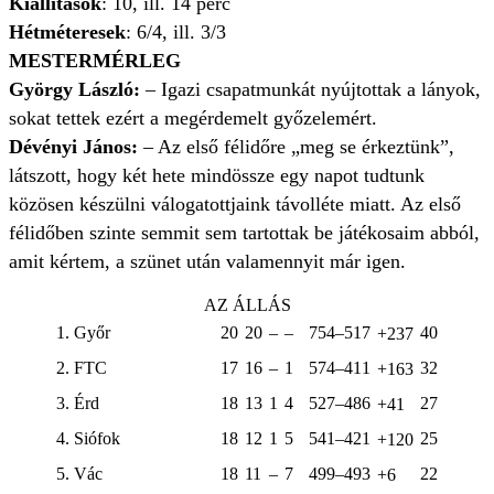
Kiállítások
: 10, ill. 14 perc
Hétméteresek
: 6/4, ill. 3/3
MESTERMÉRLEG
György László:
– Igazi csapatmunkát nyújtottak a lányok,
sokat tettek ezért a megérdemelt győzelemért.
Dévényi János:
– Az első félidőre „meg se érkeztünk”,
látszott, hogy két hete mindössze egy napot tudtunk
közösen készülni válogatottjaink távolléte miatt. Az első
félidőben szinte semmit sem tartottak be játékosaim abból,
amit kértem, a szünet után valamennyit már igen.
AZ ÁLLÁS
1. Győr
20
20
–
–
754–517
40
+237
2. FTC
17
16
–
1
574–411
32
+163
3. Érd
18
13
1
4
527–486
27
+41
4. Siófok
18
12
1
5
541–421
25
+120
5. Vác
18
11
–
7
499–493
22
+6