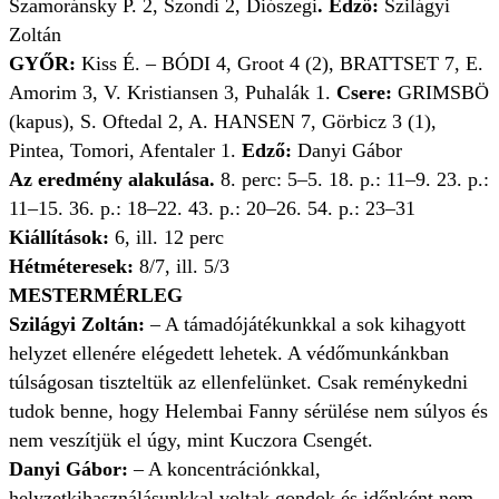
Szamoránsky P. 2, Szondi 2, Diószegi
. Edző:
Szilágyi
Zoltán
GYŐR:
Kiss É. – BÓDI 4, Groot 4 (2), BRATTSET 7, E.
Amorim 3, V. Kristiansen 3, Puhalák 1.
Csere:
GRIMSBÖ
(kapus), S. Oftedal 2, A. HANSEN 7, Görbicz 3 (1),
Pintea, Tomori, Afentaler 1.
Edző:
Danyi Gábor
Az eredmény alakulása.
8. perc: 5–5. 18. p.: 11–9. 23. p.:
11–15. 36. p.: 18–22. 43. p.: 20–26. 54. p.: 23–31
Kiállítások:
6, ill. 12 perc
Hétméteresek:
8/7, ill. 5/3
MESTERMÉRLEG
Szilágyi Zoltán:
– A támadójátékunkkal a sok kihagyott
helyzet ellenére elégedett lehetek. A védőmunkánkban
túlságosan tiszteltük az ellenfelünket. Csak reménykedni
tudok benne, hogy Helembai Fanny sérülése nem súlyos és
nem veszítjük el úgy, mint Kuczora Csengét.
Danyi Gábor:
– A koncentrációnkkal,
helyzetkihasználásunkkal voltak gondok és időnként nem