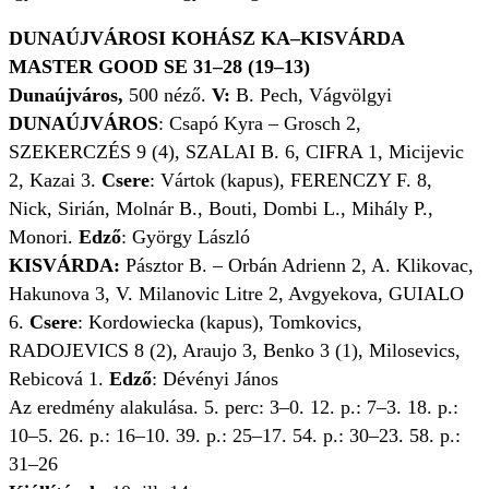
DUNAÚJVÁROSI KOHÁSZ KA–KISVÁRDA
MASTER GOOD SE 31–28 (19–13)
Dunaújváros,
500 néző.
V:
B. Pech, Vágvölgyi
DUNAÚJVÁROS
: Csapó Kyra – Grosch 2,
SZEKERCZÉS 9 (4), SZALAI B. 6, CIFRA 1, Micijevic
2, Kazai 3.
Csere
: Vártok (kapus), FERENCZY F. 8,
Nick, Sirián, Molnár B., Bouti, Dombi L., Mihály P.,
Monori.
Edző
: György László
KISVÁRDA:
Pásztor B. – Orbán Adrienn 2, A. Klikovac,
Hakunova 3, V. Milanovic Litre 2, Avgyekova, GUIALO
6.
Csere
: Kordowiecka (kapus), Tomkovics,
RADOJEVICS 8 (2), Araujo 3, Benko 3 (1), Milosevics,
Rebicová 1.
Edző
: Dévényi János
Az eredmény alakulása. 5. perc: 3–0. 12. p.: 7–3. 18. p.:
10–5. 26. p.: 16–10. 39. p.: 25–17. 54. p.: 30–23. 58. p.:
31–26