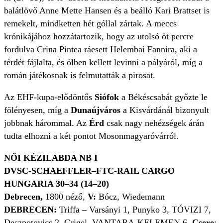
balátlövő Anne Mette Hansen és a beálló Kari Brattset is
remekelt, mindketten hét góllal zártak. A meccs
krónikájához hozzátartozik, hogy az utolsó öt percre
fordulva Crina Pintea ráesett Helembai Fannira, aki a
térdét fájlalta, és ölben kellett levinni a pályáról, míg a
román játékosnak is felmutatták a pirosat.
Az EHF-kupa-elődöntős
Siófok
a Békéscsabát győzte le
fölényesen, míg a
Dunaújváros
a Kisvárdánál bizonyult
jobbnak hárommal. Az
Érd
csak nagy nehézségek árán
tudta elhozni a két pontot Mosonmagyaróvárról.
NŐI KÉZILABDA NB I
DVSC-SCHAEFFLER–FTC-RAIL CARGO
HUNGARIA 30–34 (14–20)
Debrecen,
1800 néző,
V:
Bócz, Wiedemann
DEBRECEN:
Triffa – Varsányi 1, Punyko 3, TÓVIZI 7,
Deszpotovics 2, Grigel, VANTARA-KELEMEN 6.
Csere
: