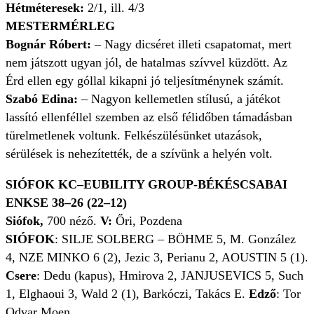
Hétméteresek:
2/1, ill. 4/3
MESTERMÉRLEG
Bognár Róbert:
– Nagy dicséret illeti csapatomat, mert
nem játszott ugyan jól, de hatalmas szívvel küzdött. Az
Érd ellen egy góllal kikapni jó teljesítménynek számít.
Szabó Edina:
– Nagyon kellemetlen stílusú, a játékot
lassító ellenféllel szemben az első félidőben támadásban
türelmetlenek voltunk. Felkészülésünket utazások,
sérülések is nehezítették, de a szívünk a helyén volt.
SIÓFOK KC–EUBILITY GROUP-BÉKÉSCSABAI
ENKSE 38–26 (22–12)
Siófok,
700 néző.
V:
Őri, Pozdena
SIÓFOK
: SILJE SOLBERG – BÖHME 5, M. González
4, NZE MINKO 6 (2), Jezic 3, Perianu 2, AOUSTIN 5 (1).
Csere
: Dedu (kapus), Hmirova 2, JANJUSEVICS 5, Such
1, Elghaoui 3, Wald 2 (1), Barkóczi, Takács E.
Edző
: Tor
Odvar Moen