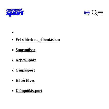
Friss hírek napi bontásban
Sportműsor
Képes Sport
Csupasport
Hátsó füves
Utánpótlássport