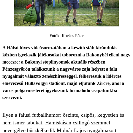
Fotók: Kovács Péter
A Hátsó füves videósorozatában a készítő stáb kirándulás
közben igyekszik játékosokat toborozni a Bakonybél elleni nagy
meccsre: a Bakonyi stoplinyomok aktuális részében
Pénzesgyőrön találkozunk a nagyváros zaja helyett a falu
nyugalmát választó zenészhírességgel, felkeressük a lidérces
elnevezésű Hullavölgyi stadiont, majd eljutunk Zircre, ahol a
város polgármesterét igyekszünk formálódó csapatunkba
szervezni.
Ilyen a falusi futballhumor: őszinte, csípős, kegyetlen és
nem ismer tabukat.
Hamiskásan csillogó szemmel
,
nevetgélve büszkélkedik Molnár Lajos nyugalmazott