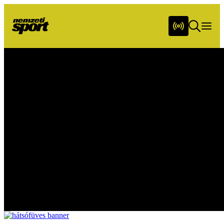
Friss hírek napi bontásban
Sportműsor
Képes Sport
Csupasport
Hátsó füves
Utánpótlássport