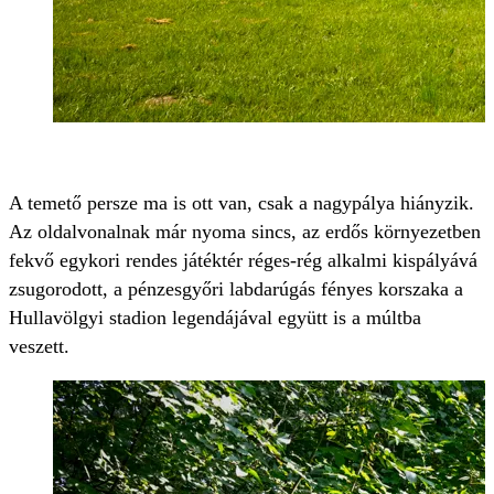
A temető persze ma is ott van, csak a nagypálya hiányzik.
Az oldalvonalnak már nyoma sincs, az erdős környezetben
fekvő egykori
rendes játéktér
réges-rég alkalmi kispályává
zsugorodott, a pénzesgyőri labdarúgás fényes korszaka a
Hullavölgyi stadion legendájával együtt is a múltba
veszett.