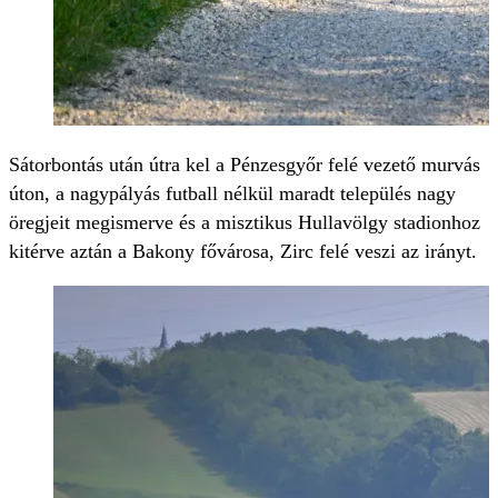
Sátorbontás után útra kel a Pénzesgyőr felé vezető murvás
úton, a nagypályás futball nélkül maradt település nagy
öregjeit megismerve és a misztikus Hullavölgy stadionhoz
kitérve aztán a Bakony fővárosa, Zirc felé veszi az irányt.