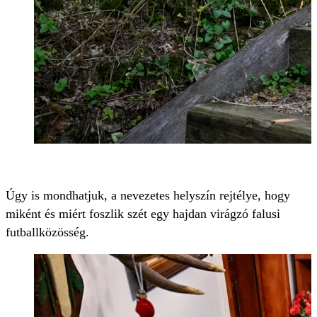
Ú
gy is mondhatjuk, a nevezetes helyszín rejtélye, hogy
miként és miért foszlik szét egy hajdan virágzó falusi
futballközösség.