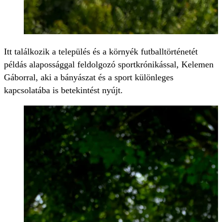
Itt találkozik a település és a környék futballtörténetét
példás alapossággal feldolgozó sportkrónikással, Kelemen
Gáborral, aki a bányászat és a sport különleges
kapcsolatába is betekintést nyújt.