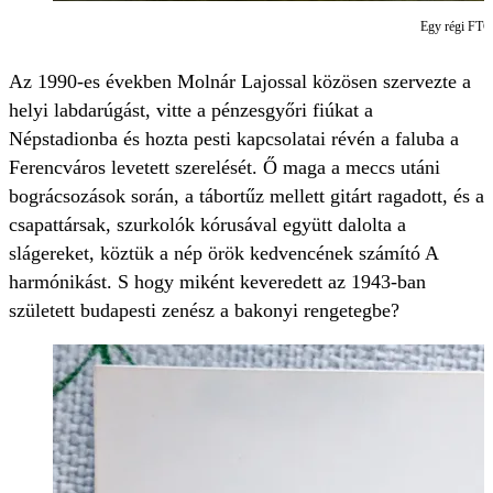
Egy régi FTC–
Az 1990-es években Molnár Lajossal közösen szervezte a
helyi labdarúgást, vitte a pénzesgyőri fiúkat a
Népstadionba és hozta pesti kapcsolatai révén a faluba a
Ferencváros levetett szerelését. Ő maga a meccs utáni
bográcsozások során, a tábortűz mellett gitárt ragadott, és a
csapattársak, szurkolók kórusával együtt dalolta a
slágereket, köztük a nép örök kedvencének számító A
harmónikást. S hogy miként keveredett az 1943-ban
született budapesti zenész a bakonyi rengetegbe?