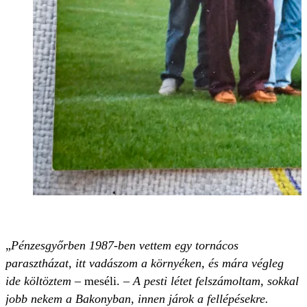
„
Pénzesgyőrben 1987-ben vettem egy tornácos
parasztházat, itt vadászom a környéken, és mára végleg
ide költöztem
– meséli. –
A pesti létet felszámoltam, sokkal
jobb nekem a Bakonyban, innen járok a fellépésekre.