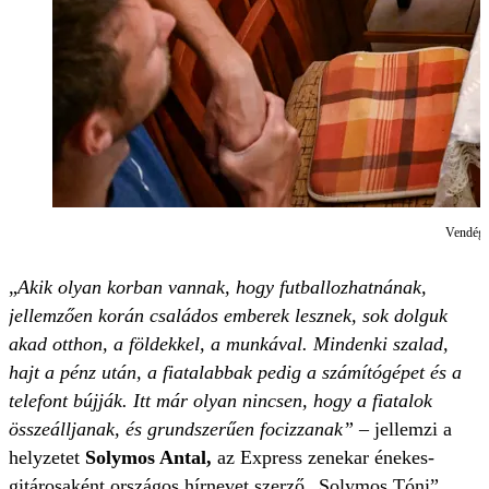
Vendégsé
„
Akik olyan korban vannak, hogy futballozhatnának,
jellemzően korán családos emberek lesznek, sok dolguk
akad otthon, a földekkel, a munkával. Mindenki szalad,
hajt a pénz után, a fiatalabbak pedig a számítógépet és a
telefont bújják. Itt már olyan nincsen, hogy a fiatalok
összeálljanak, és grundszerűen focizzanak”
– jellemzi a
helyzetet
Solymos Antal,
az Express zenekar énekes-
gitárosaként országos hírnevet szerző „Solymos Tóni”.