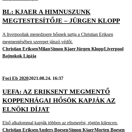
BL: KJAER A HIMNUSZUNK
MEGTESTESÍTŐJE – JÜRGEN KLOPP
A liverpooliak menedzsere hősnek tartja a Christian Eriksen
megmentésében szerepet játszó védőt.
Christian Eriksen
Milan
Simon Kjaer
Jürgen Klopp
Liverpool
Bajnokok Ligája
Foci Eb 2020
2021.08.24. 16:37
UEFA: AZ ERIKSENT MEGMENTŐ
KOPPENHÁGAI HŐSÖK KAPJÁK AZ
ELNÖKI DÍJAT
Első alkalommal kapják többen az elismerést, rögtön kilencen.
Christian Eriksen
Anders Boesen
Simon Kjaer
Morten Boesen