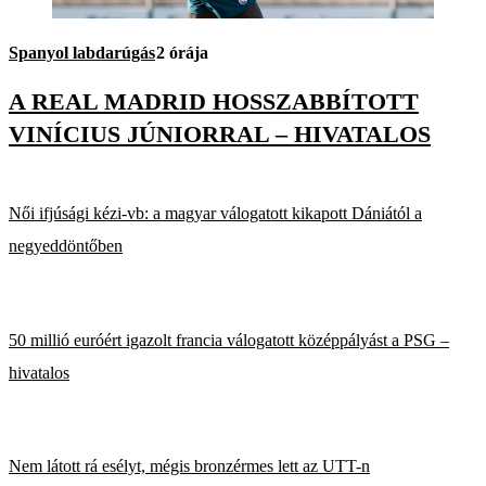
Spanyol labdarúgás
2 órája
A REAL MADRID HOSSZABBÍTOTT
VINÍCIUS JÚNIORRAL – HIVATALOS
Női ifjúsági kézi-vb: a magyar válogatott kikapott Dániától a
negyeddöntőben
50 millió euróért igazolt francia válogatott középpályást a PSG –
hivatalos
Nem látott rá esélyt, mégis bronzérmes lett az UTT-n