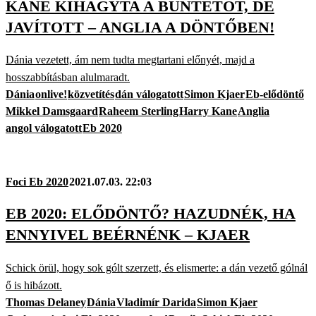
KANE KIHAGYTA A BÜNTETŐT, DE
JAVÍTOTT – ANGLIA A DÖNTŐBEN!
Dánia vezetett, ám nem tudta megtartani előnyét, majd a
hosszabbításban alulmaradt.
Dánia
onlive!
közvetítés
dán válogatott
Simon Kjaer
Eb-elődöntő
Mikkel Damsgaard
Raheem Sterling
Harry Kane
Anglia
angol válogatott
Eb 2020
Foci Eb 2020
2021.07.03. 22:03
EB 2020: ELŐDÖNTŐ? HAZUDNÉK, HA
ENNYIVEL BEÉRNÉNK – KJAER
Schick örül, hogy sok gólt szerzett, és elismerte: a dán vezető gólnál
ő is hibázott.
Thomas Delaney
Dánia
Vladimír Darida
Simon Kjaer