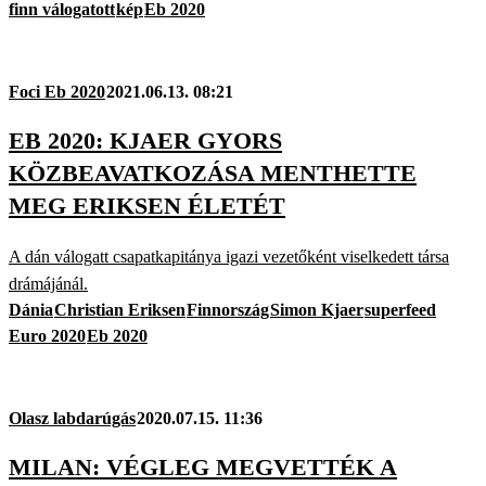
finn válogatott
kép
Eb 2020
Foci Eb 2020
2021.06.13. 08:21
EB 2020: KJAER GYORS
KÖZBEAVATKOZÁSA MENTHETTE
MEG ERIKSEN ÉLETÉT
A dán válogatt csapatkapitánya igazi vezetőként viselkedett társa
drámájánál.
Dánia
Christian Eriksen
Finnország
Simon Kjaer
superfeed
Euro 2020
Eb 2020
Olasz labdarúgás
2020.07.15. 11:36
MILAN: VÉGLEG MEGVETTÉK A