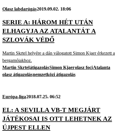
Olasz labdarúgás
2019.09.02. 18:06
SERIE A: HÁROM HÉT UTÁN
ELHAGYJA AZ ATALANTÁT A
SZLOVÁK VÉDŐ
Martin Skrtel helyére a dán válogatott Simon Kjaer érkezett a
bergamóiakhoz.
Martin Skrtel
átigazolás
Simon Kjaer
olasz foci
Atalanta
olasz átigazolás
nemzetközi átigazolás
Európa-liga
2018.07.25. 06:52
EL: A SEVILLA VB-T MEGJÁRT
JÁTÉKOSAI IS OTT LEHETNEK AZ
ÚJPEST ELLEN