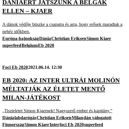
DÁNIÁÉRT JÁTSZUNK A BELGÁK
ELLEN – KJAER
A dánok védője büszke a csapatra és arra, hogy erősek maradtak a
nehéz időkben.
Európa-bajnokság
Dánia
Christian Eriksen
Simon Kjaer
superfeed
Belgium
Eb 2020
Foci Eb 2020
2021.06.14. 12:30
EB 2020: AZ INTER ULTRÁI MOLINÓN
MÉLTATJÁK AZ ÉLETET MENTŐ
MILAN-JÁTÉKOST
„Tiszteletet Simon Kjaernek! Nagyszerű ember és kapitány.”
Dánia
labdarúgás
Christian Eriksen
Milan
dán válogatott
Finnország
Simon Kjaer
Inter
foci Eb 2020
superfeed