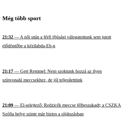
Még több sport
21:32
— A női után a férfi ifjúsági válogatottunk sem jutott
elődöntőbe a kézilabda-Eb-n
21:17
— Gert Remmel: Nem szoktunk hozzá az ilyen
színvonalú meccsekhez, de jól teljesítettünk
21:09
— El-selejtező: Redzicék meccse félbeszakadt; a CSZKA
Szófia helye szinte már biztos a rájátszásban