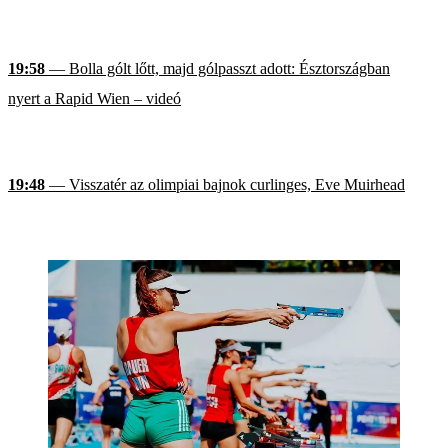
19:58
— Bolla gólt lőtt, majd gólpasszt adott: Észtországban
nyert a Rapid Wien – videó
19:48
— Visszatér az olimpiai bajnok curlinges, Eve Muirhead