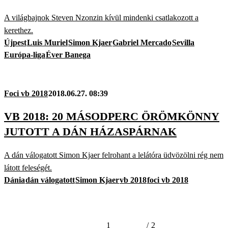
A világbajnok Steven Nzonzin kívül mindenki csatlakozott a
kerethez.
Újpest
Luis Muriel
Simon Kjaer
Gabriel Mercado
Sevilla
Európa-liga
Éver Banega
Foci vb 2018
2018.06.27. 08:39
VB 2018: 20 MÁSODPERC ÖRÖMKÖNNY
JUTOTT A DÁN HÁZASPÁRNAK
A dán válogatott Simon Kjaer felrohant a lelátóra üdvözölni rég nem
látott feleségét.
Dánia
dán válogatott
Simon Kjaer
vb 2018
foci vb 2018
1
/
2