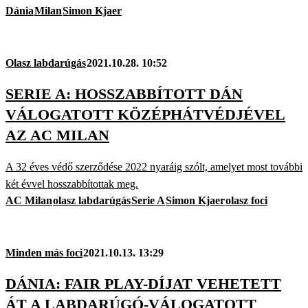
Dánia
Milan
Simon Kjaer
Olasz labdarúgás
2021.10.28. 10:52
SERIE A: HOSSZABBÍTOTT DÁN
VÁLOGATOTT KÖZÉPHÁTVÉDJÉVEL
AZ AC MILAN
A 32 éves védő szerződése 2022 nyaráig szólt, amelyet most további
két évvel hosszabbítottak meg.
AC Milan
olasz labdarúgás
Serie A
Simon Kjaer
olasz foci
Minden más foci
2021.10.13. 13:29
DÁNIA: FAIR PLAY-DÍJAT VEHETETT
ÁT A LABDARÚGÓ-VÁLOGATOTT