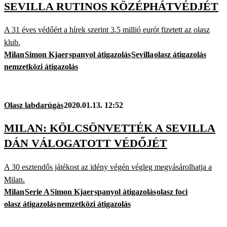
SEVILLA RUTINOS KÖZÉPHÁTVÉDJÉT
A 31 éves védőért a hírek szerint 3.5 millió eurót fizetett az olasz
klub.
Milan
Simon Kjaer
spanyol átigazolás
Sevilla
olasz átigazolás
nemzetközi átigazolás
Olasz labdarúgás
2020.01.13. 12:52
MILAN: KÖLCSÖNVETTÉK A SEVILLA
DÁN VÁLOGATOTT VÉDŐJÉT
A 30 esztendős játékost az idény végén végleg megvásárolhatja a
Milan.
Milan
Serie A
Simon Kjaer
spanyol átigazolás
olasz foci
olasz átigazolás
nemzetközi átigazolás