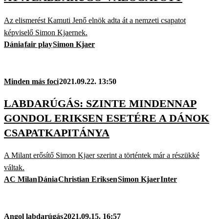
Az elismerést Kamuti Jenő elnök adta át a nemzeti csapatot
képviselő Simon Kjaernek.
Dánia
fair play
Simon Kjaer
Minden más foci
2021.09.22. 13:50
LABDARÚGÁS: SZINTE MINDENNAP
GONDOL ERIKSEN ESETÉRE A DÁNOK
CSAPATKAPITÁNYA
A Milant erősítő Simon Kjaer szerint a történtek már a részükké
váltak.
AC Milan
Dánia
Christian Eriksen
Simon Kjaer
Inter
Angol labdarúgás
2021.09.15. 16:57