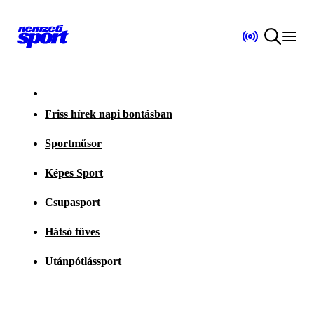
Friss hírek napi bontásban
Sportműsor
Képes Sport
Csupasport
Hátsó füves
Utánpótlássport