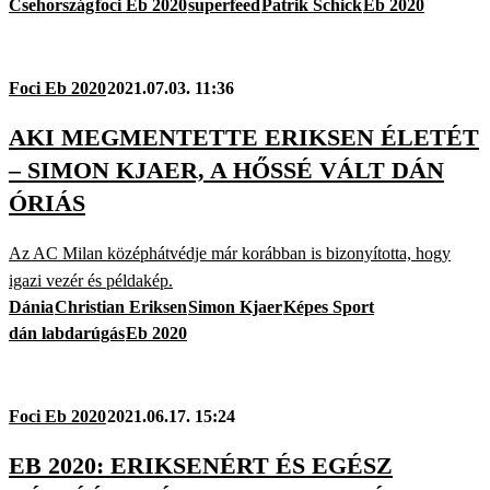
Csehország
foci Eb 2020
superfeed
Patrik Schick
Eb 2020
Foci Eb 2020
2021.07.03. 11:36
AKI MEGMENTETTE ERIKSEN ÉLETÉT
– SIMON KJAER, A HŐSSÉ VÁLT DÁN
ÓRIÁS
Az AC Milan középhátvédje már korábban is bizonyította, hogy
igazi vezér és példakép.
Dánia
Christian Eriksen
Simon Kjaer
Képes Sport
dán labdarúgás
Eb 2020
Foci Eb 2020
2021.06.17. 15:24
EB 2020: ERIKSENÉRT ÉS EGÉSZ