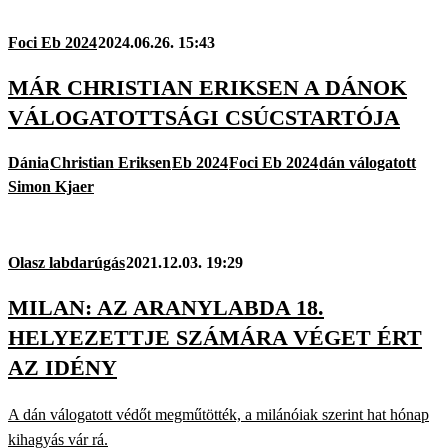
Foci Eb 2024
2024.06.26. 15:43
MÁR CHRISTIAN ERIKSEN A DÁNOK
VÁLOGATOTTSÁGI CSÚCSTARTÓJA
Dánia
Christian Eriksen
Eb 2024
Foci Eb 2024
dán válogatott
Simon Kjaer
Olasz labdarúgás
2021.12.03. 19:29
MILAN: AZ ARANYLABDA 18.
HELYEZETTJE SZÁMÁRA VÉGET ÉRT
AZ IDÉNY
A dán válogatott védőt megműtötték, a milánóiak szerint hat hónap
kihagyás vár rá.