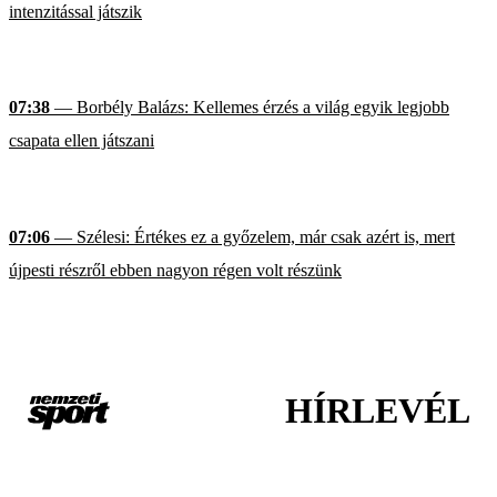
intenzitással játszik
07:38
— Borbély Balázs: Kellemes érzés a világ egyik legjobb
csapata ellen játszani
07:06
— Szélesi: Értékes ez a győzelem, már csak azért is, mert
újpesti részről ebben nagyon régen volt részünk
HÍRLEVÉL