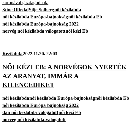
koronával gazdagodnak.
Stine Oftedal
Silje Solberg
női kézilabda
női kézilabda Európa-bajnokság
női kézilabda Eb
női kézilabda Európa-bajnokság 2022
norvég női kézilabda válogatott
női kézi Eb
Kézilabda
2022.11.20. 22:03
NŐI KÉZI EB: A NORVÉGOK NYERTÉK
AZ ARANYAT, IMMÁR A
KILENCEDIKET
női kézilabda
női kézilabda Európa-bajnokság
női kézilabda Eb
női kézilabda Európa-bajnokság 2022
dán női kézlabda-válogatott
női kézi Eb
norvég női kézilabda-válogatott