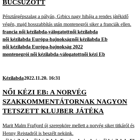
BÚCSÚZOTT
Pénztárgépszalag a pályán, Grbics nagy hibája a rendes játékidő
végén, majd hosszabbítás után montenegrói siker a franciák ellen.
francia női kézilabda-válogatott
női kézilabda
női kézilabda Európa-bajnokság
női kézilabda Eb
női kézilabda Európa-bajnokság 2022
montenegrói női kézilabda-válogatott
női kézi Eb
Kézilabda
2022.11.20. 16:31
NŐI KÉZI EB: A NORVÉG
SZAKKOMMENTÁTORNAK NAGYON
TETSZETT KLUJBER JÁTÉKA
Marit Malm Frafjord új szerepköre mellett a norvég siker titkáról és
Henny Reistadról is beszélt nekünk.