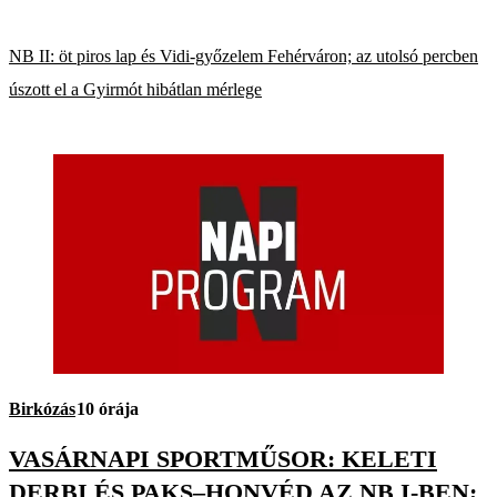
NB II: öt piros lap és Vidi-győzelem Fehérváron; az utolsó percben
úszott el a Gyirmót hibátlan mérlege
Birkózás
10 órája
VASÁRNAPI SPORTMŰSOR: KELETI
DERBI ÉS PAKS–HONVÉD AZ NB I-BEN;