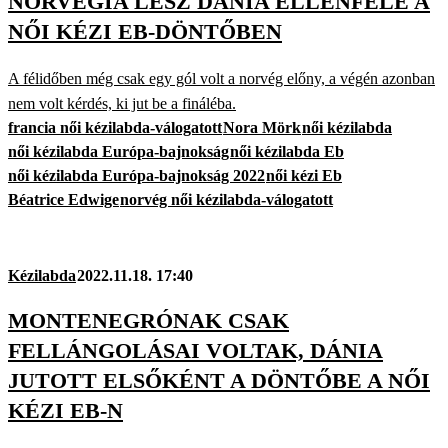
NORVÉGIA LESZ DÁNIA ELLENFELE A
NŐI KÉZI EB-DÖNTŐBEN
A félidőben még csak egy gól volt a norvég előny, a végén azonban
nem volt kérdés, ki jut be a fináléba.
francia női kézilabda-válogatott
Nora Mörk
női kézilabda
női kézilabda Európa-bajnokság
női kézilabda Eb
női kézilabda Európa-bajnokság 2022
női kézi Eb
Béatrice Edwige
norvég női kézilabda-válogatott
Kézilabda
2022.11.18. 17:40
MONTENEGRÓNAK CSAK
FELLÁNGOLÁSAI VOLTAK, DÁNIA
JUTOTT ELSŐKÉNT A DÖNTŐBE A NŐI
KÉZI EB-N