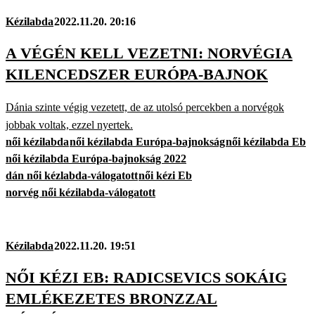
Kézilabda
2022.11.20. 20:16
A VÉGÉN KELL VEZETNI: NORVÉGIA
KILENCEDSZER EURÓPA-BAJNOK
Dánia szinte végig vezetett, de az utolsó percekben a norvégok
jobbak voltak, ezzel nyertek.
női kézilabda
női kézilabda Európa-bajnokság
női kézilabda Eb
női kézilabda Európa-bajnokság 2022
dán női kézlabda-válogatott
női kézi Eb
norvég női kézilabda-válogatott
Kézilabda
2022.11.20. 19:51
NŐI KÉZI EB: RADICSEVICS SOKÁIG
EMLÉKEZETES BRONZZAL