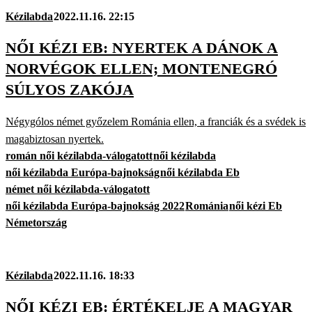
Kézilabda
2022.11.16. 22:15
NŐI KÉZI EB: NYERTEK A DÁNOK A
NORVÉGOK ELLEN; MONTENEGRÓ
SÚLYOS ZAKÓJA
Négygólos német győzelem Románia ellen, a franciák és a svédek is
magabiztosan nyertek.
román női kézilabda-válogatott
női kézilabda
női kézilabda Európa-bajnokság
női kézilabda Eb
német női kézilabda-válogatott
női kézilabda Európa-bajnokság 2022
Románia
női kézi Eb
Németország
Kézilabda
2022.11.16. 18:33
NŐI KÉZI EB: ÉRTÉKELJE A MAGYAR