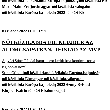
női kézilabda
női kézilabda Európa-bajnokság
női kézilabda Eb
Marit Malm Frafjord
magyar női kézilabda-válogatott
női kézilabda Európa-bajnokság 2022
női kézi Eb
Kézilabda
2022.11.20. 12:36
NŐI KÉZILABDA EB: KLUJBER AZ
ÁLOMCSAPATBAN, REISTAD AZ MVP
A győri Stine Oftedal harmadszor került be a kontinenstorna
legjobbjai közé.
Stine Oftedal
női kézilabda
női kézilabda Európa-bajnokság
női kézilabda Eb
magyar női kézilabda-válogatott
női kézilabda Európa-bajnokság 2022
Henny Reistad
Klujber Katrin
női kézi Eb
álomcsapat
Kézilabda
2022.11.20. 12:25