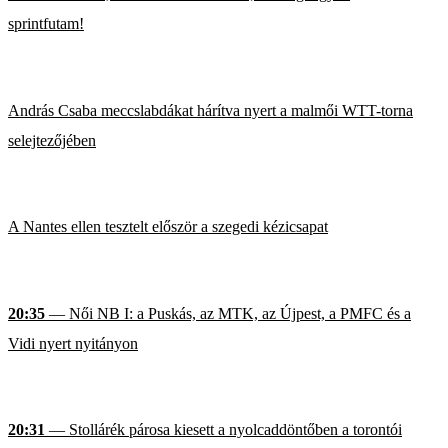
sprintfutam!
András Csaba meccslabdákat hárítva nyert a malmői WTT-torna
selejtezőjében
A Nantes ellen tesztelt először a szegedi kézicsapat
20:35
— Női NB I: a Puskás, az MTK, az Újpest, a PMFC és a
Vidi nyert nyitányon
20:31
— Stollárék párosa kiesett a nyolcaddöntőben a torontói