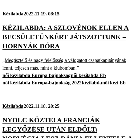
Kézilabda
2022.11.19. 08:15
KÉZILABDA: A SZLOVÉNOK ELLEN A
BECSÜLETÜNKÉRT JÁTSZOTTUNK –
HORNYÁK DÓRA
„Megtisztelő és nagy felelősség a válogatott csapatkapitányának
lenni, teljesen más, mint a klubomban.”
női kézilabda Európa-bajnokság
női kézilabda Eb
női kézilabda Európa-bajnokság 2022
kézilabda
női kézi Eb
Kézilabda
2022.11.18. 20:25
NYOLC KÖZTE! A FRANCIÁK
LEGYŐZÉSE UTÁN ELDŐLT: