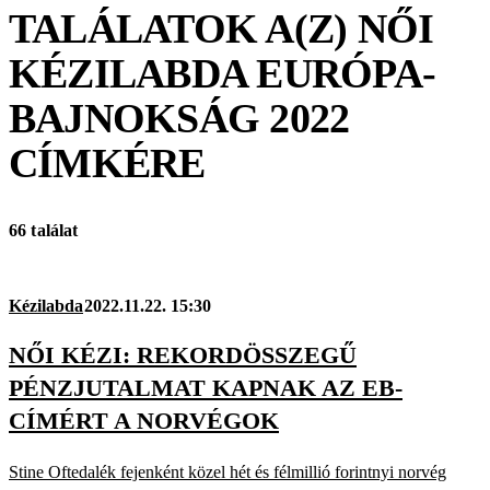
TALÁLATOK A(Z)
NŐI
KÉZILABDA EURÓPA-
BAJNOKSÁG 2022
CÍMKÉRE
66 találat
Kézilabda
2022.11.22. 15:30
NŐI KÉZI: REKORDÖSSZEGŰ
PÉNZJUTALMAT KAPNAK AZ EB-
CÍMÉRT A NORVÉGOK
Stine Oftedalék fejenként közel hét és félmillió forintnyi norvég