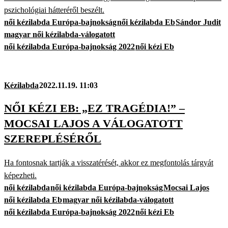
pszichológiai hátteréről beszélt.
női kézilabda Európa-bajnokság
női kézilabda Eb
Sándor Judit
magyar női kézilabda-válogatott
női kézilabda Európa-bajnokság 2022
női kézi Eb
Kézilabda
2022.11.19. 11:03
NŐI KÉZI EB: „EZ TRAGÉDIA!” –
MOCSAI LAJOS A VÁLOGATOTT
SZEREPLÉSÉRŐL
Ha fontosnak tartják a visszatérését, akkor ez megfontolás tárgyát
képezheti.
női kézilabda
női kézilabda Európa-bajnokság
Mocsai Lajos
női kézilabda Eb
magyar női kézilabda-válogatott
női kézilabda Európa-bajnokság 2022
női kézi Eb