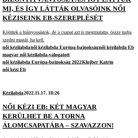
MI, ÉS ÍGY LÁTTÁK OLVASÓINK NŐI
KÉZISEINK EB-SZEREPLÉSÉT
Kijöttek a hiányosságok, de a csapat azt is megmutatta, össze tudja
szedni magát, ha kell.
női kézilabda
női kézilabda Európa-bajnokság
női kézilabda Eb
magyar női kézilabda-válogatott
női kézilabda Európa-bajnokság 2022
Klujber Katrin
női kézi Eb
Kézilabda
2022.11.17. 18:26
NŐI KÉZI EB: KÉT MAGYAR
KERÜLHET BE A TORNA
ÁLOMCSAPATÁBA – SZAVAZZON!