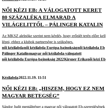
NŐI KÉZI EB: A VÁLOGATOTT KERET
80 SZÁZALÉKA ELMARAD A
VILÁGELITTŐL – PÁLINGER KATALIN
Az MKSZ alelnöke szerint nem kérdés, hogy erőnlét terén előre kell
lépni, ehhez a klubok partnersége is szükséges.
női kézilabda
női kézilabda Európa-bajnokság
női kézilabda Eb
Pálinger Katalin
magyar női kézilabda-válogatott
női kézilabda Európa-bajnokság 2022
Kirsner Erika
női kézi Eb
Kézilabda
2022.11.19. 11:51
NŐI KÉZI EB: „HISZEM, HOGY EZ NEM
MAGYAR BETEGSÉG”
Sándor Judit mentáltréner a magyar női válogatott Eb-szereplésének