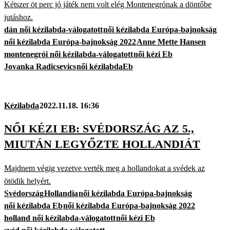
Kétszer öt perc jó játék nem volt elég Montenegrónak a döntőbe
jutáshoz.
dán női kézilabda-válogatott
női kézilabda Európa-bajnokság
női kézilabda Európa-bajnokság 2022
Anne Mette Hansen
montenegrói női kézilabda-válogatott
női kézi Eb
Jovanka Radicsevics
női kézilabdaEb
Kézilabda
2022.11.18. 16:36
NŐI KÉZI EB: SVÉDORSZÁG AZ 5.,
MIUTÁN LEGYŐZTE HOLLANDIÁT
Majdnem végig vezetve verték meg a hollandokat a svédek az
ötödik helyért.
Svédország
Hollandia
női kézilabda Európa-bajnokság
női kézilabda Eb
női kézilabda Európa-bajnokság 2022
holland női kézilabda-válogatott
női kézi Eb