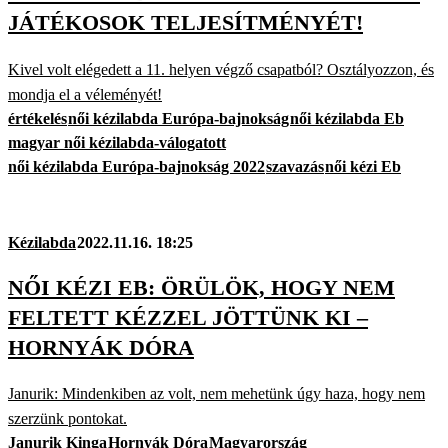
JÁTÉKOSOK TELJESÍTMÉNYÉT!
Kivel volt elégedett a 11. helyen végző csapatból? Osztályozzon, és
mondja el a véleményét!
értékelés
női kézilabda Európa-bajnokság
női kézilabda Eb
magyar női kézilabda-válogatott
női kézilabda Európa-bajnokság 2022
szavazás
női kézi Eb
Kézilabda
2022.11.16. 18:25
NŐI KÉZI EB: ÖRÜLÖK, HOGY NEM
FELTETT KÉZZEL JÖTTÜNK KI –
HORNYÁK DÓRA
Janurik: Mindenkiben az volt, nem mehetünk úgy haza, hogy nem
szerzünk pontokat.
Janurik Kinga
Hornyák Dóra
Magyarország