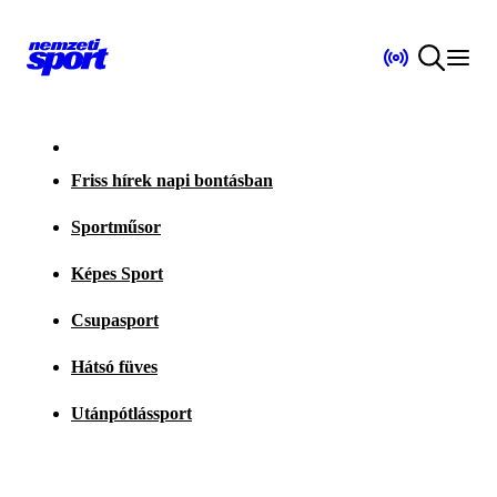
Friss hírek napi bontásban
Sportműsor
Képes Sport
Csupasport
Hátsó füves
Utánpótlássport