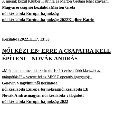
A mieink közül Klujber Katrinra és Márton Grétára lehet szavazni.
Magyarország
női kézilabda
Márton Gréta
női kézilabda Európa-bajnokság
női kézilabda Európa-bajnokság 2022
Klujber Katrin
Kézilabda
2022.11.17. 13:53
NŐI KÉZI EB: ERRE A CSAPATRA KELL
ÉPÍTENI – NOVÁK ANDRÁS
„Miért nem termelt ki az elmúlt 10-15 évben több klasszist az
utánpótlás?” – vetette fel az MKSZ operatív igazgatója.
Golovin Vlagyimir
női kézilabda
női kézilabda Európa-bajnokság
női kézilabda Eb
Novák András
magyar női kézilabda-válogatott
női kézilabda Európa-bajnokság 2022