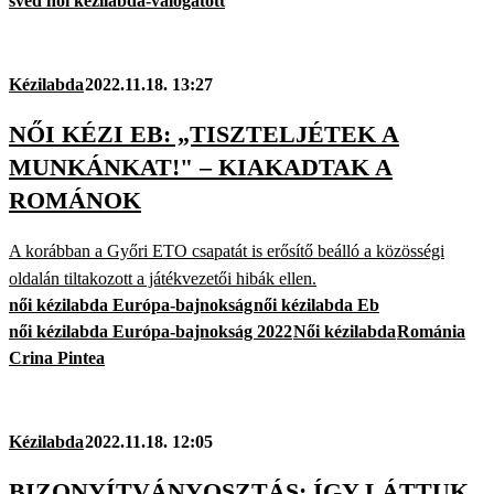
svéd női kézilabda-válogatott
Kézilabda
2022.11.18. 13:27
NŐI KÉZI EB: „TISZTELJÉTEK A
MUNKÁNKAT!" – KIAKADTAK A
ROMÁNOK
A korábban a Győri ETO csapatát is erősítő beálló a közösségi
oldalán tiltakozott a játékvezetői hibák ellen.
női kézilabda Európa-bajnokság
női kézilabda Eb
női kézilabda Európa-bajnokság 2022
Női kézilabda
Románia
Crina Pintea
Kézilabda
2022.11.18. 12:05
BIZONYÍTVÁNYOSZTÁS: ÍGY LÁTTUK