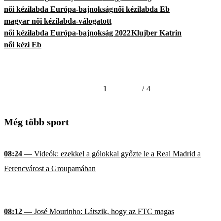
női kézilabda Európa-bajnokság
női kézilabda Eb
magyar női kézilabda-válogatott
női kézilabda Európa-bajnokság 2022
Klujber Katrin
női kézi Eb
1
/
4
Még több sport
08:24
— Videók: ezekkel a gólokkal győzte le a Real Madrid a
Ferencvárost a Groupamában
08:12
— José Mourinho: Látszik, hogy az FTC magas