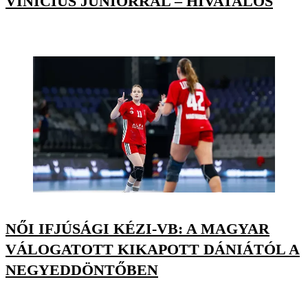
VINÍCIUS JÚNIORRAL – HIVATALOS
NŐI IFJÚSÁGI KÉZI-VB: A MAGYAR
VÁLOGATOTT KIKAPOTT DÁNIÁTÓL A
NEGYEDDÖNTŐBEN