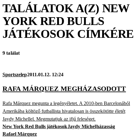
TALÁLATOK A(Z)
NEW
YORK RED BULLS
JÁTÉKOSOK
CÍMKÉRE
9 találat
Sportszelep
2011.01.12. 12:24
RAFA MÁRQUEZ MEGHÁZASODOTT
Rafa Márquez megunta a legényéletet. A 2010-ben Barcelonából
Amerikába költöző futballista hivatalosan is összekötötte életét
Jaydy Michellel. Megmutatjuk az ifjú feleséget.
New York Red Bulls játékosok
Jaydy Michel
házasság
Rafael Márquez