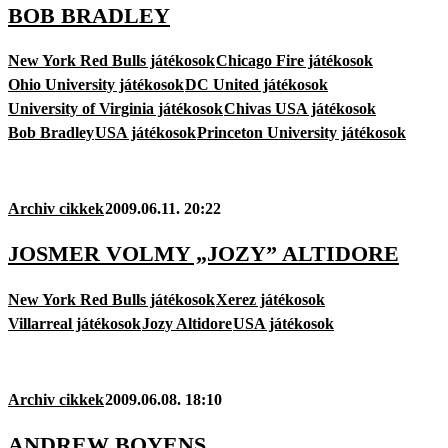
BOB BRADLEY
New York Red Bulls játékosok
Chicago Fire játékosok
Ohio University játékosok
DC United játékosok
University of Virginia játékosok
Chivas USA játékosok
Bob Bradley
USA játékosok
Princeton University játékosok
Archiv cikkek
2009.06.11. 20:22
JOSMER VOLMY „JOZY” ALTIDORE
New York Red Bulls játékosok
Xerez játékosok
Villarreal játékosok
Jozy Altidore
USA játékosok
Archiv cikkek
2009.06.08. 18:10
ANDREW BOYENS