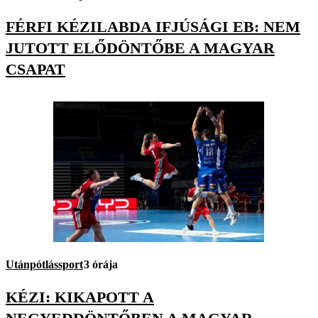
FÉRFI KÉZILABDA IFJÚSÁGI EB: NEM
JUTOTT ELŐDÖNTŐBE A MAGYAR
CSAPAT
Utánpótlássport
3 órája
KÉZI: KIKAPOTT A