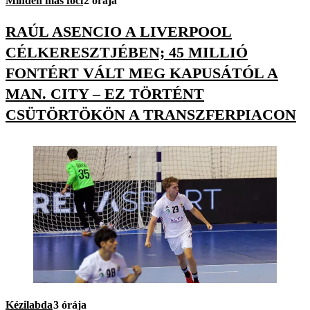
Minden más foci
2 órája
RAÚL ASENCIO A LIVERPOOL
CÉLKERESZTJÉBEN; 45 MILLIÓ
FONTÉRT VÁLT MEG KAPUSÁTÓL A
MAN. CITY – EZ TÖRTÉNT
CSÜTÖRTÖKÖN A TRANSZFERPIACON
Kézilabda
3 órája