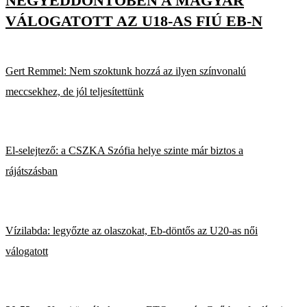
NEGYEDDÖNTŐBEN A MAGYAR
VÁLOGATOTT AZ U18-AS FIÚ EB-N
Gert Remmel: Nem szoktunk hozzá az ilyen színvonalú
meccsekhez, de jól teljesítettünk
El-selejtező: a CSZKA Szófia helye szinte már biztos a
rájátszásban
Vízilabda: legyőzte az olaszokat, Eb-döntős az U20-as női
válogatott