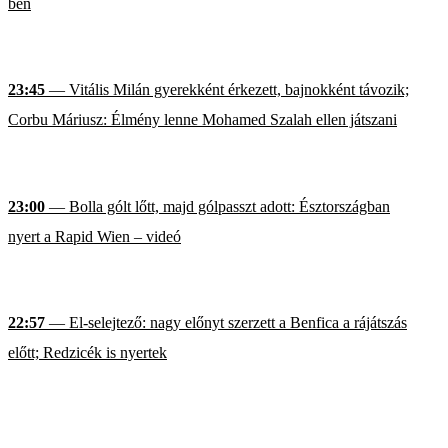
ben
23:45
— Vitális Milán gyerekként érkezett, bajnokként távozik;
Corbu Máriusz: Élmény lenne Mohamed Szalah ellen játszani
23:00
— Bolla gólt lőtt, majd gólpasszt adott: Észtországban
nyert a Rapid Wien – videó
22:57
— El-selejtező: nagy előnyt szerzett a Benfica a rájátszás
előtt; Redzicék is nyertek