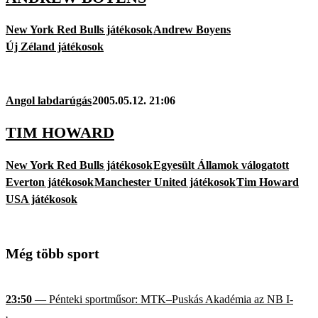
New York Red Bulls játékosok
Andrew Boyens
Új Zéland játékosok
Angol labdarúgás
2005.05.12. 21:06
TIM HOWARD
New York Red Bulls játékosok
Egyesült Államok válogatott
Everton játékosok
Manchester United játékosok
Tim Howard
USA játékosok
Még több sport
23:50
— Pénteki sportműsor: MTK–Puskás Akadémia az NB I-