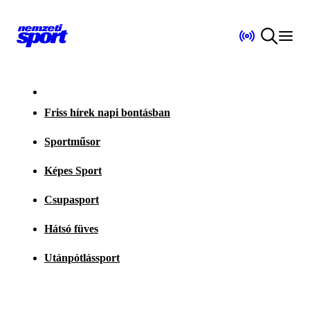
Friss hírek napi bontásban
Sportműsor
Képes Sport
Csupasport
Hátsó füves
Utánpótlássport