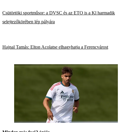
Csütörtöki sportműsor: a DVSC és az ETO is a Kl harmadik
selejtezőkörében lép pályára
Hajnal Tamás: Elton Acolatse elhagyhatja a Ferencvárost