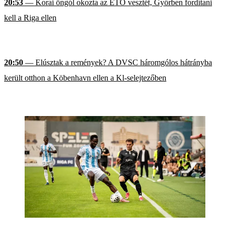
20:53
— Korai öngól okozta az ETO vesztét, Győrben fordítani
kell a Riga ellen
20:50
— Elúsztak a remények? A DVSC háromgólos hátrányba
került otthon a Köbenhavn ellen a Kl-selejtezőben