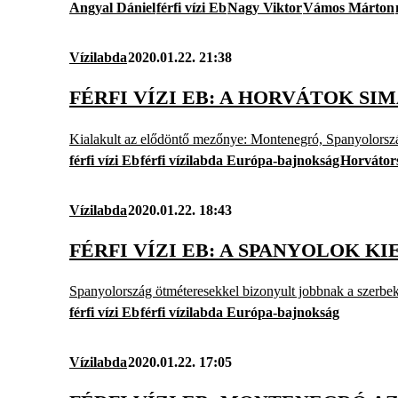
Angyal Dániel
férfi vízi Eb
Nagy Viktor
Vámos Márton
Vízilabda
2020.01.22. 21:38
FÉRFI VÍZI EB: A HORVÁTOK S
Kialakult az elődöntő mezőnye: Montenegró, Spanyolorsz
férfi vízi Eb
férfi vízilabda Európa-bajnokság
Horvátor
Vízilabda
2020.01.22. 18:43
FÉRFI VÍZI EB: A SPANYOLOK K
Spanyolország ötméteresekkel bizonyult jobbnak a szerbek
férfi vízi Eb
férfi vízilabda Európa-bajnokság
Vízilabda
2020.01.22. 17:05