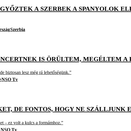
N GYŐZTEK A SZERBEK A SPANYOLOK EL
rszág
Szerbia
NCERTNEK IS ÖRÜLTEM, MEGÉLTEM A 
 de biztosan lesz még rá lehetőségünk.”
e
NSO Tv
T, DE FONTOS, HOGY NE SZÁLLJUNK E
et – ez volt a kulcs a formámhoz.”
d
NSO Tv