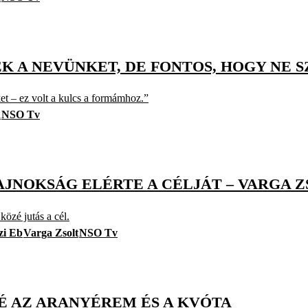
K A NEVÜNKET, DE FONTOS, HOGY NE S
et – ez volt a kulcs a formámhoz.”
d
NSO Tv
AJNOKSÁG ELÉRTE A CÉLJÁT – VARGA 
özé jutás a cél.
ízi Eb
Varga Zsolt
NSO Tv
GÉ AZ ARANYÉREM ÉS A KVÓTA