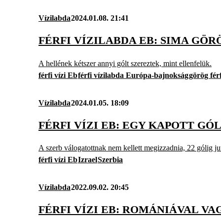
Vízilabda
2024.01.08. 21:41
FÉRFI VÍZILABDA EB: SIMA G
A hellének kétszer annyi gólt szereztek, mint ellenfelük.
férfi vízi Eb
férfi vízilabda Európa-bajnokság
görög férf
Vízilabda
2024.01.05. 18:09
FÉRFI VÍZI EB: EGY KAPOTT GÓ
A szerb válogatottnak nem kellett megizzadnia, 22 gólig ju
férfi vízi Eb
Izrael
Szerbia
Vízilabda
2022.09.02. 20:45
FÉRFI VÍZI EB: ROMÁNIÁVAL 