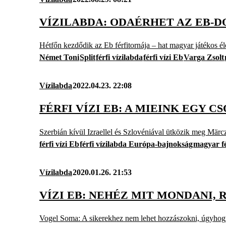
VÍZILABDA: ODAÉRHET AZ EB-
Hétfőn kezdődik az Eb férfitornája – hat magyar játékos éle
Német Toni
Split
férfi vízilabda
férfi vízi Eb
Varga Zsolt
Vízilabda
2022.04.23. 22:08
FÉRFI VÍZI EB: A MIEINK EGY 
Szerbián kívül Izraellel és Szlovéniával ütközik meg Märc
férfi vízi Eb
férfi vízilabda Európa-bajnokság
magyar fé
Vízilabda
2020.01.26. 21:53
VÍZI EB: NEHÉZ MIT MONDANI,
Vogel Soma: A sikerekhez nem lehet hozzászokni, úgyhog