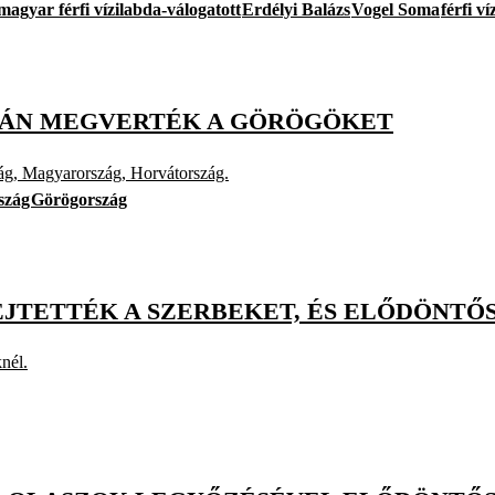
magyar férfi vízilabda-válogatott
Erdélyi Balázs
Vogel Soma
férfi v
IMÁN MEGVERTÉK A GÖRÖGÖKET
ág, Magyarország, Horvátország.
szág
Görögország
IEJTETTÉK A SZERBEKET, ÉS ELŐDÖNTŐ
nél.