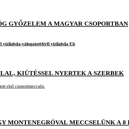
ÖRÖG GYŐZELEM A MAGYAR CSOPORTBAN
i vízilabda-válogatott
férfi vízilabda Eb
LLAL, KIÜTÉSSEL NYERTEK A SZERBEK
tott első csoportmeccsén.
VAGY MONTENEGRÓVAL MECCSELÜNK A 8