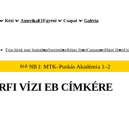
Kézi
Amerika
F1
Egyéni
Csapat
Galéria
Friss hírek napi bontásban
Sportműsor
Képes Sport
Csupasport
Hátsó füves
Utá
NB I: MTK–Puskás Akadémia 1–2
ÉLŐ
RFI VÍZI EB
CÍMKÉRE