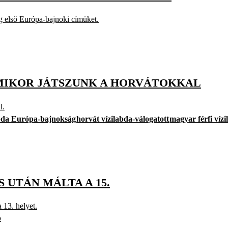
 első Európa-bajnoki címüket.
 MIKOR JÁTSZUNK A HORVÁTOKKAL
l.
labda Európa-bajnokság
horvát vízilabda-válogatott
magyar férfi vízi
 UTÁN MÁLTA A 15.
 13. helyet.
b