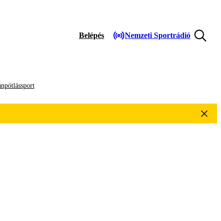
Belépés
Nemzeti Sportrádió
npótlássport