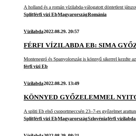
A holland és a román vízilabda-válogatott döntetlent játsz
Split
férfi vízi Eb
Magyarország
Románia
Vízilabda
2022.08.29. 20:57
FÉRFI VÍZILABDA EB: SIMA GY
Montenegró és Spanyolország is könnyű sikerrel kezdte a
férfi vízi Eb
Vízilabda
2022.08.29. 13:49
KÖNNYED GYŐZELEMMEL NYITO
A spliti Eb első csoportmeccsén 23–7-es győzelmet arattun
Split
férfi vízi Eb
Magyarország
Szlovénia
férfi vízilab
Vízilabda
2022.08.29. 08:21