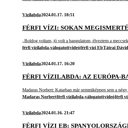
Vízilabda
2024.01.17. 18:51
FÉRFI VÍZI: SOKAN MEGISMERTÉ
„Boldog voltam, jó volt a hangulatom, élveztem a meccsek
férfi vízilabda-válogatott
videó
férfi vízi Eb
Tátrai Dávi
Vízilabda
2024.01.17. 16:20
FÉRFI VÍZILABDA: AZ EURÓPA-B
Madaras Norbert: Katarban már semmiképpen sem a négy k
Madaras Norbert
férfi vízilabda-válogatott
videó
férfi v
Vízilabda
2024.01.16. 21:47
FÉRFI VÍZI EB: SPANYOLORSZÁ