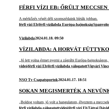
FÉRFI VÍZI EB: ŐRÜLT MECCSE
A mérkőzés végét déli szomszédaink bírták jobban.
férfi vízi Eb
férfi vízilabda Európa-bajnokság
Spanyolo
Vízilabda
2024.01.18. 09:50
VÍZILABDA: A HORVÁT FÜTTYKO
„Jó lett volna érmet nyerni a zágrábi Európa-bajnokságon,
videó
férfi vízi Eb
férfi vízilabda válogatott
Vigvári Vinc
NSO Tv Csapatsportok
2024.01.17. 18:51
SOKAN MEGISMERTÉK A NEVÜNKE
„Boldog voltam, jó volt a hangulatom, élveztem a meccsek
férfi vízilabda-válogatott
videó
férfi vízi Eb
Tátrai Dávi