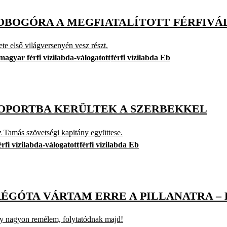
DOBOGÓRA A MEGFIATALÍTOTT FÉRFIV
te első világversenyén vesz részt.
magyar férfi vízilabda-válogatott
férfi vízilabda Eb
CSOPORTBA KERÜLTEK A SZERBEKKEL
z Tamás szövetségi kapitány együttese.
rfi vízilabda-válogatott
férfi vízilabda Eb
 RÉGÓTA VÁRTAM ERRE A PILLANATRA –
y nagyon remélem, folytatódnak majd!