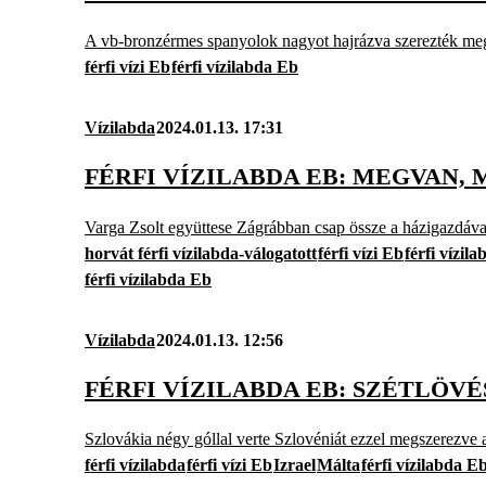
A vb-bronzérmes spanyolok nagyot hajrázva szerezték meg
férfi vízi Eb
férfi vízilabda Eb
Vízilabda
2024.01.13. 17:31
FÉRFI VÍZILABDA EB: MEGVAN,
Varga Zsolt együttese Zágrábban csap össze a házigazdáva
horvát férfi vízilabda-válogatott
férfi vízi Eb
férfi vízi
férfi vízilabda Eb
Vízilabda
2024.01.13. 12:56
FÉRFI VÍZILABDA EB: SZÉTLÖVÉS
Szlovákia négy góllal verte Szlovéniát ezzel megszerezve a
férfi vízilabda
férfi vízi Eb
Izrael
Málta
férfi vízilabda E