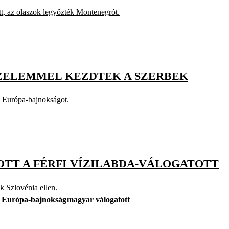
ott, az olaszok legyőzték Montenegrót.
ŐZELEMMEL KEZDTEK A SZERBEK
z Európa-bajnokságot.
TT A FÉRFI VÍZILABDA-VÁLOGATOTT
k Szlovénia ellen.
da Európa-bajnokság
magyar válogatott