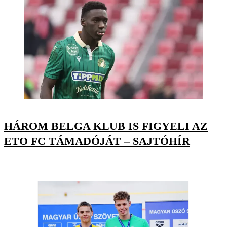
HÁROM BELGA KLUB IS FIGYELI AZ
ETO FC TÁMADÓJÁT – SAJTÓHÍR