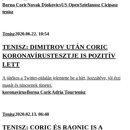
Borna Coric
Novak Djokovics
US Open
Sztefanosz Cicipasz
tenisz
Tenisz
2020.06.22. 10:54
TENISZ: DIMITROV UTÁN CORIC
KORONAVÍRUSTESZTJE IS POZITÍV
LETT
A játékos a Twitter-oldalán jelentette be a hírt, hozzátéve, jól érzi
magát és nincsenek tünetei.
koronavírus
Borna Coric
Adria Tour
tenisz
Tenisz
2020.02.13. 06:40
TENISZ: CORIC ÉS RAONIC IS A