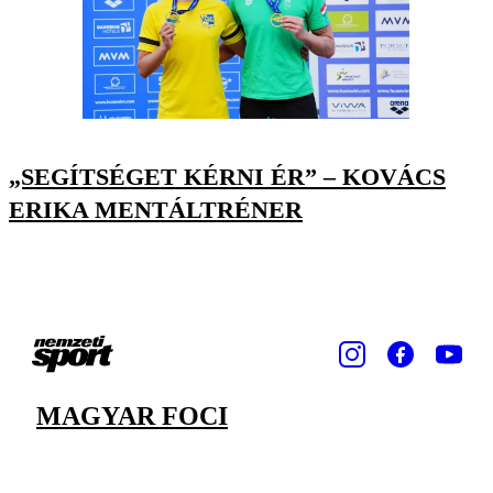
„SEGÍTSÉGET KÉRNI ÉR” – KOVÁCS
ERIKA MENTÁLTRÉNER
MAGYAR FOCI