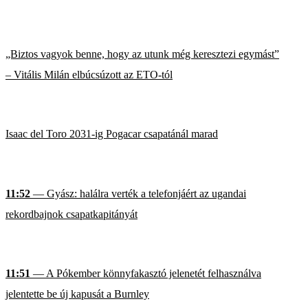
„Biztos vagyok benne, hogy az utunk még keresztezi egymást”
– Vitális Milán elbúcsúzott az ETO-tól
Isaac del Toro 2031-ig Pogacar csapatánál marad
11:52
— Gyász: halálra verték a telefonjáért az ugandai
rekordbajnok csapatkapitányát
11:51
— A Pókember könnyfakasztó jelenetét felhasználva
jelentette be új kapusát a Burnley