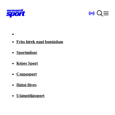
Friss hírek napi bontásban
Sportműsor
Képes Sport
Csupasport
Hátsó füves
Utánpótlássport