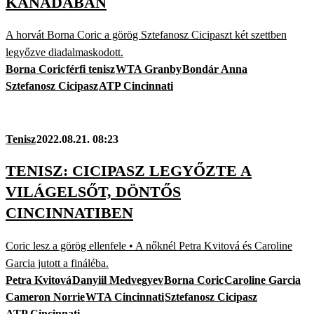
KANADÁBAN
A horvát Borna Coric a görög Sztefanosz Cicipaszt két szettben
legyőzve diadalmaskodott.
Borna Coric
férfi tenisz
WTA Granby
Bondár Anna
Sztefanosz Cicipasz
ATP Cincinnati
Tenisz
2022.08.21. 08:23
TENISZ: CICIPASZ LEGYŐZTE A
VILÁGELSŐT, DÖNTŐS
CINCINNATIBEN
Coric lesz a görög ellenfele • A nőknél Petra Kvitová és Caroline
Garcia jutott a fináléba.
Petra Kvitová
Danyiil Medvegyev
Borna Coric
Caroline Garcia
Cameron Norrie
WTA Cincinnati
Sztefanosz Cicipasz
ATP Cincinnati