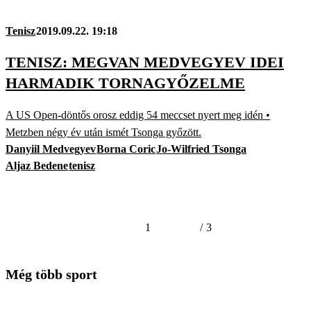
Tenisz
2019.09.22. 19:18
TENISZ: MEGVAN MEDVEGYEV IDEI
HARMADIK TORNAGYŐZELME
A US Open-döntős orosz eddig 54 meccset nyert meg idén •
Metzben négy év után ismét Tsonga győzött.
Danyiil Medvegyev
Borna Coric
Jo-Wilfried Tsonga
Aljaz Bedene
tenisz
1
/
3
Még több sport