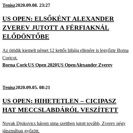
Tenisz
2020.09.08. 23:27
US OPEN: ELSŐKÉNT ALEXANDER
ZVEREV JUTOTT A FÉRFIAKNÁL
ELŐDÖNTŐBE
Az ötödik kiemelt német 12 kettős hibája ellenére is legyőzte Borna
Coricot.
Borna Coric
US Open 2020
US Open
Alexander Zverev
Tenisz
2020.09.05. 08:21
US OPEN: HIHETETLEN – CICIPASZ
HAT MECCSLABDÁRÓL VESZÍTETT
Novak Djokovics három sima szettben jutott tovább, Zverev négy
játszmában győzött.