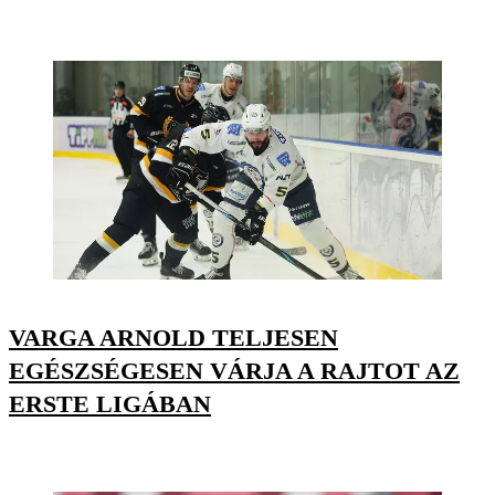
VARGA ARNOLD TELJESEN
EGÉSZSÉGESEN VÁRJA A RAJTOT AZ
ERSTE LIGÁBAN