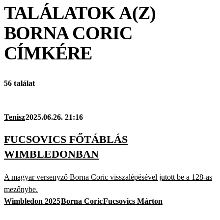
TALÁLATOK A(Z)
BORNA CORIC
CÍMKÉRE
56 találat
Tenisz
2025.06.26. 21:16
FUCSOVICS FŐTÁBLÁS
WIMBLEDONBAN
A magyar versenyző Borna Coric visszalépésével jutott be a 128-as
mezőnybe.
Wimbledon 2025
Borna Coric
Fucsovics Márton