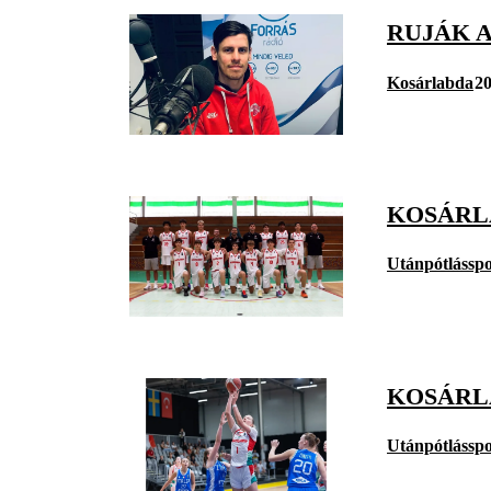
RUJÁK A
Kosárlabda
20
KOSÁRLA
Utánpótlásspo
KOSÁRL
Utánpótlásspo