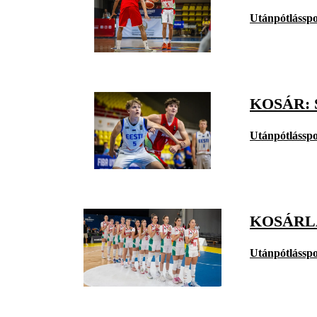
Utánpótlásspo
KOSÁR: 
Utánpótlásspo
KOSÁRLA
Utánpótlásspo