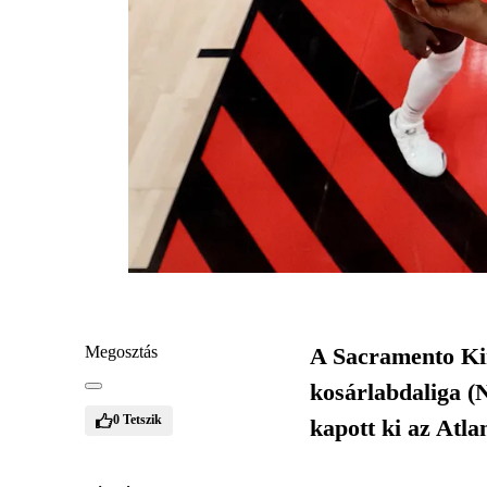
Megosztás
A Sacramento Kin
kosárlabdaliga (
0
Tetszik
kapott ki az Atla