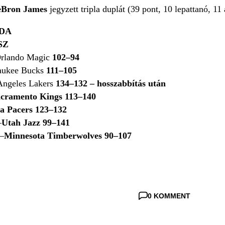
eBron James
jegyzett tripla duplát (39 pont, 10 lepattanó, 11 
DA
SZ
rlando Magic
102–94
aukee Bucks
111–105
Angeles Lakers
134–132 – hosszabbítás után
cramento Kings 113–140
a Pacers 123–132
–
Utah Jazz 99–141
–
Minnesota Timberwolves 90–107
0 KOMMENT