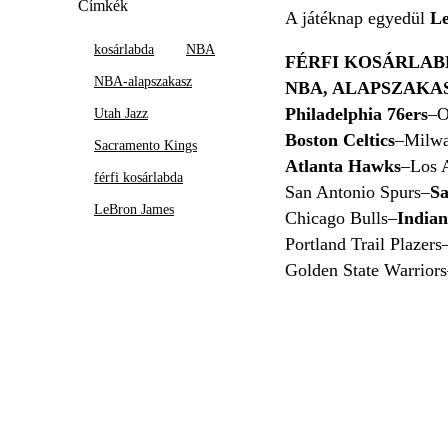
Címkék
A játéknap egyedül
L
kosárlabda
NBA
FÉRFI KOSÁRLAB
NBA-alapszakasz
NBA, ALAPSZAKA
Philadelphia 76ers
–O
Utah Jazz
Boston Celtics
–Milw
Sacramento Kings
Atlanta Hawks
–Los 
férfi kosárlabda
San Antonio Spurs–
Sa
LeBron James
Chicago Bulls–
Indian
Portland Trail Plazers
Golden State Warriors