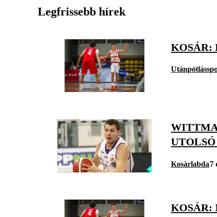
Legfrissebb hírek
KOSÁR: 
Utánpótlásspo
WITTMAN
UTOLSÓ
Kosárlabda
7 
KOSÁR: 