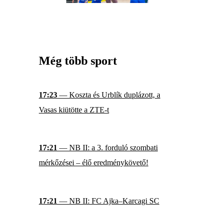
Még több sport
17:23
— Koszta és Urblík duplázott, a
Vasas kiütötte a ZTE-t
17:21
— NB II: a 3. forduló szombati
mérkőzései – élő eredménykövető!
17:21
— NB II: FC Ajka–Karcagi SC