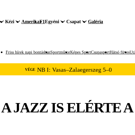
Kézi
Amerika
F1
Egyéni
Csapat
Galéria
Friss hírek napi bontásban
Sportműsor
Képes Sport
Csupasport
Hátsó füves
Utá
NB I: Vasas–Zalaegerszeg 5–0
VÉGE
 A JAZZ IS ELÉRTE A