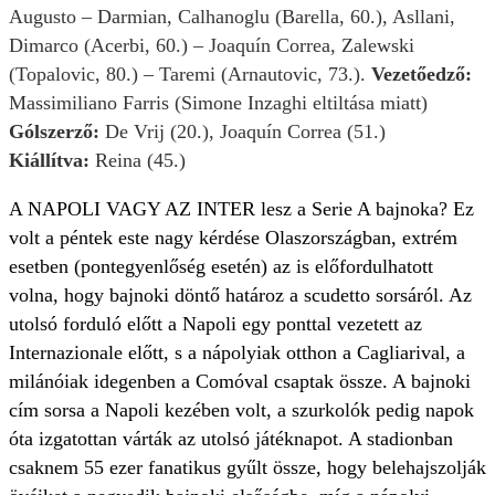
Augusto – Darmian, Calhanoglu (Barella, 60.), Asllani,
Dimarco (Acerbi, 60.) – Joaquín Correa, Zalewski
(Topalovic, 80.) – Taremi (Arnautovic, 73.).
Vezetőedző:
Massimiliano Farris (Simone Inzaghi eltiltása miatt)
Gólszerző:
De Vrij (20.), Joaquín Correa (51.)
Kiállítva:
Reina (45.)
A NAPOLI VAGY AZ INTER lesz a Serie A bajnoka? Ez
volt a péntek este nagy kérdése Olaszországban, extrém
esetben (pontegyenlőség esetén) az is előfordulhatott
volna, hogy bajnoki döntő határoz a scudetto sorsáról. Az
utolsó forduló előtt a Napoli egy ponttal vezetett az
Internazionale előtt, s a nápolyiak otthon a Cagliarival, a
milánóiak idegenben a Comóval csaptak össze. A bajnoki
cím sorsa a Napoli kezében volt, a szurkolók pedig napok
óta izgatottan várták az utolsó játéknapot. A stadionban
csaknem 55 ezer fanatikus gyűlt össze, hogy belehajszolják