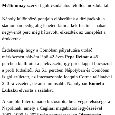
McTominay
szerzett gólt csodálatos félollós mozdulattal.
Nápoly különböző pontjain előkerültek a tűzijátékok, a
stadionban pedig alig lehetett látni a kék füsttől – habár
negyvenöt perc még hátravolt, elkezdték az ünneplést a
drukkerek.
Érdekesség, hogy a Comóban pályafutása utolsó
mérkőzésén pályára lépő 42 éves
Pepe Reinát
a 45.
percben kiállította a játékvezető, így piros lappal búcsúzott
a profi futballtól. Az 51. percben Nápolyban és Comóban
is gól született, az Internazonale Joaquín Correa találatával
2–0-ra vezetett, de ami fontosabb: Nápolyban
Romelu
Lukaku
elvarrta a szálakat.
A korábbi Inter-támadó biztosította be a végső elsőséget a
Napolinak, amely a Cagliari magabiztos legyőzésével
1987, 1990 és 2023 után negyedszer lett Olaszország