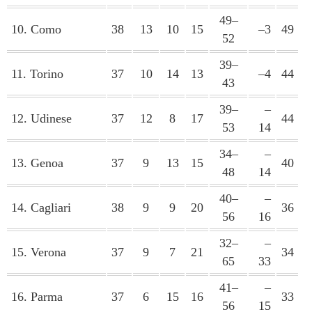
49–
10. Como
38
13
10
15
–3
49
52
39–
11. Torino
37
10
14
13
–4
44
43
39–
–
12. Udinese
37
12
8
17
44
53
14
34–
–
13. Genoa
37
9
13
15
40
48
14
40–
–
14. Cagliari
38
9
9
20
36
56
16
32–
–
15. Verona
37
9
7
21
34
65
33
41–
–
16. Parma
37
6
15
16
33
56
15