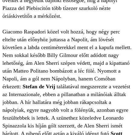
övéiket a negyedik bajnoki elsőségbe, míg a nápolyi
Piazza del Plebiscitón több tízezer szurkoló nézte
óriáskivetítőn a mérkőzést.
Giacomo Raspadori közel volt hozzá, hogy négy perc
eltelte után előnyhöz juttassa a Napolit, ám lövését
követően a labda centiméterekkel ment el a kapufa mellett.
Nem sokkal később Billy Gilmour előtt adódott nagy
lehetőség, ám Alen Sherri szépen védett, majd a kipattanó
után Matteo Politano bombázott a léc fölé. Nyomott a
Napoli, ám a gól nem Nápolyban, hanem Comóban
érkezett:
Stefan de Vrij
találatával megszerezte a vezetést
az Internazionale, ebben a pillanatban a milánóiak álltak
jobban. A hír hallatára még jobban rákapcsoltak a
nápolyiak, egyre nagyobb volt a fölényük, azonban egyre
feszültebbek is lettek. A szünethez közeledve Leonardo
Spinazzola kis híján gólt szerzett, de Alen Sherri ismét
hárított. A pihenő előtt aztán a kiváló idényt futó
Scott