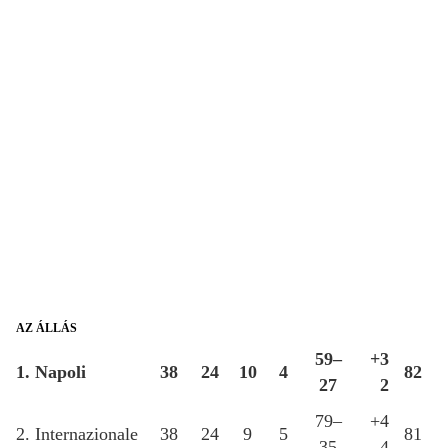
AZ ÁLLÁS
59–
+3
1. Napoli
38
24
10
4
82
27
2
79–
+4
2. Internazionale
38
24
9
5
81
35
4