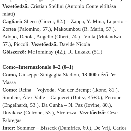
Vezetőedző:
Cristian Stellini (Antonio Conte eltiltása
miatt)
Cagliari:
Sherri (Ciocci, 82.) – Zappa, Y. Mina, Luperto –
Zortea (Palomino, 57.), Makoumbou (R. Marin, 57.),
Adopo, Deiola, Augello (Obert, 74.) –Viola (Mutandwa,
57.), Piccoli.
Vezetőedző:
Davide Nicola
Gólszerző:
McTominay (42.), R. Lukaku (51.)
Como–Internazionale 0–2 (0–1)
Como,
Giuseppe Sinigaglia Stadion,
13 000
néző.
V:
Massa
Como:
Reina – Vojvoda, Van der Brempt (Ikoné, 81.),
Smolcic, Álex Valle – Caqueret (Butez, 45+3.), Perrone
(Engelhardt, 53.), Da Cunha – N. Paz (Iovine, 80.),
Duvikasz (Cutrone, 53.), Strefezza.
Vezetőedző:
Cesc
Fabregas
Inter:
Sommer – Bisseck (Dumfries, 60.), De Vrij, Carlos