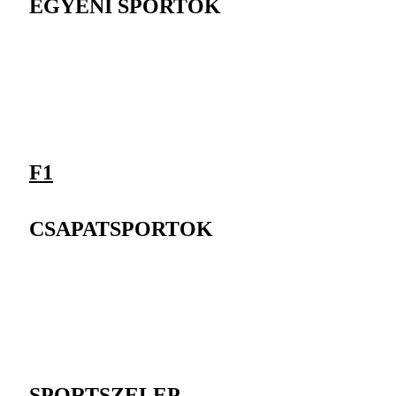
EGYÉNI SPORTOK
F1
CSAPATSPORTOK
SPORTSZELEP