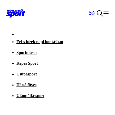
Friss hírek napi bontásban
Sportműsor
Képes Sport
Csupasport
Hátsó füves
Utánpótlássport