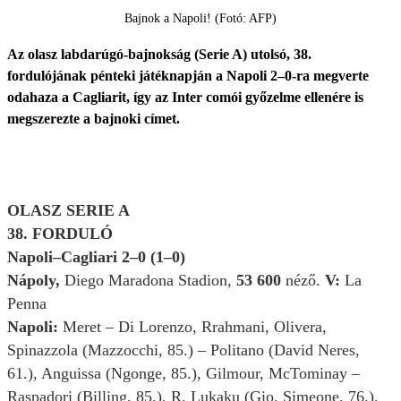
Bajnok a Napoli! (Fotó: AFP)
Az olasz labdarúgó-bajnokság (Serie A) utolsó, 38.
fordulójának pénteki játéknapján a Napoli 2–0-ra megverte
odahaza a Cagliarit, így az Inter comói győzelme ellenére is
megszerezte a bajnoki címet.
OLASZ SERIE A
38. FORDULÓ
Napoli–Cagliari 2–0 (1–0)
Nápoly,
Diego Maradona Stadion,
53 600
néző.
V:
La
Penna
Napoli:
Meret – Di Lorenzo, Rrahmani, Olivera,
Spinazzola (Mazzocchi, 85.) – Politano (David Neres,
61.), Anguissa (Ngonge, 85.), Gilmour, McTominay –
Raspadori (Billing, 85.), R. Lukaku (Gio. Simeone, 76.).