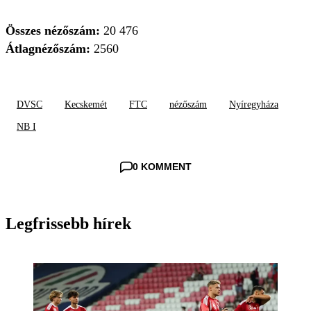
Összes nézőszám:
20 476
Átlagnézőszám:
2560
DVSC
Kecskemét
FTC
nézőszám
Nyíregyháza
NB I
0 KOMMENT
Legfrissebb hírek