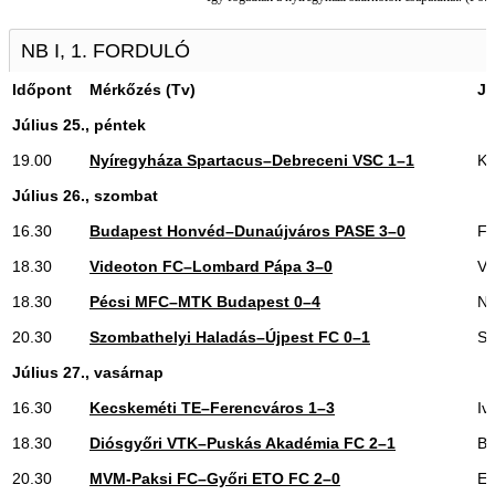
NB I, 1. FORDULÓ
Időpont
Mérkőzés (Tv)
Já
Július 25., péntek
19.00
Nyíregyháza Spartacus–Debreceni VSC 1–1
Ka
Július 26., szombat
16.30
Budapest Honvéd–Dunaújváros PASE 3–0
Fa
18.30
Videoton FC–Lombard Pápa 3–0
Va
18.30
Pécsi MFC–MTK Budapest 0–4
N
20.30
Szombathelyi Haladás–Újpest FC 0–1
So
Július 27., vasárnap
16.30
Kecskeméti TE–Ferencváros 1–3
Iv
18.30
Diósgyőri VTK–Puskás Akadémia FC 2–1
Bo
20.30
MVM-Paksi FC–Győri ETO FC
2–0
Er