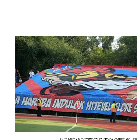
Így fogadták a nyíregyházi szurkolók csapatukat. (Fot