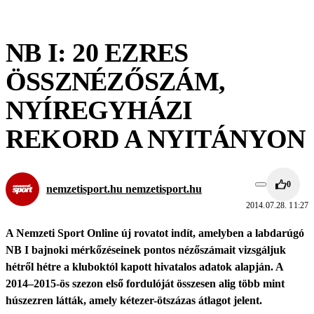
NB I: 20 EZRES
ÖSSZNÉZŐSZÁM,
NYÍREGYHÁZI
REKORD A NYITÁNYON
0
nemzetisport.hu nemzetisport.hu
2014.07.28. 11:27
A Nemzeti Sport Online új rovatot indít, amelyben a labdarúgó
NB I bajnoki mérkőzéseinek pontos nézőszámait vizsgáljuk
hétről hétre a kluboktól kapott hivatalos adatok alapján. A
2014–2015-ös szezon első fordulóját összesen alig több mint
húszezren látták, amely kétezer-ötszázas átlagot jelent.