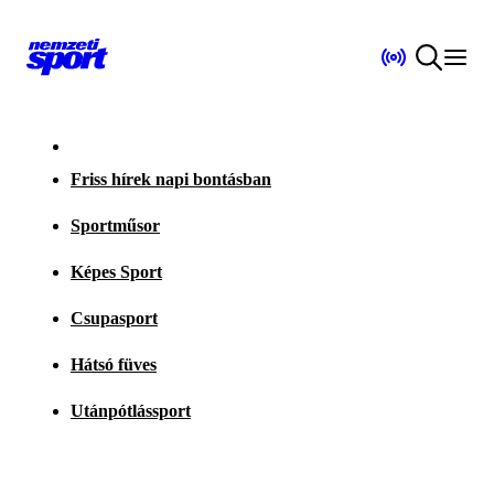
Friss hírek napi bontásban
Sportműsor
Képes Sport
Csupasport
Hátsó füves
Utánpótlássport