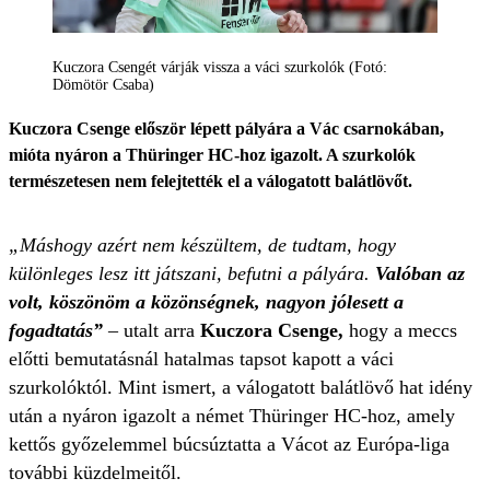
Kuczora Csengét várják vissza a váci szurkolók (Fotó:
Dömötör Csaba)
Kuczora Csenge először lépett pályára a Vác csarnokában,
mióta nyáron a Thüringer HC-hoz igazolt. A szurkolók
természetesen nem felejtették el a válogatott balátlövőt.
„Máshogy azért nem készültem, de tudtam, hogy
különleges lesz itt játszani, befutni a pályára.
Valóban az
volt, köszönöm a közönségnek, nagyon jólesett a
fogadtatás”
– utalt arra
Kuczora Csenge,
hogy a meccs
előtti bemutatásnál hatalmas tapsot kapott a váci
szurkolóktól. Mint ismert, a válogatott balátlövő hat idény
után a nyáron igazolt a német Thüringer HC-hoz, amely
kettős győzelemmel búcsúztatta a Vácot az Európa-liga
további küzdelmeitől.