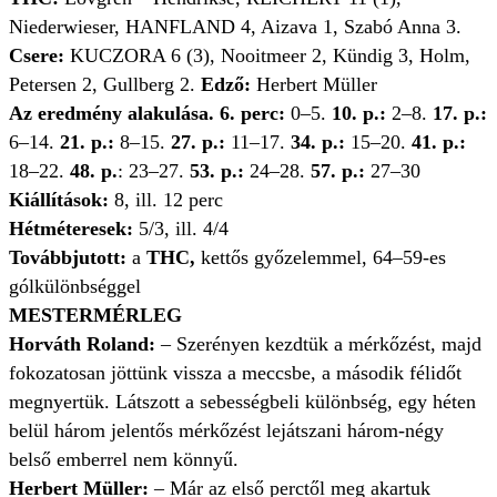
Niederwieser, HANFLAND 4, Aizava 1, Szabó Anna 3.
Csere:
KUCZORA 6 (3), Nooitmeer 2, Kündig 3, Holm,
Petersen 2, Gullberg 2.
Edző:
Herbert Müller
Az eredmény alakulása. 6. perc:
0–5.
10. p.:
2–8.
17. p.:
6–14.
21. p.:
8–15.
27. p.:
11–17.
34. p.:
15–20.
41. p.:
18–22.
48. p.
: 23–27.
53. p.:
24–28.
57. p.:
27–30
Kiállítások:
8, ill. 12 perc
Hétméteresek:
5/3, ill. 4/4
Továbbjutott:
a
THC,
kettős győzelemmel, 64–59-es
gólkülönbséggel
MESTERMÉRLEG
Horváth Roland:
– Szerényen kezdtük a mérkőzést, majd
fokozatosan jöttünk vissza a meccsbe, a második félidőt
megnyertük. Látszott a sebességbeli különbség, egy héten
belül három jelentős mérkőzést lejátszani három-négy
belső emberrel nem könnyű.
Herbert Müller:
– Már az első perctől meg akartuk