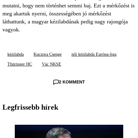
mutatni, hogy nem történhet semmi baj. Ezt a mérkőzést is
meg akartuk nyerni, összességében jó mérkőzést
láthattunk, a magyar kézilabdának pedig nagy rajongója
vagyok.
kézilabda
Kuczora Csenge
női kézilabda Európa-liga
Thüringer HC
Vác NKSE
2 KOMMENT
Legfrissebb hírek