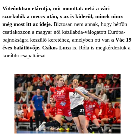
Videónkban elárulja, mit mondtak neki a váci
szurkolók a meccs után, s az is kiderül, minek nincs
még most itt az ideje.
Biztosan nem annak, hogy hétfőn
csatlakozzon a magyar női kézilabda-válogatott Európa-
bajnokságra készülő keretéhez, amelyben ott van
a Vác 19
éves balátlövője, Csíkos Luca
is. Róla is megkérdeztük a
korábbi csapattársat.