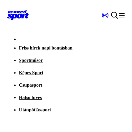
Friss hírek napi bontásban
Sportműsor
Képes Sport
Csupasport
Hátsó füves
Utánpótlássport