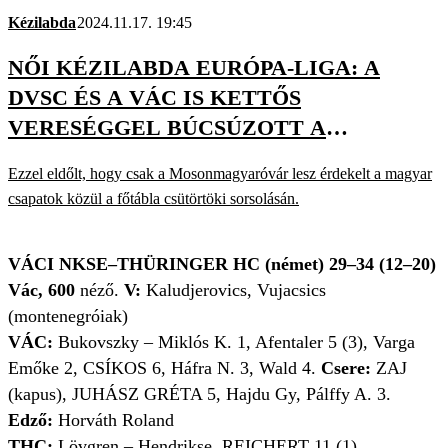
Kézilabda
2024.11.17. 19:45
NŐI KÉZILABDA EURÓPA-LIGA: A
DVSC ÉS A VÁC IS KETTŐS
VERESÉGGEL BÚCSÚZOTT A
CSOPORTKÖR KAPUJÁBAN
Ezzel eldőlt, hogy csak a Mosonmagyaróvár lesz érdekelt a magyar
csapatok közül a főtábla csütörtöki sorsolásán.
VÁCI NKSE–THÜRINGER HC (német) 29–34 (12–20)
Vác, 600
néző.
V:
Kaludjerovics, Vujacsics
(montenegróiak)
VÁC:
Bukovszky – Miklós K. 1, Afentaler 5 (3), Varga
Emőke 2, CSÍKOS 6, Háfra N. 3, Wald 4.
Csere:
ZAJ
(kapus), JUHÁSZ GRÉTA 5, Hajdu Gy, Pálffy A. 3.
Edző:
Horváth Roland
THC:
Lövgren – Hendrikse, REICHERT 11 (1),