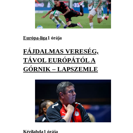
Európa-liga
1 órája
FÁJDALMAS VERESÉG,
TÁVOL EURÓPÁTÓL A
GÓRNIK – LAPSZEMLE
Kézilabda
1 órája