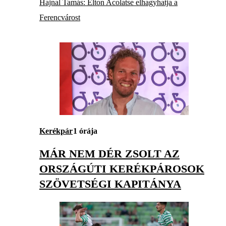
Hajnal Tamás: Elton Acolatse elhagyhatja a
Ferencvárost
Kerékpár
1 órája
MÁR NEM DÉR ZSOLT AZ
ORSZÁGÚTI KERÉKPÁROSOK
SZÖVETSÉGI KAPITÁNYA