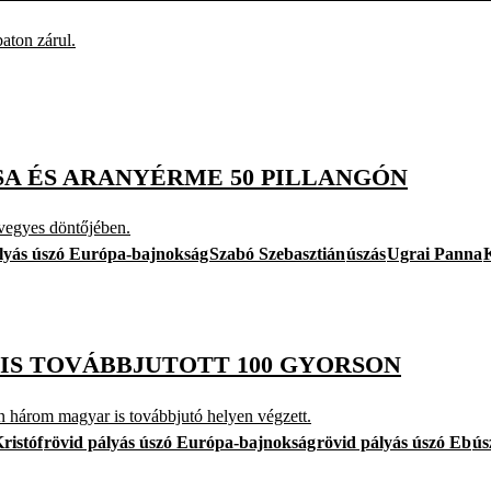
aton zárul.
CSA ÉS ARANYÉRME 50 PILLANGÓN
 vegyes döntőjében.
ályás úszó Európa-bajnokság
Szabó Szebasztián
úszás
Ugrai Panna
 IS TOVÁBBJUTOTT 100 GYORSON
n három magyar is továbbjutó helyen végzett.
ristóf
rövid pályás úszó Európa-bajnokság
rövid pályás úszó Eb
ús