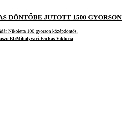
KAS DÖNTŐBE JUTOTT 1500 GYORSON
ádár Nikoletta 100 gyorson középdöntős.
 úszó Eb
Mihályvári-Farkas Viktória