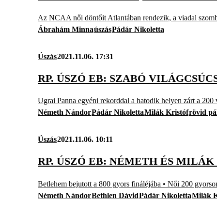
Az NCAA női döntőit Atlantában rendezik, a viadal szomb
Ábrahám Minna
úszás
Pádár Nikoletta
Úszás
2021.11.06. 17:31
RP. ÚSZÓ EB: SZABÓ VILÁGCSÚ
Ugrai Panna egyéni rekorddal a hatodik helyen zárt a 200
Németh Nándor
Pádár Nikoletta
Milák Kristóf
rövid p
Úszás
2021.11.06. 10:11
RP. ÚSZÓ EB: NÉMETH ÉS MILÁK
Betlehem bejutott a 800 gyors fináléjába • Női 200 gyorso
Németh Nándor
Bethlen Dávid
Pádár Nikoletta
Milák K