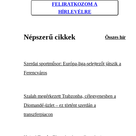
FELIRATKOZOM A
HÍRLEVÉLRE
Népszerű cikkek
Összes hír
Szerdai sportműsor: Európa-liga-selejtezőt játszik a
Ferencváros
Szalah megérkezett Trabzonba, célegyenesben a
Diomandé-üzlet – ez történt szerdán a
transzferpiacon