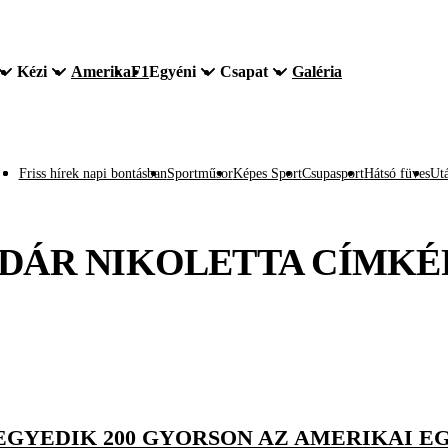
Kézi
Amerika
F1
Egyéni
Csapat
Galéria
Friss hírek napi bontásban
Sportműsor
Képes Sport
Csupasport
Hátsó füves
Utá
DÁR NIKOLETTA
CÍMKÉ
GYEDIK 200 GYORSON AZ AMERIKAI 