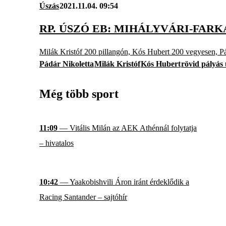
Úszás
2021.11.04. 09:54
RP. ÚSZÓ EB: MIHÁLYVÁRI-FAR
Milák Kristóf 200 pillangón, Kós Hubert 200 vegyesen, P
Pádár Nikoletta
Milák Kristóf
Kós Hubert
rövid pályás
Még több sport
11:09
— Vitális Milán az AEK Athénnál folytatja
– hivatalos
10:42
— Yaakobishvili Áron iránt érdeklődik a
Racing Santander – sajtóhír