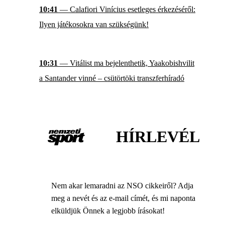
10:41
— Calafiori Vinícius esetleges érkezéséről:
Ilyen játékosokra van szükségünk!
10:31
— Vitálist ma bejelenthetik, Yaakobishvilit
a Santander vinné – csütörtöki transzferhíradó
HÍRLEVÉL
Nem akar lemaradni az NSO cikkeiről? Adja
meg a nevét és az e-mail címét, és mi naponta
elküldjük Önnek a legjobb írásokat!