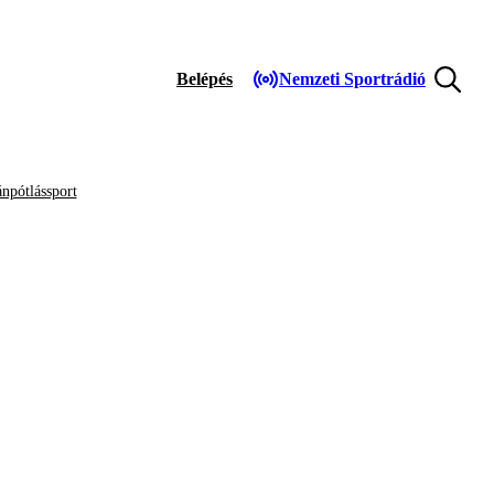
Belépés
Nemzeti Sportrádió
npótlássport