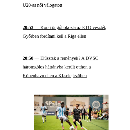
U20-as női válogatott
20:53
— Korai öngól okozta az ETO vesztét,
Győrben fordítani kell a Riga ellen
20:50
— Elúsztak a remények? A DVSC
háromgólos hátrányba került otthon a
Köbenhavn ellen a Kl-selejtezőben