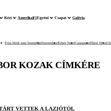
Kézi
Amerika
F1
Egyéni
Csapat
Galéria
Friss hírek napi bontásban
Sportműsor
Képes Sport
Csupasport
Hátsó füves
Utá
BOR KOZAK
CÍMKÉRE
ATÁRT VETTEK A LAZIÓTÓL