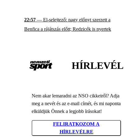
22:57
— El-selejtező: nagy előnyt szerzett a
Benfica a rájátszás előtt; Redzicék is nyertek
HÍRLEVÉL
Nem akar lemaradni az NSO cikkeiről? Adja
meg a nevét és az e-mail címét, és mi naponta
elküldjük Önnek a legjobb írásokat!
FELIRATKOZOM A
HÍRLEVÉLRE