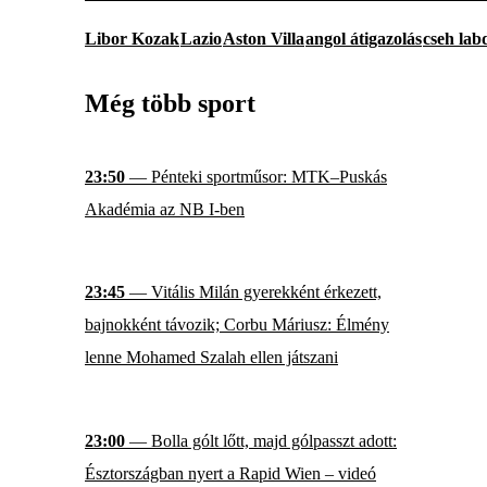
Libor Kozak
Lazio
Aston Villa
angol átigazolás
cseh lab
Még több sport
23:50
— Pénteki sportműsor: MTK–Puskás
Akadémia az NB I-ben
23:45
— Vitális Milán gyerekként érkezett,
bajnokként távozik; Corbu Máriusz: Élmény
lenne Mohamed Szalah ellen játszani
23:00
— Bolla gólt lőtt, majd gólpasszt adott:
Észtországban nyert a Rapid Wien – videó