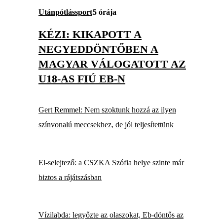
Utánpótlássport
5 órája
KÉZI: KIKAPOTT A
NEGYEDDÖNTŐBEN A
MAGYAR VÁLOGATOTT AZ
U18-AS FIÚ EB-N
Gert Remmel: Nem szoktunk hozzá az ilyen
színvonalú meccsekhez, de jól teljesítettünk
El-selejtező: a CSZKA Szófia helye szinte már
biztos a rájátszásban
Vízilabda: legyőzte az olaszokat, Eb-döntős az