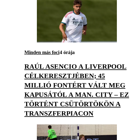
Minden más foci
4 órája
RAÚL ASENCIO A LIVERPOOL
CÉLKERESZTJÉBEN; 45
MILLIÓ FONTÉRT VÁLT MEG
KAPUSÁTÓL A MAN. CITY – EZ
TÖRTÉNT CSÜTÖRTÖKÖN A
TRANSZFERPIACON