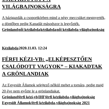
VILÁGBAJNOKSÁGRA
A házigazdák a csoportkörben mind a négy meccsüket megnyerték,
a döntőben pedig Kanadát másodszor is legyőzték.
Grönland
női kézilabda
kézilabda
női kézilabda-világbajnokság
Kézilabda
2020.11.03. 12:24
FÉRFI KÉZI-VB: „ELKÉPESZTŐEN
CSALÓDOTT VAGYOK” – KIAKADTAK
A GRÖNLANDIAK
Az Egyesült Államok selejtező nélkül mehet a tornára, pedig majd
20 éve nem győzte le a grönlandiakat.
Grönland
férfi kézi-vb
IHF
férfi kézilabda-világbajnokság
Egyesült Államok
férfi kézilabda-világbajnokság 2021