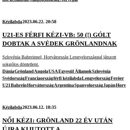
Kézilabda
2023.06.22. 20:58
U21-ES FÉRFI KÉZI-VB: 50 (!) GÓLT
DOBTAK A SVÉDEK GRÖNLANDNAK
Szlovénia Bahreinnel, Horvátország Lengyelországgal játszott
sokgólos döntetlent.
Dánia
Grönland
Angola
USA
Egyesül Államok
Szlovénia
Svédország
Franciaország
férfi kézilabda
Lengyelország
Feröer
U21
Bahrein
Horvátország
Argentína
Spanyolország
Japán
Horv
Kézilabda
2023.06.12. 18:35
NŐI KÉZI: GRÖNLAND 22 ÉV UTÁN
ÚJRA KIJUTOTT A