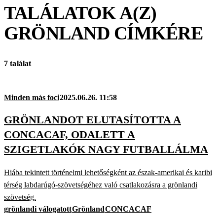
TALÁLATOK A(Z)
GRÖNLAND
CÍMKÉRE
7 találat
Minden más foci
2025.06.26. 11:58
GRÖNLANDOT ELUTASÍTOTTA A
CONCACAF, ODALETT A
SZIGETLAKÓK NAGY FUTBALLÁLMA
Hiába tekintett történelmi lehetőségként az észak-amerikai és karibi
térség labdarúgó-szövetségéhez való csatlakozásra a grönlandi
szövetség.
grönlandi válogatott
Grönland
CONCACAF