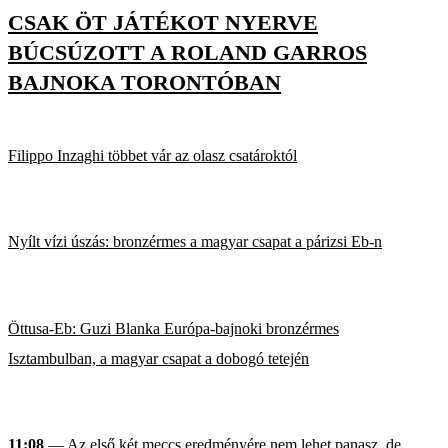
CSAK ÖT JÁTÉKOT NYERVE
BÚCSÚZOTT A ROLAND GARROS
BAJNOKA TORONTÓBAN
Filippo Inzaghi többet vár az olasz csatároktól
Nyílt vízi úszás: bronzérmes a magyar csapat a párizsi Eb-n
Öttusa-Eb: Guzi Blanka Európa-bajnoki bronzérmes
Isztambulban, a magyar csapat a dobogó tetején
11:08
— Az első két meccs eredményére nem lehet panasz, de