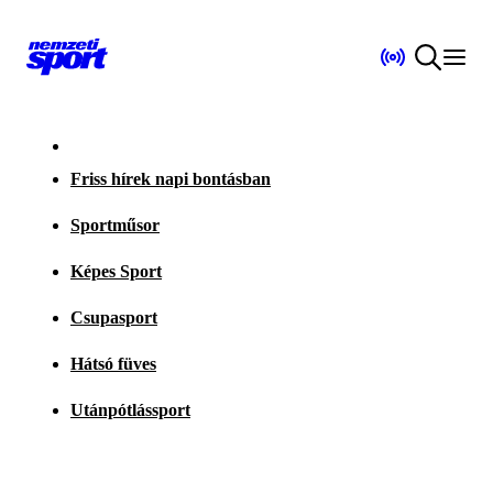
Friss hírek napi bontásban
Sportműsor
Képes Sport
Csupasport
Hátsó füves
Utánpótlássport