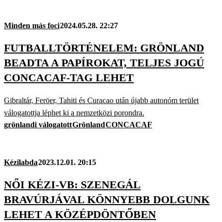
Minden más foci
2024.05.28. 22:27
FUTBALLTÖRTÉNELEM: GRÖNLAND
BEADTA A PAPÍROKAT, TELJES JOGÚ
CONCACAF-TAG LEHET
Gibraltár, Feröer, Tahiti és Curacao után újabb autonóm terület
válogatottja léphet ki a nemzetközi porondra.
grönlandi válogatott
Grönland
CONCACAF
Kézilabda
2023.12.01. 20:15
NŐI KÉZI-VB: SZENEGÁL
BRAVÚRJÁVAL KÖNNYEBB DOLGUNK
LEHET A KÖZÉPDÖNTŐBEN