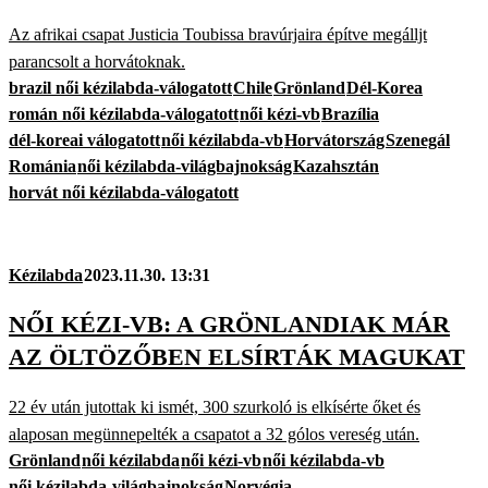
Az afrikai csapat Justicia Toubissa bravúrjaira építve megálljt
parancsolt a horvátoknak.
brazil női kézilabda-válogatott
Chile
Grönland
Dél-Korea
román női kézilabda-válogatott
női kézi-vb
Brazília
dél-koreai válogatott
női kézilabda-vb
Horvátország
Szenegál
Románia
női kézilabda-világbajnokság
Kazahsztán
horvát női kézilabda-válogatott
Kézilabda
2023.11.30. 13:31
NŐI KÉZI-VB: A GRÖNLANDIAK MÁR
AZ ÖLTÖZŐBEN ELSÍRTÁK MAGUKAT
22 év után jutottak ki ismét, 300 szurkoló is elkísérte őket és
alaposan megünnepelték a csapatot a 32 gólos vereség után.
Grönland
női kézilabda
női kézi-vb
női kézilabda-vb
női kézilabda-világbajnokság
Norvégia