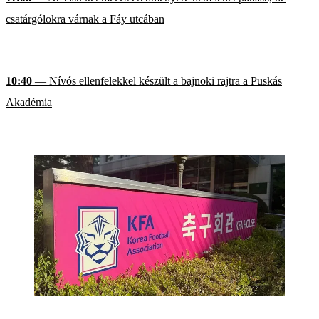
csatárgólokra várnak a Fáy utcában
10:40
— Nívós ellenfelekkel készült a bajnoki rajtra a Puskás
Akadémia