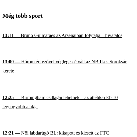
Még több sport
13:11
— Bruno Guimaraes az Arsenalban folytatja – hivatalos
13:00
— Három érkezővel véglegessé vált az NB II-es Soroksár
kerete
12:25
— Birmingham csillagai lehetnek – az atlétikai Eb 10
legnagyobb alakja
12:21
— Női labdarúgó BL: kikapott és kiesett az FTC