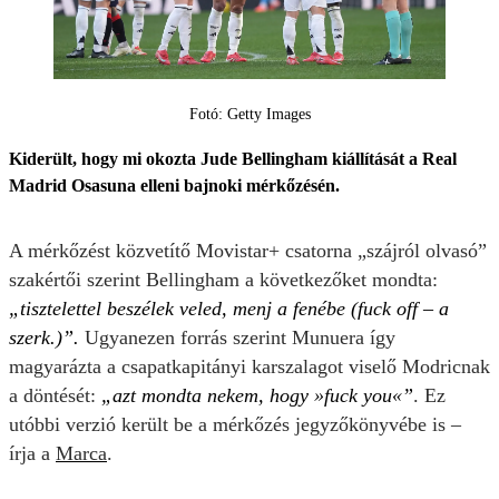
Fotó: Getty Images
Kiderült, hogy mi okozta Jude Bellingham kiállítását a Real
Madrid Osasuna elleni bajnoki mérkőzésén.
A mérkőzést közvetítő Movistar+ csatorna „szájról olvasó”
szakértői szerint Bellingham a következőket mondta:
„tisztelettel beszélek veled, menj a fenébe (fuck off – a
szerk.)”.
Ugyanezen forrás szerint Munuera így
magyarázta a csapatkapitányi karszalagot viselő Modricnak
a döntését:
„azt mondta nekem, hogy »fuck you«”
. Ez
utóbbi verzió került be a mérkőzés jegyzőkönyvébe is –
írja a
Marca
.