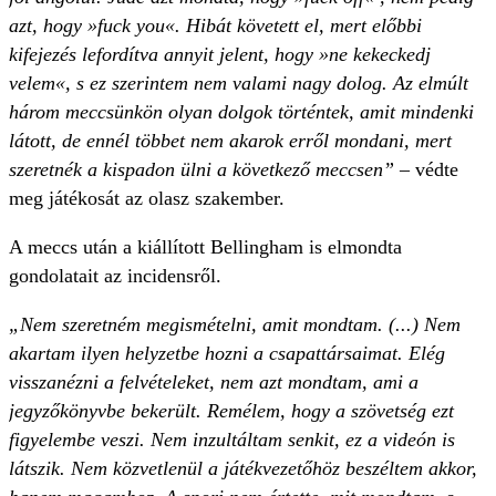
azt, hogy »fuck you«. Hibát követett el, mert előbbi
kifejezés lefordítva annyit jelent, hogy »ne kekeckedj
velem«, s ez szerintem nem valami nagy dolog. Az elmúlt
három meccsünkön olyan dolgok történtek, amit mindenki
látott, de ennél többet nem akarok erről mondani, mert
szeretnék a kispadon ülni a következő meccsen”
– védte
meg játékosát az olasz szakember.
A meccs után a kiállított Bellingham is elmondta
gondolatait az incidensről.
„Nem szeretném megismételni, amit mondtam. (...) Nem
akartam ilyen helyzetbe hozni a csapattársaimat. Elég
visszanézni a felvételeket, nem azt mondtam, ami a
jegyzőkönyvbe bekerült. Remélem, hogy a szövetség ezt
figyelembe veszi. Nem inzultáltam senkit, ez a videón is
látszik. Nem közvetlenül a játékvezetőhöz beszéltem akkor,