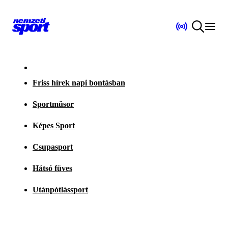
Friss hírek napi bontásban
Sportműsor
Képes Sport
Csupasport
Hátsó füves
Utánpótlássport