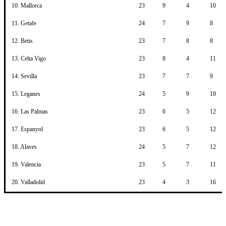
10. Mallorca
23
9
4
10
11. Getafe
24
7
9
8
12. Betis
23
7
8
8
13. Celta Vigo
23
8
4
11
14. Sevilla
23
7
7
9
15. Leganes
24
5
9
10
16. Las Palmas
23
6
5
12
17. Espanyol
23
6
5
12
18. Alaves
24
5
7
12
19. Valencia
23
5
7
11
20. Valladolid
23
4
3
16