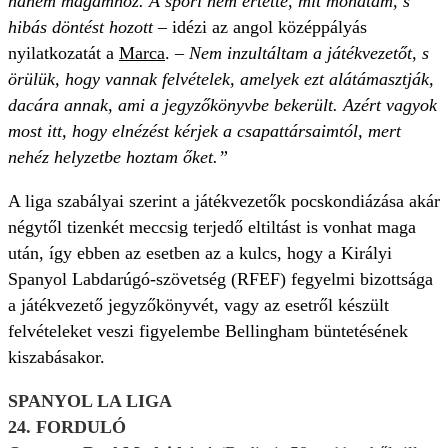
hanem magamhoz. A spori nem értette, mit mondtam, s
hibás döntést hozott
– idézi az angol középpályás
nyilatkozatát a
Marca
. –
Nem inzultáltam a játékvezetőt, s
örülük, hogy vannak felvételek, amelyek ezt alátámasztják,
dacára annak, ami a jegyzőkönyvbe bekerült. Azért vagyok
most itt, hogy elnézést kérjek a csapattársaimtól, mert
nehéz helyzetbe hoztam őket.”
A liga szabályai szerint a játékvezetők pocskondiázása akár
négytől tizenkét meccsig terjedő eltiltást is vonhat maga
után, így ebben az esetben az a kulcs, hogy a Királyi
Spanyol Labdarúgó-szövetség (RFEF) fegyelmi bizottsága
a játékvezető jegyzőkönyvét, vagy az esetről készült
felvételeket veszi figyelembe Bellingham büntetésének
kiszabásakor.
SPANYOL LA LIGA
24. FORDULÓ