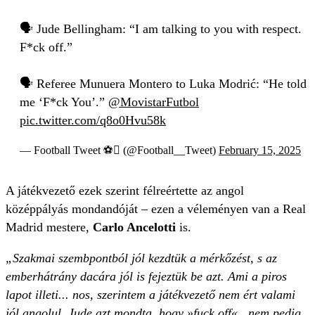
🗣️ Jude Bellingham: “I am talking to you with respect.
F*ck off.”
🗣️ Referee Munuera Montero to Luka Modrić: “He told
me ‘F*ck You’.”
@MovistarFutbol
pic.twitter.com/q8o0Hvu58k
— Football Tweet ⚽ (@Football__Tweet)
February 15, 2025
A játékvezető ezek szerint félreértette az angol
középpályás mondandóját – ezen a véleményen van a Real
Madrid mestere,
Carlo Ancelotti
is.
„Szakmai szembpontból jól kezdtük a mérkőzést, s az
emberhátrány dacára jól is fejeztük be azt. Ami a piros
lapot illeti... nos, szerintem a játékvezető nem ért valami
jól angolul. Jude azt mondta, hogy »fuck off« , nem pedig