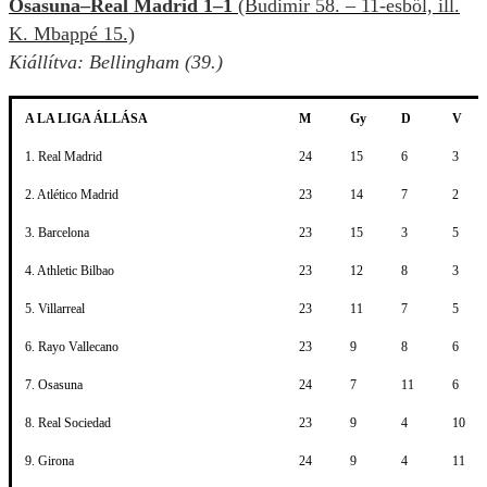
Osasuna–Real Madrid 1–1
(Budimir 58. – 11-esből, ill.
K. Mbappé 15.)
Kiállítva: Bellingham (39.)
A LA LIGA ÁLLÁSA
M
Gy
D
V
1. Real Madrid
24
15
6
3
2. Atlético Madrid
23
14
7
2
3. Barcelona
23
15
3
5
4. Athletic Bilbao
23
12
8
3
5. Villarreal
23
11
7
5
6. Rayo Vallecano
23
9
8
6
7. Osasuna
24
7
11
6
8. Real Sociedad
23
9
4
10
9. Girona
24
9
4
11