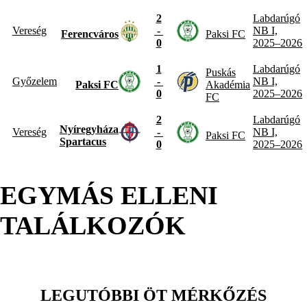
2
Labdarúgó
Vereség
-
NB I,
Ferencváros
Paksi FC
0
2025–2026
1
Labdarúgó
Puskás
Győzelem
-
NB I,
Paksi FC
Akadémia
0
2025–2026
FC
2
Labdarúgó
Nyíregyháza
Vereség
-
NB I,
Paksi FC
Spartacus
0
2025–2026
EGYMÁS ELLENI
TALÁLKOZÓK
LEGUTÓBBI ÖT MÉRKŐZÉS