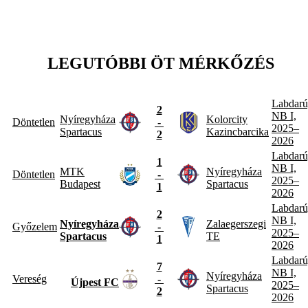
LEGUTÓBBI ÖT MÉRKŐZÉS
Labdar
2
NB I,
Nyíregyháza
Kolorcity
Döntetlen
-
2025–
Spartacus
Kazincbarcika
2
2026
Labdar
1
NB I,
MTK
Nyíregyháza
Döntetlen
-
2025–
Budapest
Spartacus
1
2026
Labdar
2
NB I,
Nyíregyháza
Zalaegerszegi
Győzelem
-
2025–
Spartacus
TE
1
2026
Labdar
7
NB I,
Nyíregyháza
Vereség
-
Újpest FC
2025–
Spartacus
2
2026