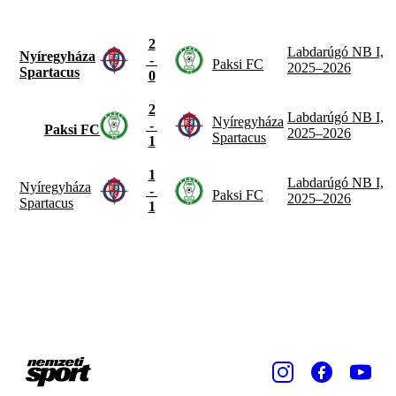
2
Labdarúgó NB I,
Nyíregyháza
-
Paksi FC
2025–2026
Spartacus
0
2
Labdarúgó NB I,
Nyíregyháza
-
Paksi FC
2025–2026
Spartacus
1
1
Labdarúgó NB I,
Nyíregyháza
-
Paksi FC
2025–2026
Spartacus
1