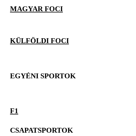
MAGYAR FOCI
KÜLFÖLDI FOCI
EGYÉNI SPORTOK
F1
CSAPATSPORTOK