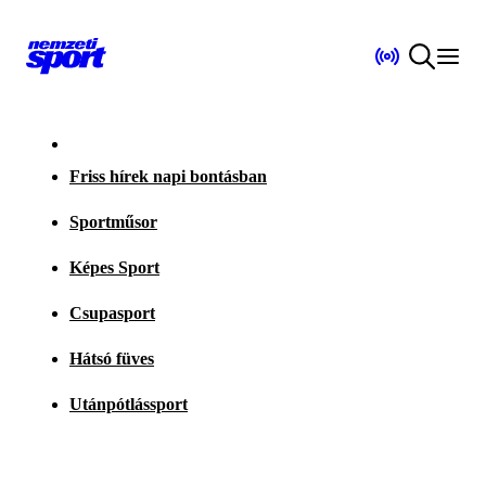
Friss hírek napi bontásban
Sportműsor
Képes Sport
Csupasport
Hátsó füves
Utánpótlássport