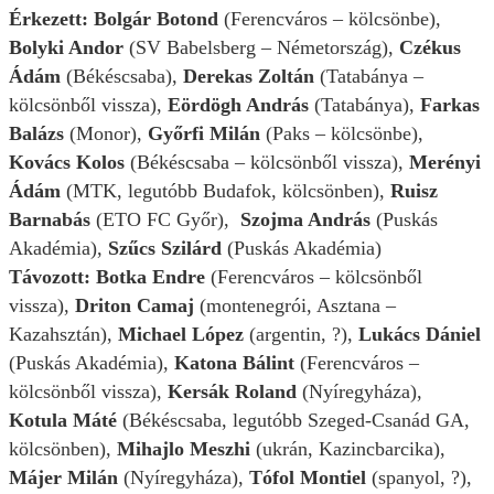
Érkezett: Bolgár Botond
(Ferencváros – kölcsönbe),
Bolyki Andor
(SV Babelsberg – Németország),
Czékus
Ádám
(Békéscsaba),
Derekas Zoltán
(Tatabánya –
kölcsönből vissza),
Eördögh András
(Tatabánya),
Farkas
Balázs
(Monor),
Győrfi Milán
(Paks – kölcsönbe),
Kovács Kolos
(Békéscsaba – kölcsönből vissza),
Merényi
Ádám
(MTK, legutóbb Budafok, kölcsönben),
Ruisz
Barnabás
(ETO FC Győr),
Szojma András
(Puskás
Akadémia),
Szűcs Szilárd
(Puskás Akadémia)
Távozott: Botka Endre
(Ferencváros – kölcsönből
vissza),
Driton Camaj
(montenegrói, Asztana –
Kazahsztán),
Michael López
(argentin, ?),
Lukács Dániel
(Puskás Akadémia),
Katona Bálint
(Ferencváros –
kölcsönből vissza),
Kersák Roland
(Nyíregyháza),
Kotula Máté
(Békéscsaba, legutóbb Szeged-Csanád GA,
kölcsönben),
Mihajlo Meszhi
(ukrán, Kazincbarcika),
Májer Milán
(Nyíregyháza),
Tófol Montiel
(spanyol, ?),