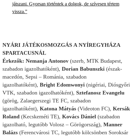
játszani. Gyorsan történtek a dolgok, de szívesen tértem
vissza.”
NYÁRI JÁTÉKOSMOZGÁS A NYÍREGYHÁZA
SPARTACUSNÁL
Érkezők: Nemanja Antonov
(szerb, MTK Budapest,
szabadon igazolhatóként),
Dorian Babunszki
(észak-
macedón, Sepsi – Románia, szabadon
igazolhatóként),
Bright Edomwonyi
(nigériai, Diósgyőri
VTK, szabadon igazolhatóként),
Sztefanosz Evangelu
(görög, Zalaegerszegi TE FC, szabadon
igazolhatóként),
Katona Mátyás
(Videoton FC),
Kersák
Roland
(Kecskeméti TE),
Kovács Dániel
(szabadon
igazolható, legutóbb Volosz – Görögország),
Manner
Balázs
(Ferencvárosi TC, legutóbb kölcsönben Soroksár