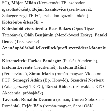
SC),
Májer Milán
(Kecskeméti TE, szabadon
igazolhatóként),
Bojan Szankovics
(szerb-horvát,
Zalaegerszegi TE FC, szabadon igazolhatóként)
Kölcsönbe érkezők:
–
Kölcsönből visszatérők: Bese Balázs
(Opus Tigáz
Tatabánya),
Oláh Benjámin
(Mezőkövesd Zsóry),
Pataki
Bence
(Tiszakécske)
Az utánpótlásból felkerültek/profi szerződést kötöttek:
–
Kiszemeltek: Farkas Bendegúz
(Puskás Akadémia),
Katona Levente
(Kecskemét),
Katona Bálint
(Ferencváros),
Simut Mario
(román-magyar, Videoton
FCF)
Somogyi Ádám
(Bp. Honvéd),
Szendrei Norbert
(Zalaegerszegi TE FC),
Tarcsi Róbert
(szlovákiai, ETO
Akadémia,
próbajáték)
Távozók: Ronaldo Deaconu
(román, Unirea Slobozia –
Románia),
Fejér Béla
(román-magyar, Sepsi OSK
–