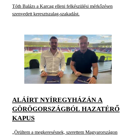
Tóth Balázs a Karcag elleni felkészülési mérkőzésen
szenvedett keresztszalag-szakadást.
ALÁÍRT NYÍREGYHÁZÁN A
GÖRÖGORSZÁGBÓL HAZATÉRŐ
KAPUS
„Örültem a megkeresésnek, szerettem Magyarországon