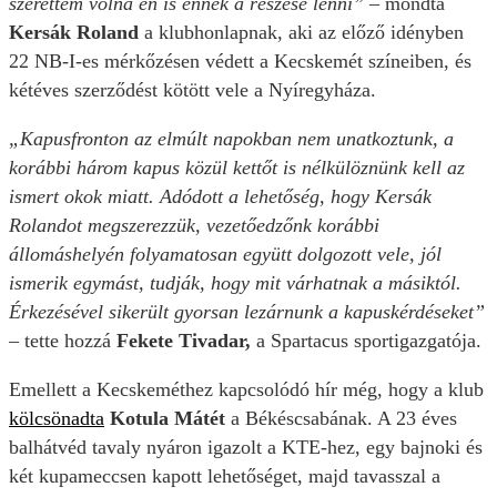
szerettem volna én is ennek a részese lenni” –
mondta
Kersák Roland
a klubhonlapnak, aki az előző idényben
22 NB-I-es mérkőzésen védett a Kecskemét színeiben, és
kétéves szerződést kötött vele a Nyíregyháza.
„Kapusfronton az elmúlt napokban nem unatkoztunk, a
korábbi három kapus közül kettőt is nélkülöznünk kell az
ismert okok miatt. Adódott a lehetőség, hogy Kersák
Rolandot megszerezzük, vezetőedzőnk korábbi
állomáshelyén folyamatosan együtt dolgozott vele, jól
ismerik egymást, tudják, hogy mit várhatnak a másiktól.
Érkezésével sikerült gyorsan lezárnunk a kapuskérdéseket”
–
tette hozzá
Fekete Tivadar,
a Spartacus sportigazgatója.
Emellett a Kecskeméthez kapcsolódó hír még, hogy a klub
kölcsönadta
Kotula Mátét
a Békéscsabának. A 23 éves
balhátvéd tavaly nyáron igazolt a KTE-hez, egy bajnoki és
két kupameccsen kapott lehetőséget, majd tavasszal a