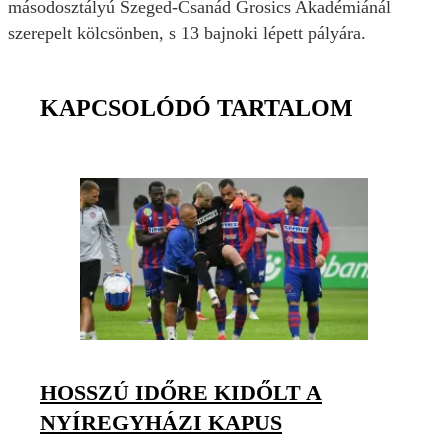
másodosztályú Szeged-Csanád Grosics Akadémiánál
szerepelt kölcsönben, s 13 bajnoki lépett pályára.
KAPCSOLÓDÓ TARTALOM
HOSSZÚ IDŐRE KIDŐLT A
NYÍREGYHÁZI KAPUS