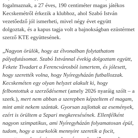
fogalmaznak, a 27 éves, 190 centiméter magas játékos
Kecskemétről érkezik a klubhoz, ahol Szabó István
vezetőedző jól ismerheti, mivel négy évet együtt
dolgoztak, és a kapus tagja volt a bajnokságban ezüstérmet
szerző KTE együttesének.
„
Nagyon örülök, hogy az élvonalban folytathatom
pályafutásomat. Szabó Istvánnal évekig dolgoztam együtt,
Fekete Tivadart a Ferencvárosból ismertem, és jólesett,
hogy szerették volna, hogy Nyíregyházán futballozzak.
Kecskeméten egy olyan helyzet alakult ki, hogy
felbontottuk a szerződésemet
(amely 2026 nyaráig szólt – a
szerk.),
mert nem abban a szerepben képzeltem el magam,
mint amit nekem szántak. Gyorsan zajlottak az események,
ezért is örültem a Szpari megkeresésének. Ellenfélként
nagyon szimpatikus, ami Nyíregyházán folyamatosan épül,
tudom, hogy a szurkolók mennyire szeretik a focit,