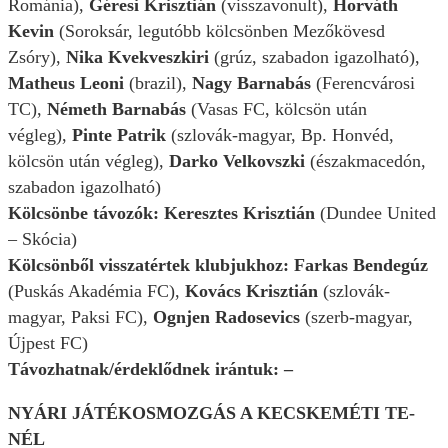
Románia),
Géresi Krisztián
(visszavonult),
Horváth
Kevin
(Soroksár, legutóbb kölcsönben Mezőkövesd
Zsóry),
Nika Kvekveszkiri
(grúz, szabadon igazolható),
Matheus Leoni
(brazil),
Nagy Barnabás
(Ferencvárosi
TC),
Németh Barnabás
(Vasas FC, kölcsön után
végleg),
Pinte Patrik
(szlovák-magyar, Bp. Honvéd,
kölcsön után végleg),
Darko Velkovszki
(északmacedón,
szabadon igazolható)
Kölcsönbe távozók: Keresztes Krisztián
(Dundee United
– Skócia)
Kölcsönből visszatértek klubjukhoz: Farkas Bendegúz
(Puskás Akadémia FC),
Kovács Krisztián
(szlovák-
magyar, Paksi FC),
Ognjen Radosevics
(szerb-magyar,
Újpest FC)
Távozhatnak/érdeklődnek irántuk: –
NYÁRI JÁTÉKOSMOZGÁS A KECSKEMÉTI TE-
NÉL