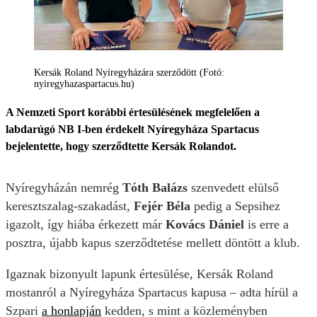
Kersák Roland Nyíregyházára szerződött (Fotó:
nyiregyhazaspartacus.hu)
A Nemzeti Sport korábbi értesülésének megfelelően a
labdarúgó NB I-ben érdekelt Nyíregyháza Spartacus
bejelentette, hogy szerződtette Kersák Rolandot.
Nyíregyházán nemrég
Tóth Balázs
szenvedett elülső
keresztszalag-szakadást,
Fejér Béla
pedig a Sepsihez
igazolt, így hiába érkezett már
Kovács Dániel
is erre a
posztra, újabb kapus szerződtetése mellett döntött a klub.
Igaznak bizonyult lapunk értesülése, Kersák Roland
mostanról a Nyíregyháza Spartacus kapusa – adta hírül a
Szpari
a honlapján
kedden, s mint a közleményben