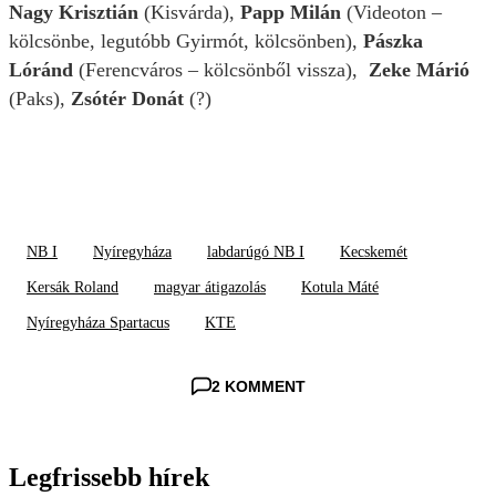
Nagy Krisztián
(Kisvárda),
Papp Milán
(Videoton –
kölcsönbe, legutóbb Gyirmót, kölcsönben),
Pászka
Lóránd
(Ferencváros – kölcsönből vissza),
Zeke Márió
(Paks),
Zsótér Donát
(?)
NB I
Nyíregyháza
labdarúgó NB I
Kecskemét
Kersák Roland
magyar átigazolás
Kotula Máté
Nyíregyháza Spartacus
KTE
2 KOMMENT
Legfrissebb hírek