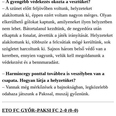
–
A gyengébb védekezés okozta a vesztüket?
– A szünet előtt feljövőben voltunk, helyzeteket
alakítottunk ki, éppen ezért voltam nagyon mérges. Olyan
elkerülhető gólokat kaptunk, amilyeneket ilyen helyzetben
nem lehet. Bátortalanul kezdtünk, de negyedóra után
elkaptuk a fonalat, átvettük a játék irányítását. Helyzeteket
alakítottunk ki, többször a felcsútiak mögé kerültünk, sok
szögletet harcoltunk ki. Sajnos három belső védő van a
keretben, ennyien vagyunk, velük kell megoldanunk a
védekezést és a bennmaradást.
–
Harmincegy ponttal továbbra is veszélyben van a
csapata. Hogyan látja a helyzetüket?
– Vannak még mérkőzések a bajnokságban, legközelebb
odahaza játszunk a Pakssal, muszáj győznünk.
ETO FC GYŐR–PAKSI FC 2–0 (0–0)