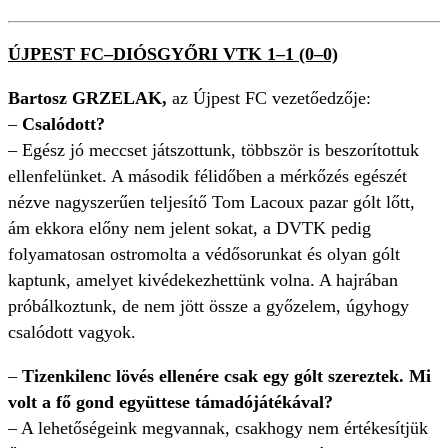
ÚJPEST FC–DIÓSGYŐRI VTK 1–1 (0–0)
Bartosz GRZELAK,
az Újpest FC vezetőedzője:
–
Csalódott?
– Egész jó meccset játszottunk, többször is beszorítottuk
ellenfelünket. A második félidőben a mérkőzés egészét
nézve nagyszerűen teljesítő Tom Lacoux pazar gólt lőtt,
ám ekkora előny nem jelent sokat, a DVTK pedig
folyamatosan ostromolta a védősorunkat és olyan gólt
kaptunk, amelyet kivédekezhettünk volna. A hajrában
próbálkoztunk, de nem jött össze a győzelem, úgyhogy
csalódott vagyok.
–
Tizenkilenc lövés ellenére csak egy gólt szereztek. Mi
volt a fő gond együttese támadójátékával?
– A lehetőségeink megvannak, csakhogy nem értékesítjük