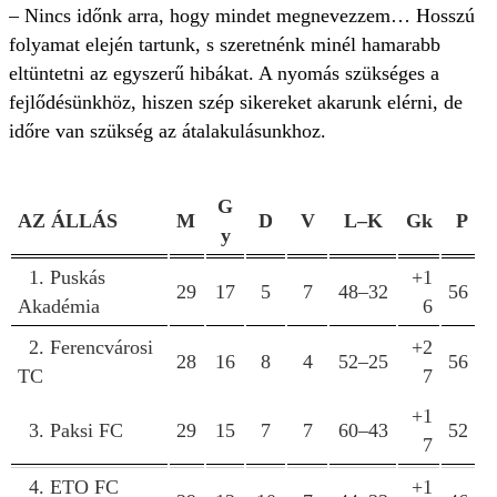
– Nincs időnk arra, hogy mindet megnevezzem… Hosszú
folyamat elején tartunk, s szeretnénk minél hamarabb
eltüntetni az egyszerű hibákat. A nyomás szükséges a
fejlődésünkhöz, hiszen szép sikereket akarunk elérni, de
időre van szükség az átalakulásunkhoz.
G
AZ ÁLLÁS
M
D
V
L–K
Gk
P
y
1. Puskás
+1
29
17
5
7
48–32
56
Akadémia
6
2. Ferencvárosi
+2
28
16
8
4
52–25
56
TC
7
+1
3. Paksi FC
29
15
7
7
60–43
52
7
4. ETO FC
+1