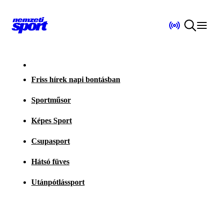
Friss hírek napi bontásban
Sportműsor
Képes Sport
Csupasport
Hátsó füves
Utánpótlássport