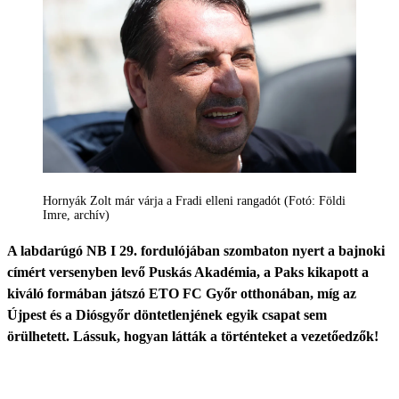
Hornyák Zolt már várja a Fradi elleni rangadót (Fotó: Földi
Imre, archív)
A labdarúgó NB I 29. fordulójában szombaton nyert a bajnoki
címért versenyben levő Puskás Akadémia, a Paks kikapott a
kiváló formában játszó ETO FC Győr otthonában, míg az
Újpest és a Diósgyőr döntetlenjének egyik csapat sem
örülhetett. Lássuk, hogyan látták a történteket a vezetőedzők!