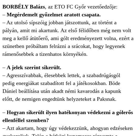
BORBÉLY Balázs
, az ETO FC Győr vezetőedzője:
–
Megérdemelt győzelmet aratott csapata.
– Az utolsó sípszóig jobban játszottunk, az történt a
pályán, amit mi akartunk. Az első félidőben még nem volt
meg a kellő átütőerő, ami gólt eredményezett volna, ezért a
szünetben próbáltam felrázni a srácokat, hogy legyenek
rámenősebbek a tizenhatos környékén.
–
A jelek szerint sikerült.
– Agresszívabbak, élesebbek lettek, a szabadrúgásgól
pedig energiákat szabadított fel a játékosokban. Böde
Dániel beállítása után akadt némi kavarodás a kapunk
előtt, de nemigen engedtünk helyzeteket a Paksnak.
–
Hogyan sikerült ilyen hatékonyan védekezni a gólerős
ellenféllel szemben?
– Azt akartam, hogy úgy védekezzünk, ahogyan edzéseken