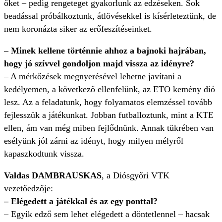
őket – pedig rengeteget gyakorlunk az edzéseken. Sok
beadással próbálkoztunk, átlövésekkel is kísérleteztünk, de
nem koronázta siker az erőfeszítéseinket.
–
Minek kellene történnie ahhoz a bajnoki hajrában,
hogy jó szívvel gondoljon majd vissza az idényre?
– A mérkőzések megnyerésével lehetne javítani a
kedélyemen, a következő ellenfelünk, az ETO kemény dió
lesz. Az a feladatunk, hogy folyamatos elemzéssel tovább
fejlesszük a játékunkat. Jobban futballoztunk, mint a KTE
ellen, ám van még miben fejlődnünk. Annak tükrében van
esélyünk jól zárni az idényt, hogy milyen mélyről
kapaszkodtunk vissza.
Valdas DAMBRAUSKAS
, a Diósgyőri VTK
vezetőedzője:
– Elégedett a játékkal és az egy ponttal?
– Egyik edző sem lehet elégedett a döntetlennel – hacsak