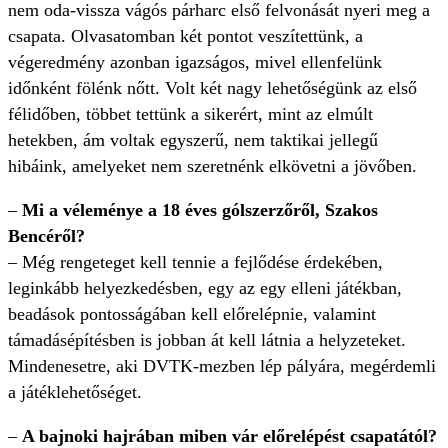
nem oda-vissza vágós párharc első felvonását nyeri meg a
csapata. Olvasatomban két pontot veszítettünk, a
végeredmény azonban igazságos, mivel ellenfelünk
időnként fölénk nőtt. Volt két nagy lehetőségünk az első
félidőben, többet tettünk a sikerért, mint az elmúlt
hetekben, ám voltak egyszerű, nem taktikai jellegű
hibáink, amelyeket nem szeretnénk elkövetni a jövőben.
–
Mi a véleménye a 18 éves gólszerzőről, Szakos
Bencéről?
– Még rengeteget kell tennie a fejlődése érdekében,
leginkább helyezkedésben, egy az egy elleni játékban,
beadások pontosságában kell előrelépnie, valamint
támadásépítésben is jobban át kell látnia a helyzeteket.
Mindenesetre, aki DVTK-mezben lép pályára, megérdemli
a játéklehetőséget.
–
A bajnoki hajrában miben vár előrelépést csapatától?