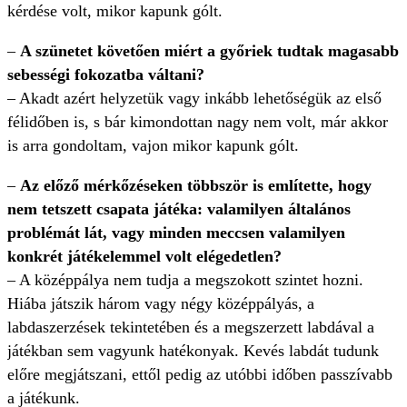
kérdése volt, mikor kapunk gólt.
–
A szünetet követően miért a győriek tudtak magasabb
sebességi fokozatba váltani?
– Akadt azért helyzetük vagy inkább lehetőségük az első
félidőben is, s bár kimondottan nagy nem volt, már akkor
is arra gondoltam, vajon mikor kapunk gólt.
–
Az előző mérkőzéseken többször is említette, hogy
nem tetszett csapata játéka: valamilyen általános
problémát lát, vagy minden meccsen valamilyen
konkrét játékelemmel volt elégedetlen?
– A középpálya nem tudja a megszokott szintet hozni.
Hiába játszik három vagy négy középpályás, a
labdaszerzések tekintetében és a megszerzett labdával a
játékban sem vagyunk hatékonyak. Kevés labdát tudunk
előre megjátszani, ettől pedig az utóbbi időben passzívabb
a játékunk.