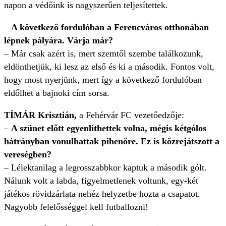
napon a védőink is nagyszerűen teljesítettek.
–
A következő fordulóban a Ferencváros otthonában
lépnek pályára. Várja már?
– Már csak azért is, mert szemtől szembe találkozunk,
eldönthetjük, ki lesz az első és ki a második. Fontos volt,
hogy most nyerjünk, mert így a következő fordulóban
eldőlhet a bajnoki cím sorsa.
TÍMÁR Krisztián,
a Fehérvár FC vezetőedzője:
–
A szünet előtt egyenlíthettek volna, mégis kétgólos
hátrányban vonulhattak pihenőre. Ez is közrejátszott a
vereségben?
– Lélektanilag a legrosszabbkor kaptuk a második gólt.
Nálunk volt a labda, figyelmetlenek voltunk, egy-két
játékos rövidzárlata nehéz helyzetbe hozta a csapatot.
Nagyobb felelősséggel kell futballozni!