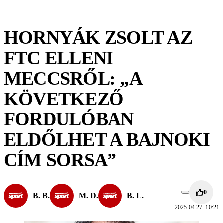
HORNYÁK ZSOLT AZ
FTC ELLENI
MECCSRŐL: „A
KÖVETKEZŐ
FORDULÓBAN
ELDŐLHET A BAJNOKI
CÍM SORSA”
0
B. B.
M. D.
B. L.
2025.04.27. 10:21