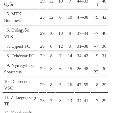
29
12
10
7
44–33
46
Győr
1
5. MTK
28
12
6
10
47–38
+9
42
Budapest
6. Diósgyőri
29
10
10
9
37–44
–7
40
VTK
7. Újpest FC
29
8
12
9
31–38
–7
36
8. Fehérvár FC
29
8
7
14
34–43
–9
31
9. Nyíregyháza
–
29
8
6
15
26–48
30
Spartacus
22
10. Debreceni
29
8
5
16
47–55
–8
29
VSC
11. Zalaegerszegi
28
7
8
13
34–41
–7
29
TE