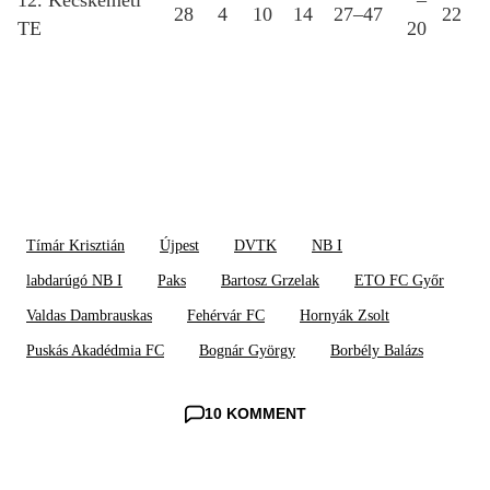
12. Kecskeméti
–
28
4
10
14
27–47
22
TE
20
Tímár Krisztián
Újpest
DVTK
NB I
labdarúgó NB I
Paks
Bartosz Grzelak
ETO FC Győr
Valdas Dambrauskas
Fehérvár FC
Hornyák Zsolt
Puskás Akadédmia FC
Bognár György
Borbély Balázs
10 KOMMENT