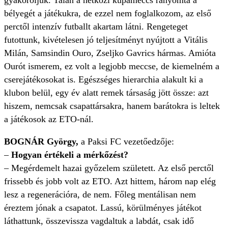
gyakoroljuk. Talán a hétközi kupameccs rányomta a
bélyegét a játékukra, de ezzel nem foglalkozom, az első
perctől intenzív futballt akartam látni. Rengeteget
futottunk, kivételesen jó teljesítményt nyújtott a Vitális
Milán, Samsindin Ouro, Zseljko Gavrics hármas. Amióta
Ourót ismerem, ez volt a legjobb meccse, de kiemelném a
cserejátékosokat is. Egészséges hierarchia alakult ki a
klubon belül, egy év alatt remek társaság jött össze: azt
hiszem, nemcsak csapattársakra, hanem barátokra is leltek
a játékosok az ETO-nál.
BOGNÁR György,
a Paksi FC vezetőedzője:
–
Hogyan értékeli a mérkőzést?
– Megérdemelt hazai győzelem született. Az első perctől
frissebb és jobb volt az ETO. Azt hittem, három nap elég
lesz a regenerációra, de nem. Főleg mentálisan nem
éreztem jónak a csapatot. Lassú, körülményes játékot
láthattunk, összevissza vagdaltuk a labdát, csak idő