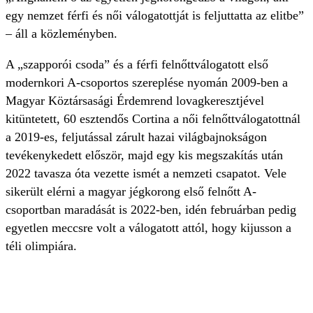
egy nemzet férfi és női válogatottját is feljuttatta az elitbe”
– áll a közleményben.
A „szapporói csoda” és a férfi felnőttválogatott első
modernkori A-csoportos szereplése nyomán 2009-ben a
Magyar Köztársasági Érdemrend lovagkeresztjével
kitüntetett, 60 esztendős Cortina a női felnőttválogatottnál
a 2019-es, feljutással zárult hazai világbajnokságon
tevékenykedett először, majd egy kis megszakítás után
2022 tavasza óta vezette ismét a nemzeti csapatot. Vele
sikerült elérni a magyar jégkorong első felnőtt A-
csoportban maradását is 2022-ben, idén februárban pedig
egyetlen meccsre volt a válogatott attól, hogy kijusson a
téli olimpiára.