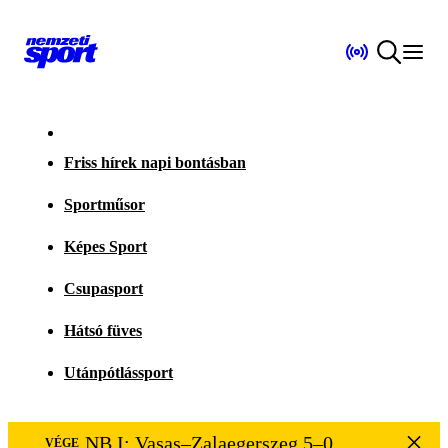
Friss hírek napi bontásban
Sportműsor
Képes Sport
Csupasport
Hátsó füves
Utánpótlássport
NB I: Vasas–Zalaegerszeg 5–0
VÉGE