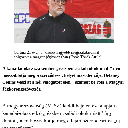
Cortina 21 éven át kisebb-nagyobb megszakításokkal
dolgozott a magyar jégkorongban (Fotó: Török Attila)
A kanadai-olasz szakember „részben családi okok miatt” nem
hosszabbítja meg a szerződését, helyét másodedzője, Delaney
Collins veszi át a női válogatott élén – számolt be róla a Magyar
Jégkorongszövetség.
A magyar szövetség (MJSZ) keddi bejelentése alapján a
kanadai-olasz edző „részben családi okok miatt” úgy
döntött, nem hosszabbítja meg a lejárt szerződését és „új