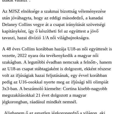
utakat választ”.
Az MJSZ elnöksége a szakmai bizottság véleményezése
után jóváhagyta, hogy az eddigi másodedző, a kanadai
Delaney Collins vegye át a csapat irányítását szövetségi
kapitányként, így ő készítheti fel az együttest a jövő
tavaszi, hazai divízió 1/A női világbajnokságra.
A 48 éves Collins korábban hazája U18-as női együttesét is
vezette, 2022 nyara óta tevékenykedik a magyar női
szakágban. A legutóbbi évadban nemcsak a felnőtt-, hanem
az U18-as csapat stábtagjaként is dolgozott, ekként részese
volt az ifjúságiak hazai feljutásának, egy évvel korábban
pedig az U16-osokkal nyerte meg az ifjúsági téli olimpiát
3x3-ban. A beszámoló kiemelte: Cortina kisebb-nagyobb
megszakításokkal 21 évet dolgozott a magyar
jégkorongban, ráadásul mindkét nemnél.
„Alighanem ő az egyetlen jégkorongedző a világon, aki