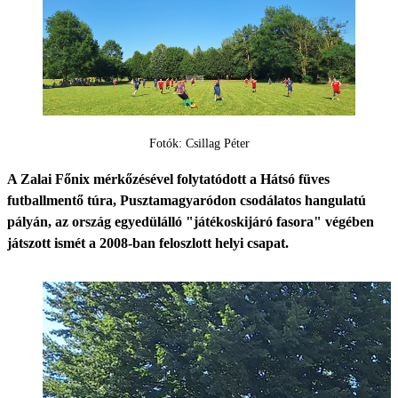
Fotók: Csillag Péter
A Zalai Főnix mérkőzésével folytatódott a Hátsó füves
futballmentő túra, Pusztamagyaródon csodálatos hangulatú
pályán, az ország egyedülálló "játékoskijáró fasora" végében
játszott ismét a 2008-ban feloszlott helyi csapat.