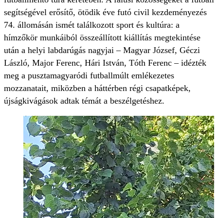
segítségével erősítő, ötödik éve futó civil kezdeményezés
74. állomásán ismét találkozott sport és kultúra: a
hímzőkör munkáiból összeállított kiállítás megtekintése
után a helyi labdarúgás nagyjai – Magyar József, Géczi
László, Major Ferenc, Hári István, Tóth Ferenc – idézték
meg a pusztamagyaródi futballmúlt emlékezetes
mozzanatait, miközben a háttérben régi csapatképek,
újságkivágások adtak témát a beszélgetéshez.