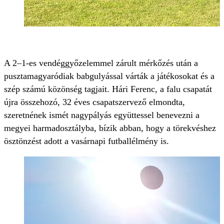
A 2–1-es vendéggyőzelemmel zárult mérkőzés után a
pusztamagyaródiak babgulyással várták a játékosokat és a
szép számú közönség tagjait. Hári Ferenc, a falu csapatát
újra összehozó, 32 éves csapatszervező elmondta,
szeretnének ismét nagypályás együttessel benevezni a
megyei harmadosztályba, bízik abban, hogy a törekvéshez
ösztönzést adott a vasárnapi futballélmény is.