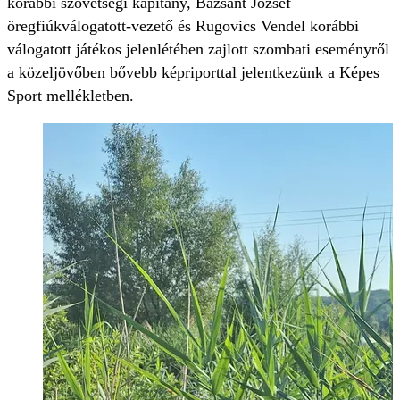
korábbi szövetségi kapitány, Bazsánt József
öregfiúkválogatott-vezető és Rugovics Vendel korábbi
válogatott játékos jelenlétében zajlott szombati eseményről
a közeljövőben bővebb képriporttal jelentkezünk a Képes
Sport mellékletben.