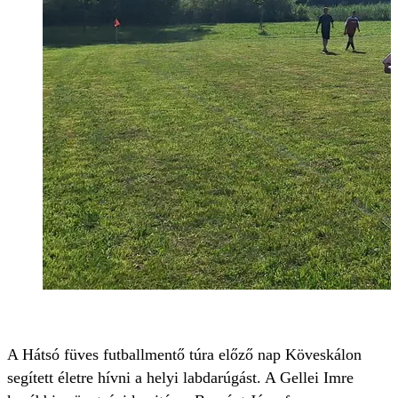
A Hátsó füves futballmentő túra előző nap Köveskálon
segített életre hívni a helyi labdarúgást. A Gellei Imre