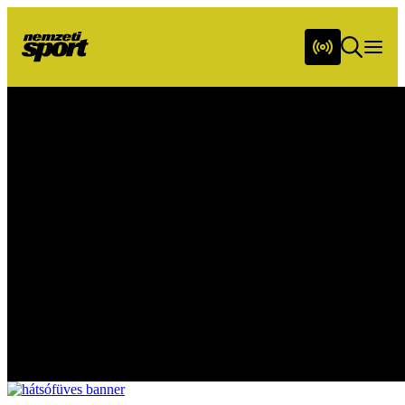
Friss hírek napi bontásban
Sportműsor
Képes Sport
Csupasport
Hátsó füves
Utánpótlássport