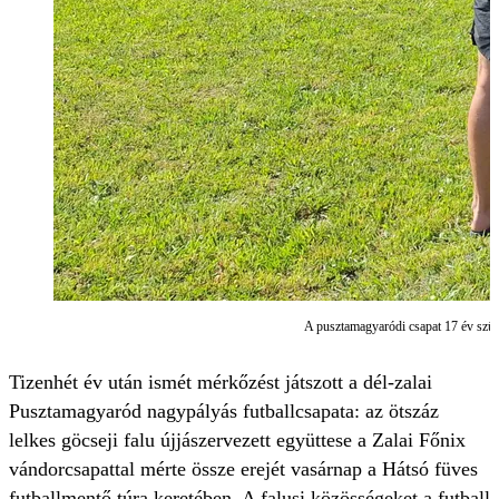
A pusztamagyaródi csapat 17 év szünet
Tizenhét év után ismét mérkőzést játszott a dél-zalai
Pusztamagyaród nagypályás futballcsapata: az ötszáz
lelkes göcseji falu újjászervezett együttese a Zalai Főnix
vándorcsapattal mérte össze erejét vasárnap a Hátsó füves
futballmentő túra keretében. A falusi közösségeket a futball