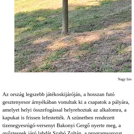
Nagy István
Az ország legszebb játékoskijáróján, a hosszan futó
gesztenyesor árnyékában vonultak ki a csapatok a pályára,
amelyet helyi összefogással helyrehoztak az alkalomra, a
kapukat is frissen lefestették. A szünetben rendezett
tizenegyesrúgó-versenyt Bakonyi Gergő nyerte meg, a
győztesnek járó labdát Szabó Zoltán, a programsorozat