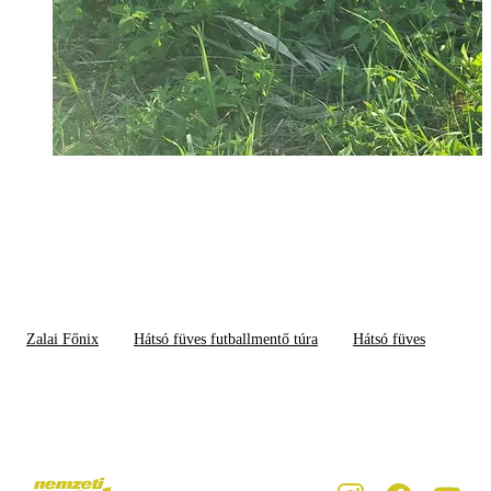
Zalai Főnix
Hátsó füves futballmentő túra
Hátsó füves