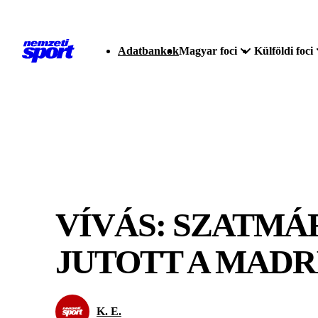
Adatbankok
Magyar foci
Külföldi foci
VÍVÁS: SZATMÁ
JUTOTT A MADR
K. E.