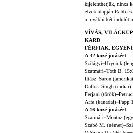
kijelenthetjük, nincs
elvek alapján Rabb és 
a további két indulót 
VÍVÁS, VILÁGKU
KARD
FÉRFIAK, EGYÉNI
A 32 közé jutásért
Szilágyi–Hryciuk (len
Szatmári–Tóth B. 15:
Iliász–Saron (amerika
Dallos–Singh (indiai)
Ferjani (török)–Petruc
Arfa (kanadai)–Papp 
A 16 közé jutásért
Szatmári–Moataz (egy
Szabó M. (német)–Szi
O Szang Uk (dél-korea