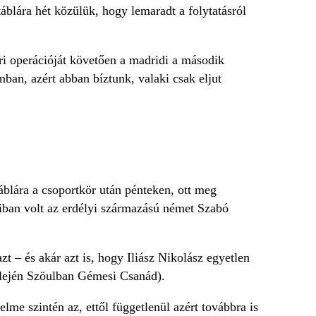
áblára hét közülük, hogy lemaradt a folytatásról
.
i operációját követően a madridi a második
ban, azért abban bíztunk, valaki csak eljut
táblára a csoportkör után pénteken, ott meg
iban volt az erdélyi származású német Szabó
 – és akár azt is, hogy Iliász Nikolász egyetlen
 elején Szöulban Gémesi Csanád).
lme szintén az, ettől függetlenül azért továbbra is