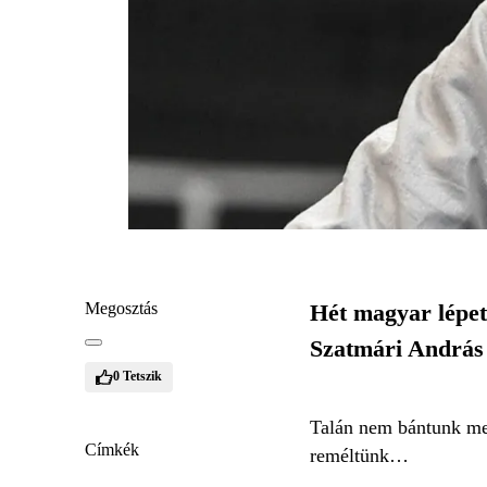
Megosztás
Hét magyar lépet
Szatmári András 
0
Tetszik
Talán nem bántunk meg
Címkék
reméltünk…