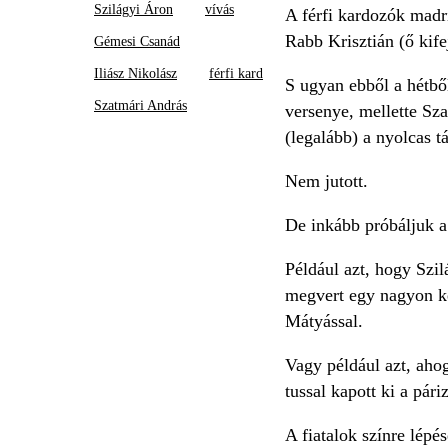
Szilágyi Áron
vívás
A férfi kardozók madri
Rabb Krisztián (ő kif
Gémesi Csanád
Iliász Nikolász
férfi kard
S ugyan ebből a hétbő
Szatmári András
versenye, mellette Sza
(legalább) a nyolcas t
Nem jutott.
De inkább próbáljuk a 
Például azt, hogy Szil
megvert egy nagyon ke
Mátyással.
Vagy például azt, ahog
tussal kapott ki a pá
A fiatalok színre lépé