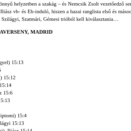
 könnyű helyzetben a szakág – és Nemcsik Zsolt vezetőedző s
Iliász vb- és Eb-induló, hiszen a hazai ranglista első és más
a Szilágyi, Szatmári, Gémesi trióból kell kiválasztania…
PAVERSENY, MADRID
gyel) 15:13
6
i) 15:12
 15:14
z 15:6
15:13
iptomi) 15:4
lágyi 15:13
i)–Iliász 15:14