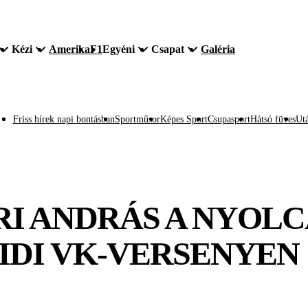
Kézi
Amerika
F1
Egyéni
Csapat
Galéria
Friss hírek napi bontásban
Sportműsor
Képes Sport
Csupasport
Hátsó füves
Utá
RI ANDRÁS A NYOL
IDI VK-VERSENYEN