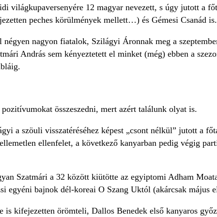
di világkupaversenyére 12 magyar nevezett, s úgy jutott a főt
ejezetten peches körülmények mellett…) és Gémesi Csanád is
l négyen nagyon fiatalok, Szilágyi Áronnak meg a szeptember
tmári András sem kényeztetett el minket (még) ebben a szezon
ábláig.
pozitívumokat összeszedni, mert azért találunk olyat is.
ágyi a szöuli visszatéréséhez képest „csont nélkül” jutott a fő
llemetlen ellenfelet, a következő kanyarban pedig végig part
yan Szatmári a 32 között kiütötte az egyiptomi Adham Moatazt
rizsi egyéni bajnok dél-koreai O Szang Uktól (akárcsak május
se is kifejezetten örömteli, Dallos Benedek első kanyaros győze