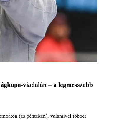
ilágkupa-viadalán – a legmesszebb
ombaton (és pénteken), valamivel többet